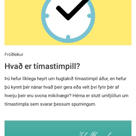
Fróðleikur
Hvað er tímastimpill?
Þú hefur líklega heyrt um hugtakið tímastimpil áður, en hefur
þú kynnt þér nánar hvað þeir gera eða velt því fyrir þér af
hverju þeir eru svona mikilvægir? Hérna er stutt umfjöllun um
tímastimpla sem svarar þessum spurningum.