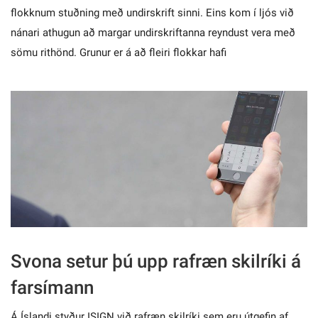
flokknum stuðning með undirskrift sinni. Eins kom í ljós við
nánari athugun að margar undirskriftanna reyndust vera með
sömu rithönd. Grunur er á að fleiri flokkar hafi
Svona setur þú upp rafræn skilríki á
farsímann
Á Íslandi styður ISIGN við rafræn skilríki sem eru útgefin af