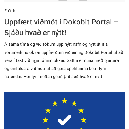
Fréttir
Uppfært viðmót í Dokobit Portal –
Sjáðu hvað er nýtt!
Á sama tíma og við tókum upp nýtt nafn og nýtt útlit á
vörumerkinu okkar uppfærðum við einnig Dokobit Portal til að
vera í takt við nýja tóninn okkar. Gáttin er núna með bjartara
og einfaldara viðmóti til að gera upplifunina betri fyrir
notendur. Hér fyrir neðan getið þið séð hvað er nýtt.