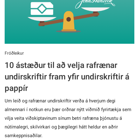
Fróðleikur
10 ástæður til að velja rafrænar
undirskriftir fram yfir undirskriftir á
pappír
Um leið og rafrænar undirskriftir verða á hverjum degi
almennari í notkun eru þær orðnar nýtt viðmið fyrirtækja sem
vilja veita viðskiptavinum sínum betri rafræna þjónustu á
nútímalegri, skilvirkari og þægilegri hátt heldur en aðrir
samkeppnisaðilar.