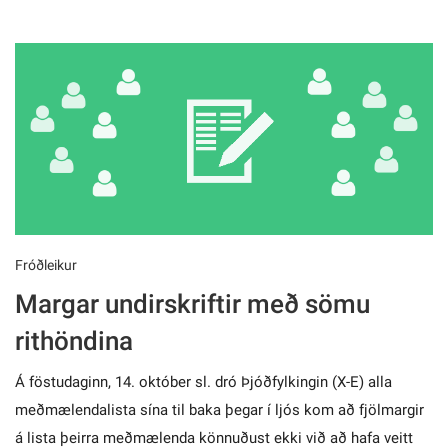
Fróðleikur
Margar undirskriftir með sömu
rithöndina
Á föstudaginn, 14. október sl. dró Þjóðfylkingin (X-E) alla
meðmælendalista sína til baka þegar í ljós kom að fjölmargir
á lista þeirra meðmælenda könnuðust ekki við að hafa veitt