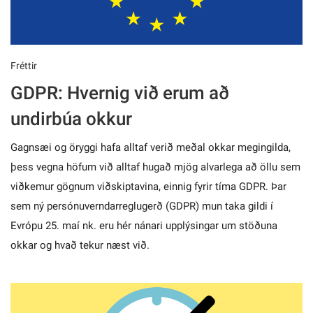
Fréttir
GDPR: Hvernig við erum að
undirbúa okkur
Gagnsæi og öryggi hafa alltaf verið meðal okkar megingilda,
þess vegna höfum við alltaf hugað mjög alvarlega að öllu sem
viðkemur gögnum viðskiptavina, einnig fyrir tíma GDPR. Þar
sem ný persónuverndarreglugerð (GDPR) mun taka gildi í
Evrópu 25. maí nk. eru hér nánari upplýsingar um stöðuna
okkar og hvað tekur næst við.