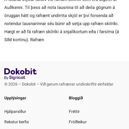
Auðkenni. Til þess að nota lausnina til að deila gögnum á
öruggan hátt og rafrænt undirrita skjöl er því forsenda að
notendur lausnarinnar séu búnir að setja upp rafræn skilríki.
Hægt er að fá rafræn skilríki á snjallkortum eða í farsíma (á
SIM kortinu). Rafræn
© 2026 – Dokobit – Við gerum rafrænar undirskriftir einfaldar
Upplýsingar
Bloggið
Hjálparsíður
Fréttir
Rekstur kerfis
Fróðleikur