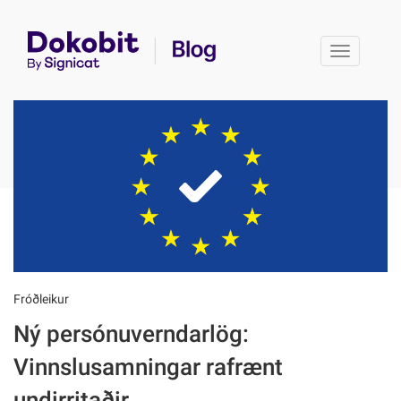
Toggle 
Fróðleikur
Ný persónuverndarlög:
Vinnslusamningar rafrænt
undirritaðir