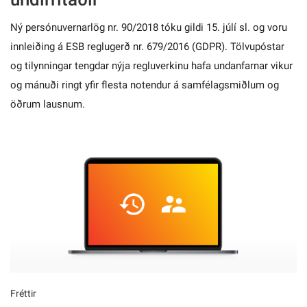
Ný persónuvernarlög nr. 90/2018 tóku gildi 15. júlí sl. og voru
innleiðing á ESB reglugerð nr. 679/2016 (GDPR). Tölvupóstar
og tilynningar tengdar nýja regluverkinu hafa undanfarnar vikur
og mánuði ringt yfir flesta notendur á samfélagsmiðlum og
öðrum lausnum.
Fréttir