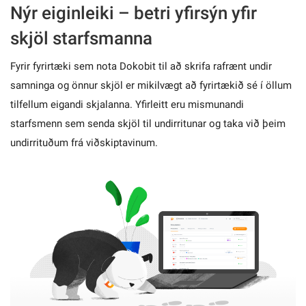
Nýr eiginleiki – betri yfirsýn yfir
skjöl starfsmanna
Fyrir fyrirtæki sem nota Dokobit til að skrifa rafrænt undir
samninga og önnur skjöl er mikilvægt að fyrirtækið sé í öllum
tilfellum eigandi skjalanna. Yfirleitt eru mismunandi
starfsmenn sem senda skjöl til undirritunar og taka við þeim
undirrituðum frá viðskiptavinum.