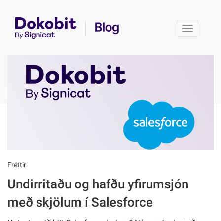
Toggle 
Fréttir
Undirritaðu og hafðu yfirumsjón
með skjölum í Salesforce