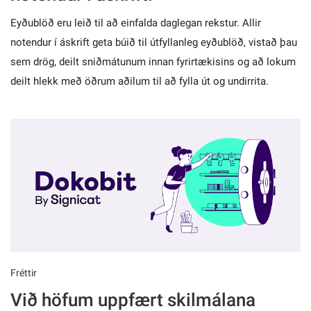
Eyðublöð eru leið til að einfalda daglegan rekstur. Allir
notendur í áskrift geta búið til útfyllanleg eyðublöð, vistað þau
sem drög, deilt sniðmátunum innan fyrirtækisins og að lokum
deilt hlekk með öðrum aðilum til að fylla út og undirrita.
Fréttir
Við höfum uppfært skilmálana