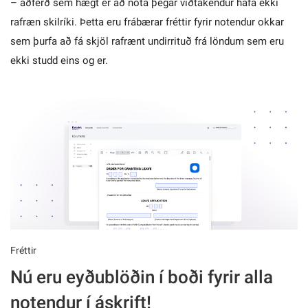
– aðferð sem hægt er að nota þegar viðtakendur hafa ekki
rafræn skilríki. Þetta eru frábærar fréttir fyrir notendur okkar
sem þurfa að fá skjöl rafrænt undirrituð frá löndum sem eru
ekki studd eins og er.
Fréttir
Nú eru eyðublöðin í boði fyrir alla
notendur í áskrift!