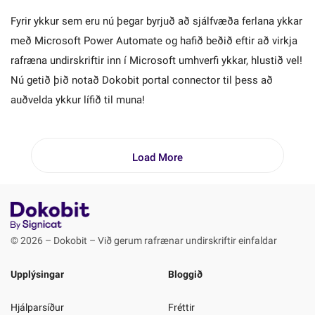
Fyrir ykkur sem eru nú þegar byrjuð að sjálfvæða ferlana ykkar
með Microsoft Power Automate og hafið beðið eftir að virkja
rafræna undirskriftir inn í Microsoft umhverfi ykkar, hlustið vel!
Nú getið þið notað Dokobit portal connector til þess að
auðvelda ykkur lífið til muna!
Load More
© 2026 – Dokobit – Við gerum rafrænar undirskriftir einfaldar
Upplýsingar
Bloggið
Hjálparsíður
Fréttir