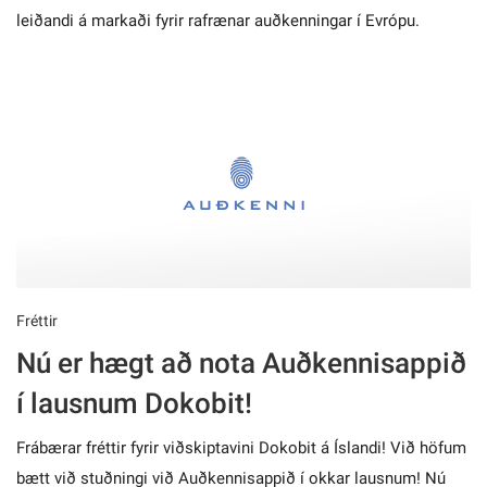
leiðandi á markaði fyrir rafrænar auðkenningar í Evrópu.
Fréttir
Nú er hægt að nota Auðkennisappið
í lausnum Dokobit!
Frábærar fréttir fyrir viðskiptavini Dokobit á Íslandi! Við höfum
bætt við stuðningi við Auðkennisappið í okkar lausnum! Nú