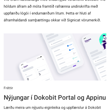
höldum áfram að móta framtíð rafrænna undirskrifta með
uppfærðu lógói í endurnærðum litum. Þetta er hluti af
áframhaldandi samþættingu okkar við Signicat vörumerkið.
Fréttir
Nýjungar í Dokobit Portal og Appinu
Lærðu meira um nýjustu eiginleika og uppfærslur á Dokobit