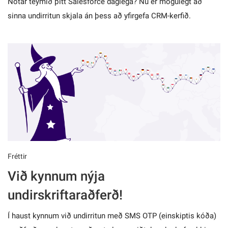
Notar teymið þitt Salesforce daglega? Nú er mögulegt að
sinna undirritun skjala án þess að yfirgefa CRM-kerfið.
Fréttir
Við kynnum nýja
undirskriftaraðferð!
Í haust kynnum við undirritun með SMS OTP (einskiptis kóða)