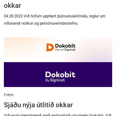
okkar
04.28.2023 Við höfum uppfært þjónustuskilmála, reglur um
viðunandi notkun og persónuverndarstefnu.
Fréttir
Sjáðu nýja útlitið okkar
Við erum hæstánægð með endurnýjað vörumerki Dokobit. Við