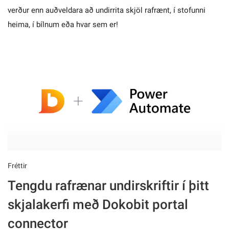
verður enn auðveldara að undirrita skjöl rafrænt, í stofunni
heima, í bílnum eða hvar sem er!
Fréttir
Tengdu rafrænar undirskriftir í þitt
skjalakerfi með Dokobit portal
connector