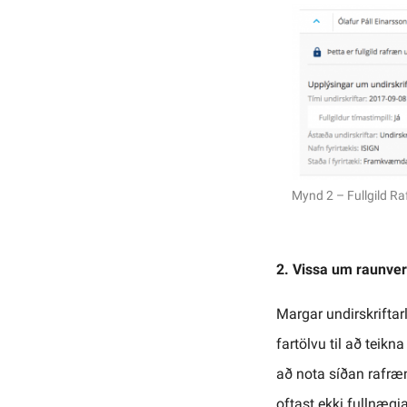
Mynd 2 – Fullgild Ra
2. Vissa um raunver
Margar undirskriftar
fartölvu til að teik
að nota síðan rafræn
oftast ekki fullnægj