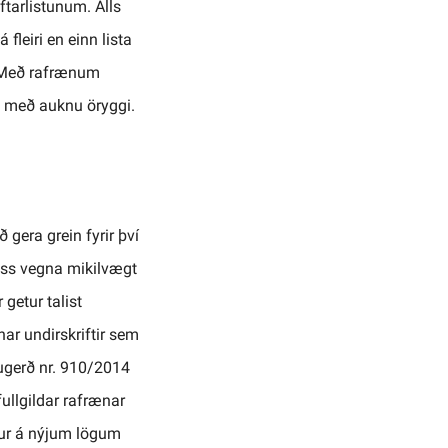
ftarlistunum. Alls
leiri en einn lista
 Með rafrænum
ig með auknu öryggi.
ð gera grein fyrir því
ess vegna mikilvægt
getur talist
ænar undirskriftir sem
lugerð nr. 910/2014
ullgildar rafrænar
gur á nýjum lögum