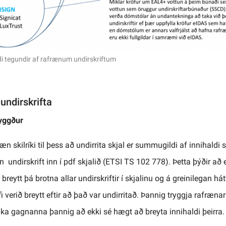
 tegundir af rafrænum undirskriftum
undirskrifta
ryggður
n skilríki til þess að undirrita skjal er summugildi af innihaldi s
 undirskrift inn í pdf skjalið (ETSI TS 102 778). Þetta þýðir að e
 breytt þá brotna allar undirskriftir í skjalinu og á greinilegan há
fi verið breytt eftir að það var undirritað. Þannig tryggja rafrænar
eika gagnanna þannig að ekki sé hægt að breyta innihaldi þeirra.