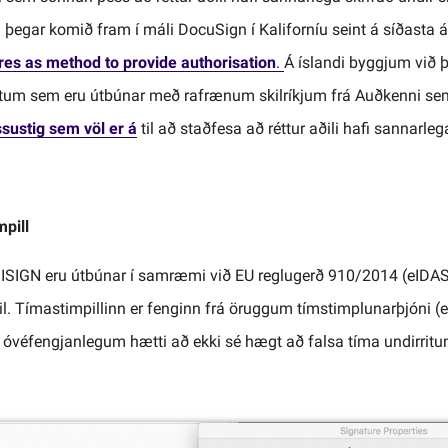
 þegar komið fram í máli DocuSign í Kaliforníu seint á síðasta á
es as method to provide authorisation
.
Á íslandi byggjum við þ
tum sem eru útbúnar með rafrænum skilríkjum frá Auðkenni sem
ssustig sem völ er á
til að staðfesa að réttur aðili hafi sannarlega
mpill
frá ISIGN eru útbúnar í samræmi við EU reglugerð 910/2014 (eIDA
il. Tímastimpillinn er fenginn frá öruggum tímstimplunarþjóni (e.
 óvéfengjanlegum hætti að ekki sé hægt að falsa tíma undirritu