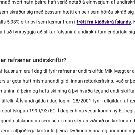
nnað hvort nafn þeirra hafi verið notað á einhverjum af undirskri
m skráður sig með þessum hætti en þeir sem höfðu skráð sig á f
 alls 5,98% eftir því sem kemur fram í
frétt frá Þjóðskrá Íslands
.
alt að fyrirbyggja að slíkar falsanir á undirskriftum endurtaki s
ar rafrænar undirskriftir?
f lausnum eru í dag til fyrir rafrænar undirskriftir. Mikilvægt er a
slur geta haft mismunandi gildi innan réttarkerfisins. Það er þ
uninn á þeim og hafa skilning á því hvaða tegund undirskriftar 
tilfelli. Á Íslandi gilda í dag lög nr. 28/2001 fyrir fullgildar rafr
Evróputilskipun 1999/93/EC. Í dag er hins vegar komin ný EU reg
ir gömlu tilskipunina sem setur mun skýrari viðmið og kröfur um f
ræmir alþjóðlega kröfur til þeirra. Þýðingarvinna og undirbúnin