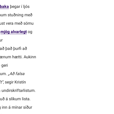
 baka
þegar í ljós
kknum stuðning með
ndust vera með sömu
ð
mjög alvarlegt
og
ur
ð það þurfi að
rænum hætti. Aukinn
 geri
dum.
„Að falsa
t“
, segir Kristín
 undirskriftarlistum.
uð á slíkum lista.
g inn á mínar síður