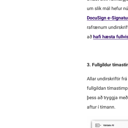
um slík mál hefur nú
DocuSign e-Signatur
rafrænum undirskrif
að
hafi hæsta fullvi
3. Fullgildur tímasti
Allar undirskriftir 
fullgildan tímastimp
þess að tryggja með
aftur í tímann.