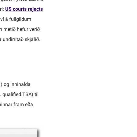
ri:
US courts rejects
ví á fullgildum
 metið hefur verið
 undirritað skjalið.
S) og innihalda
 qualified TSA) til
ninnar fram eða