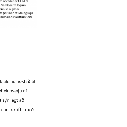
kjalsins noktað til
f einhverju af
tt sýnilegt að
 undirskriftir með