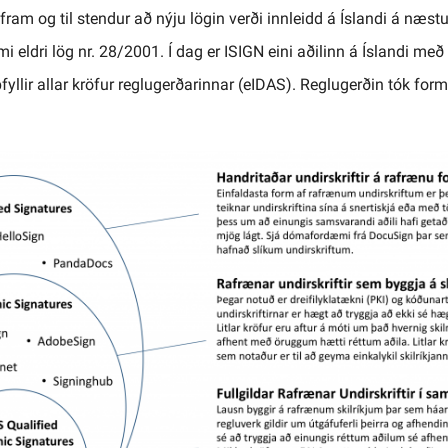
 fram og til stendur að nýju lögin verði innleidd á Íslandi á næ
 eldri lög nr. 28/2001. Í dag er ISIGN eini aðilinn á Íslandi með 
fyllir allar kröfur reglugerðarinnar (eIDAS). Reglugerðin tók formle