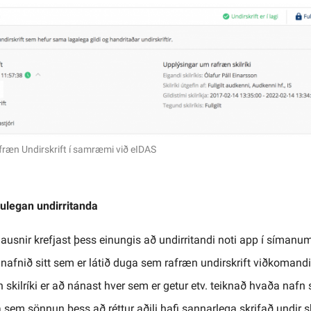
fræn Undirskrift í samræmi við eIDAS
ulegan undirritanda
lausnir krefjast þess einungis að undirritandi noti app í síman
na nafnið sitt sem er látið duga sem rafræn undirskrift viðkomand
 skilríki er að nánast hver sem er getur etv. teiknað hvaða nafn
a sem sönnun þess að réttur aðili hafi sannarlega skrifað undir 