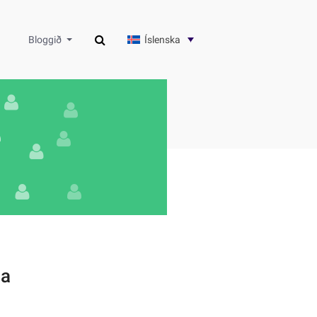
Íslenska
Bloggið
na