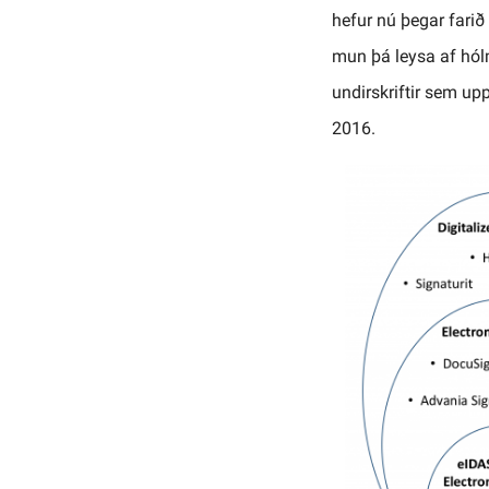
hefur nú þegar farið
mun þá leysa af hólmi
undirskriftir sem upp
2016.