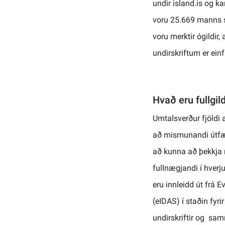
undir island.is og ka
voru 25.669 manns se
voru merktir ógildir,
undirskriftum er einf
Hvað eru fullgild
Umtalsverður fjöldi a
að mismunandi útfær
að kunna að þekkja m
fullnægjandi í hverju 
eru innleidd út frá 
(eIDAS) í staðin fyr
undirskriftir og sam