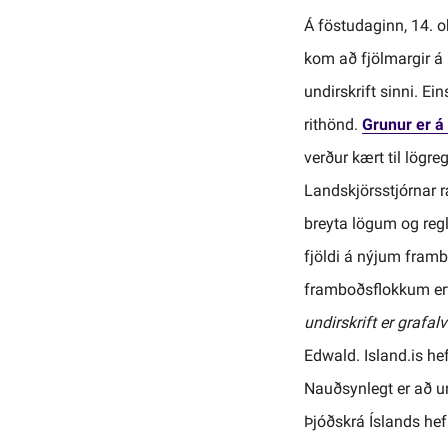
Á föstudaginn, 14. o
kom að fjölmargir á
undirskrift sinni. E
rithönd.
Grunur er á 
verður kært til lögr
Landskjörsstjórnar 
breyta lögum og reg
fjöldi á nýjum framb
framboðsflokkum erf
undirskrift er grafal
Edwald. Island.is he
Nauðsynlegt er að und
Þjóðskrá Íslands hef