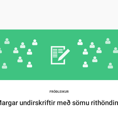
FRÓÐLEIKUR
argar undirskriftir með sömu rithöndi