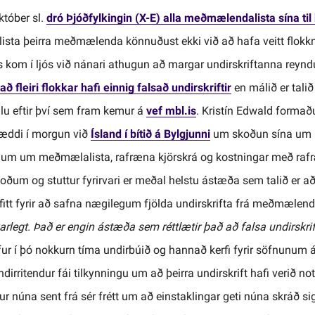
któber sl.
dró Þjóðfylkingin (X-E) alla meðmælendalista sína til
 lista þeirra meðmælenda könnuðust ekki við að hafa veitt flo
ins kom í ljós við nánari athugun að margar undirskriftanna rey
að fleiri flokkar hafi einnig falsað undirskriftir
en málið er tali
eglu eftir því sem fram kemur á
vef mbl.is
. Kristín Edwald formað
ræddi í morgun við
Ísland í bítið á Bylgjunni
um skoðun sína um a
lum um meðmælalista, rafræna kjörskrá og kostningar með raf
oðum og stuttur fyrirvari er meðal helstu ástæða sem talið er að
itt fyrir að safna nægilegum fjölda undirskrifta frá meðmælen
varlegt. Það er engin ástæða sem réttlætir það að falsa undirskrif
fur í þó nokkurn tíma undirbúið og hannað kerfi fyrir söfnunum á
irritendur fái tilkynningu um að þeirra undirskrift hafi verið not
ur núna sent frá sér frétt um að einstaklingar geti núna skráð si