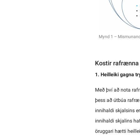
Mynd 1 – Mismunandi
Kostir rafrænna 
1. Heilleiki gagna t
Með því að nota rafræ
þess að útbúa rafræn
innihaldi skjalsins er
innihaldi skjalins ha
öruggari hætti heill