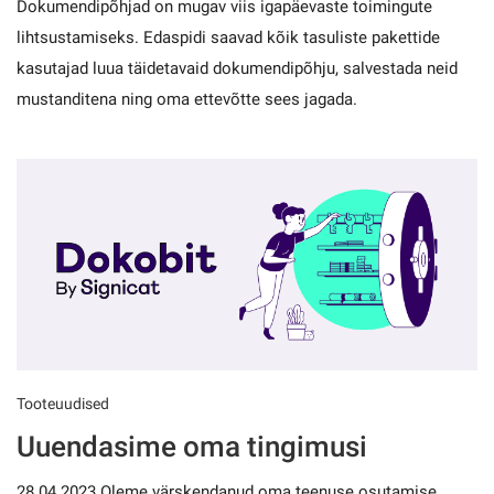
Dokumendipõhjad on mugav viis igapäevaste toimingute
lihtsustamiseks. Edaspidi saavad kõik tasuliste pakettide
kasutajad luua täidetavaid dokumendipõhju, salvestada neid
mustanditena ning oma ettevõtte sees jagada.
Tooteuudised
Uuendasime oma tingimusi
28.04.2023 Oleme värskendanud oma teenuse osutamise