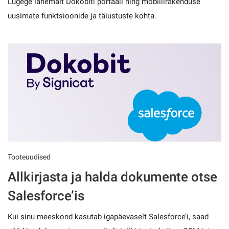
Lugege lähemalt Dokobiti portaali ning mobiilirakenduse
uusimate funktsioonide ja täiustuste kohta.
Tooteuudised
Allkirjasta ja halda dokumente otse
Salesforce’is
Kui sinu meeskond kasutab igapäevaselt Salesforce’i, saad