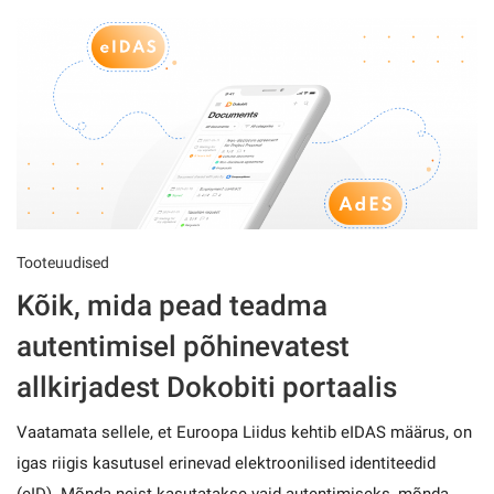
Tooteuudised
Kõik, mida pead teadma
autentimisel põhinevatest
allkirjadest Dokobiti portaalis
Vaatamata sellele, et Euroopa Liidus kehtib eIDAS määrus, on
igas riigis kasutusel erinevad elektroonilised identiteedid
(eID). Mõnda neist kasutatakse vaid autentimiseks, mõnda