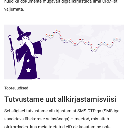
nüüd ka dokumente mugavalt digiallkirjastada ilma CRM-ist
väljumata.
Tooteuudised
Tutvustame uut allkirjastamisviisi
Sel sügisel tutvustame allkirjastamist SMS OTP-ga (SMS-iga
saadetava ühekordse salasõnaga) – meetod, mis aitab
olukordades, kus meie toetatud eID-de kasutamine pole