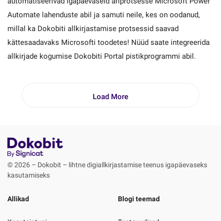
automatiseerivad igapäevaseid äriprotsesse Microsoft Power
Automate lahenduste abil ja samuti neile, kes on oodanud,
millal ka Dokobiti allkirjastamise protsessid saavad
kättesaadavaks Microsofti toodetes! Nüüd saate integreerida
allkirjade kogumise Dokobiti Portal pistikprogrammi abil.
Load More
© 2026 – Dokobit – lihtne digiallkirjastamise teenus igapäevaseks
kasutamiseks
Allikad
Blogi teemad