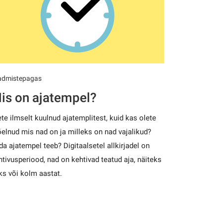
admistepagas
is on ajatempel?
ete ilmselt kuulnud ajatemplitest, kuid kas olete
elnud mis nad on ja milleks on nad vajalikud?
da ajatempel teeb? Digitaalsetel allkirjadel on
htivusperiood, nad on kehtivad teatud aja, näiteks
ks või kolm aastat.