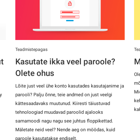
Teadmistepagas
Te
t
Kasutate ikka veel paroole?
M
Olete ohus
Ol
mõ
Lõite just veel ühe konto kasutades kasutajanime ja
Mi
y
parooli? Palju õnne, teie andmed on just veelgi
ke
kättesaadavaks muutunud. Kiiresti täiustuvad
ka
tehnoloogiad muudavad paroolid ajalooks
samamoodi nagu nagu see juhtus floppikettad.
Mäletate neid veel? Nende aeg on möödas, kuid
paroole kasutatakse endiselt.