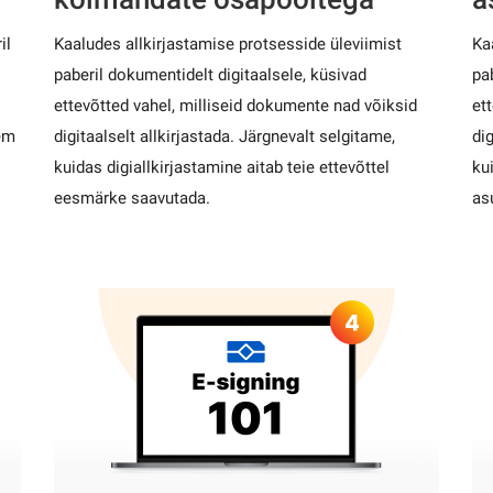
il
Kaaludes allkirjastamise protsesside üleviimist
Ka
paberil dokumentidelt digitaalsele, küsivad
pa
ettevõtted vahel, milliseid dokumente nad võiksid
et
sem
digitaalselt allkirjastada. Järgnevalt selgitame,
dig
kuidas digiallkirjastamine aitab teie ettevõttel
ku
eesmärke saavutada.
as