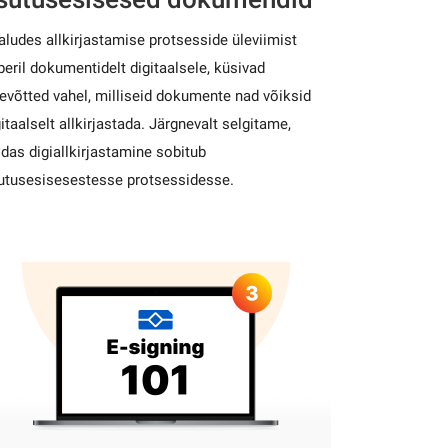
aludes allkirjastamise protsesside üleviimist
beril dokumentidelt digitaalsele, küsivad
tevõtted vahel, milliseid dokumente nad võiksid
itaalselt allkirjastada. Järgnevalt selgitame,
idas digiallkirjastamine sobitub
utusesisesestesse protsessidesse.