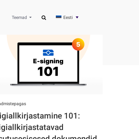
Eesti
Teemad
admistepagas
igiallkirjastamine 101:
igiallkirjastatavad
sutusesisesed dokumendid