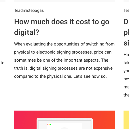
Teadmistepagas
Te
How much does it cost to go
D
digital?
p
s
When evaluating the opportunities of switching from
physical to electronic signing processes, price can
Ha
sometimes be one of the important aspects. The
 te
ta
truth is, digital signing processes are not expensive
yo
compared to the physical one. Let’s see how so.
ne
ma
th