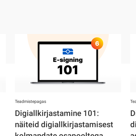
Teadmistepagas
Te
Digiallkirjastamine 101:
D
näiteid digiallkirjastamisest
d
kolmandate osapooltega
a