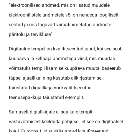
“elektroonilised andmed, mis on lisatud muudele
elektroonilistele andmetele või on nendega loogiliselt
seotud ja mis tagavad viimatinimetatud andmete
päritolu ja tervikluse”.
Digitaalne tempel on kvalifitseeritud juhul, kui see seob
kuupäeva ja kellaaja andmetega viisil, mis muudab
võimatuks templi lisamise kuupäeva muuta, baseerub
täpsel ajaallikal ning kasutab allkirjastamisel
täiustatud digiallkirja või kvalifitseeritud
teenusepakkuja täiustatud e-templit.
Sarnaselt digiallkirjale ei saa ka e-templi
vastuvõtmisest keelduda põhjusel, et see on digitaalsel
kujul. Euroopa Liidus välja antud kvalifitseeritud