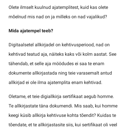
Olete ilmselt kuulnud ajatemplitest, kuid kas olete
mõelnud mis nad on ja milleks on nad vajalikud?
Mida ajatempel teeb?
Digitaalsetel allkirjadel on kehtivusperiood, nad on
kehtivad teatud aja, näiteks kaks või kolm aastat.
See
tähendab, et selle aja möödudes ei saa te enam
dokumente allkirjastada ning teie varasemalt antud
allkirjad ei ole ilma ajatemplita enam kehtivad.
Oletame, et teie digiallkirja sertifikaat aegub homme.
Te allkirjastate täna dokumendi. Mis saab, kui homme
keegi küsib allkirja kehtivuse kohta tõendit? Kuidas te
tõendate, et te allkirjastasite siis, kui sertifikaat oli veel