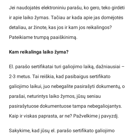
Jei naudojatės elektroniniu parašu, ko gero, teko girdėti
ir apie laiko žymas. Tačiau ar kada apie jas domėjotės
detaliau, ar žinote, kas jos ir kam jos reikalingos?
Pateikiame trumpą paaiškinimą.
Kam reikalinga laiko žyma?
El. parašo sertifikatai turi galiojimo laiką, dažniausiai –
2-3 metus. Tai reiškia, kad pasibaigus sertifikato
galiojimo laikui, juo nebegalite pasirašyti dokumentų, o
parašai, neturintys laiko žymos, jūsų seniau
pasirašytuose dokumentuose tampa nebegaliojantys.
Kaip ir viskas paprasta, ar ne? Pažvelkime į pavyzdį.
Sakykime, kad jūsų el. parašo sertifikato galiojimo