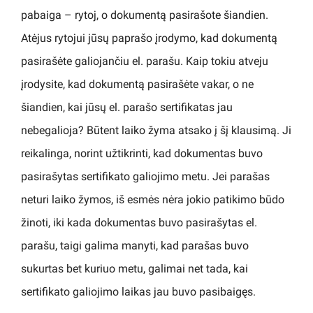
pabaiga – rytoj, o dokumentą pasirašote šiandien.
Atėjus rytojui jūsų paprašo įrodymo, kad dokumentą
pasirašėte galiojančiu el. parašu. Kaip tokiu atveju
įrodysite, kad dokumentą pasirašėte vakar, o ne
šiandien, kai jūsų el. parašo sertifikatas jau
nebegalioja? Būtent laiko žyma atsako į šį klausimą. Ji
reikalinga, norint užtikrinti, kad dokumentas buvo
pasirašytas sertifikato galiojimo metu. Jei parašas
neturi laiko žymos, iš esmės nėra jokio patikimo būdo
žinoti, iki kada dokumentas buvo pasirašytas el.
parašu, taigi galima manyti, kad parašas buvo
sukurtas bet kuriuo metu, galimai net tada, kai
sertifikato galiojimo laikas jau buvo pasibaigęs.