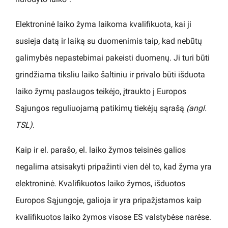
Elektroninė laiko žyma laikoma kvalifikuota, kai ji
susieja datą ir laiką su duomenimis taip, kad nebūtų
galimybės nepastebimai pakeisti duomenų. Ji turi būti
grindžiama tiksliu laiko šaltiniu ir privalo būti išduota
laiko žymų paslaugos teikėjo, įtraukto į Europos
Sąjungos reguliuojamą patikimų tiekėjų sąrašą
(angl.
TSL)
.
Kaip ir el. parašo, el. laiko žymos teisinės galios
negalima atsisakyti pripažinti vien dėl to, kad žyma yra
elektroninė. Kvalifikuotos laiko žymos, išduotos
Europos Sąjungoje, galioja ir yra pripažįstamos kaip
kvalifikuotos laiko žymos visose ES valstybėse narėse.