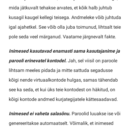
mida jätkuvalt tehakse arvates, et kõik halb juhtub
kusagil kaugel kellegi teisega. Andmeleke võib juhtuda
igal ajahetkel. See võib olla juba toimunud, lihtsalt teie
pole seda veel märganud. Vaatame järgnevalt fakte.
Inimesed kasutavad enamasti sama kasutajanime ja
parooli erinevatel kontodel.
Jah, sel viisil on paroole
lihtsam meeles pidada ja mitte sattuda segadusse
kõigi nende virtuaalkontode hulgas, samas tähendab
see ka seda, et kui üks teie kontodest on häkitud, on
kõigi kontode andmed kurjategijatele kättesaadavad.
Inimesed ei vaheta salasõnu.
Paroolid luuakse ise või
genereeritakse automaatselt. Võimalik, et inimesed