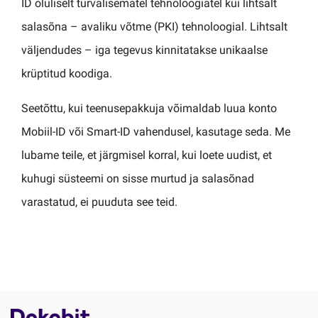
ID oluliselt turvalisematel tehnoloogiatel kui lihtsalt
salasõna – avaliku võtme (PKI) tehnoloogial. Lihtsalt
väljendudes – iga tegevus kinnitatakse unikaalse
krüptitud koodiga.
Seetõttu, kui teenusepakkuja võimaldab luua konto
Mobiil-ID või Smart-ID vahendusel, kasutage seda. Me
lubame teile, et järgmisel korral, kui loete uudist, et
kuhugi süsteemi on sisse murtud ja salasõnad
varastatud, ei puuduta see teid.