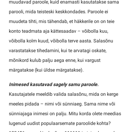
muudavad paroole, kuid enamasti kasutatakse sama
parooli, mida teisteski keskkondades. Paroole ei
muudeta tihti, mis tähendab, et häkkerile on on teie
konto teadmata aja kättesaadav – võibolla kuu,
võibolla kolm kuud, võibolla terve aasta. Salasõnu
varastatakse tihedamini, kui te arvatagi oskate,
mõnikord kulub palju aega enne, kui vargust
märgatakse (kui üldse märgatakse).
Inimesed kasutavad sagely samu paroole.
Kasutajatele meeldib valida salasõnu, mida on kerge
meeles pidada – nimi või sünniaeg. Sama nime või
sünniajaga inimesi on palju. Mitu korda olete meedias
lugenud uudist populaarsemate paroolide kohta?