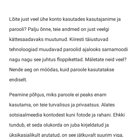
Lõite just veel ühe konto kasutades kasutajanime ja
parooli? Palju õnne, teie andmed on just veelgi
kättesaadavaks muutunud. Kiiresti täiustuvad
tehnoloogiad muudavad paroolid ajalooks samamoodi
nagu nagu see juhtus floppikettad. Mäletate neid veel?
Nende aeg on möödas, kuid paroole kasutatakse
endiselt.
Peamine põhjus, miks paroole ei peaks enam
kasutama, on teie turvalisus ja privaatsus. Alates
sotsiaalmeedia kontodest kuni fotode ja rahani. Ehkki
tundub, et seda olukorda on juba kirjeldatud ja
üksikasjalikult arutatud, on see jätkuvalt suurim viga,