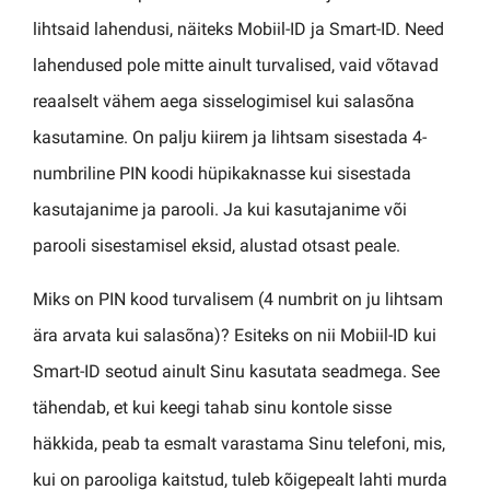
lihtsaid lahendusi, näiteks Mobiil-ID ja Smart-ID. Need
lahendused pole mitte ainult turvalised, vaid võtavad
reaalselt vähem aega sisselogimisel kui salasõna
kasutamine. On palju kiirem ja lihtsam sisestada 4-
numbriline PIN koodi hüpikaknasse kui sisestada
kasutajanime ja parooli. Ja kui kasutajanime või
parooli sisestamisel eksid, alustad otsast peale.
Miks on PIN kood turvalisem (4 numbrit on ju lihtsam
ära arvata kui salasõna)? Esiteks on nii Mobiil-ID kui
Smart-ID seotud ainult Sinu kasutata seadmega. See
tähendab, et kui keegi tahab sinu kontole sisse
häkkida, peab ta esmalt varastama Sinu telefoni, mis,
kui on parooliga kaitstud, tuleb kõigepealt lahti murda