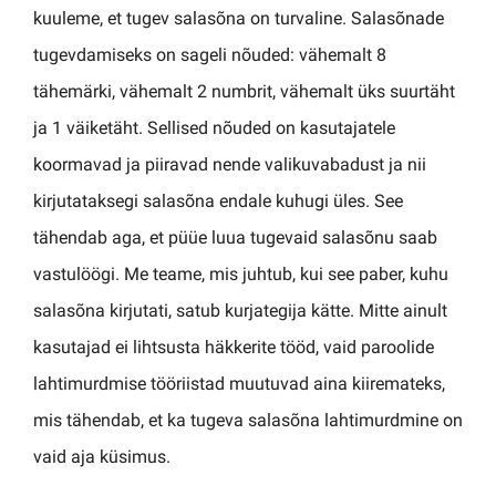
kuuleme, et tugev salasõna on turvaline. Salasõnade
tugevdamiseks on sageli nõuded: vähemalt 8
tähemärki, vähemalt 2 numbrit, vähemalt üks suurtäht
ja 1 väiketäht. Sellised nõuded on kasutajatele
koormavad ja piiravad nende valikuvabadust ja nii
kirjutataksegi salasõna endale kuhugi üles. See
tähendab aga, et püüe luua tugevaid salasõnu saab
vastulöögi. Me teame, mis juhtub, kui see paber, kuhu
salasõna kirjutati, satub kurjategija kätte. Mitte ainult
kasutajad ei lihtsusta häkkerite tööd, vaid paroolide
lahtimurdmise tööriistad muutuvad aina kiiremateks,
mis tähendab, et ka tugeva salasõna lahtimurdmine on
vaid aja küsimus.