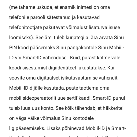
(me tahame uskuda, et enamik inimesi on oma
telefonile parooli sätestanud ja kasutavad
telefonitootjate pakutavat võimalust lisaturvalisuse
loomiseks). Seejärel tuleb kurjategijal ära arvata Sinu
PIN kood pääsemaks Sinu pangakontole Sinu Mobiil-
ID või Smart-ID vahendusel. Kuid, pärast kolme vale
koodi sisestamist digiidentiteet lukustatakse. Kui
soovite oma digitaalset isikutuvastamise vahendit
Mobiil-ID-d jälle kasutada, peate taotlema oma
mobiilsideoperaatorilt uue sertifikaadi, Smart-ID puhul
tuleb luua uus konto. See kõik tähendab, et häkkeritel
on väga väike võimalus Sinu kontodele
ligipääsemiseks. Lisaks põhinevad Mobiil-ID ja Smart-