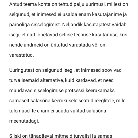
Antud teema kohta on tehtud palju uurimusi, millest on
selgunud, et inimesed ei usalda enam kasutajanime ja
parooliga sisselogimist. Neljandik kasutajatest väidab
isegi, et nad lõpetavad sellise teenuse kasutamise, kus
nende andmeid on üritatud varastada või on
varastatud.
Uuringutest on selgunud isegi, et inimesed soovivad
turvalisemaid alternative, kuid kardavad, et need
muudavad sisselogimise protsessi keerukamaks
sarnaselt salasõna keerukusele seatud reeglitele, mile
tulemusel te enam ei suuda valitud salasõna
meenutadagi.
Siiski on tänapäeval mitmeid turvalisi ja samas