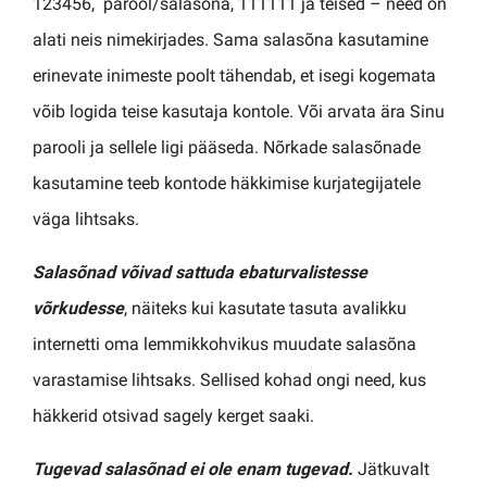
123456, parool/salasõna, 111111 ja teised – need on
alati neis nimekirjades. Sama salasõna kasutamine
erinevate inimeste poolt tähendab, et isegi kogemata
võib logida teise kasutaja kontole. Või arvata ära Sinu
parooli ja sellele ligi pääseda. Nõrkade salasõnade
kasutamine teeb kontode häkkimise kurjategijatele
väga lihtsaks.
Salasõnad võivad sattuda ebaturvalistesse
võrkudesse
, näiteks kui kasutate tasuta avalikku
internetti oma lemmikkohvikus muudate salasõna
varastamise lihtsaks. Sellised kohad ongi need, kus
häkkerid otsivad sagely kerget saaki.
Tugevad salasõnad ei ole enam tugevad.
Jätkuvalt