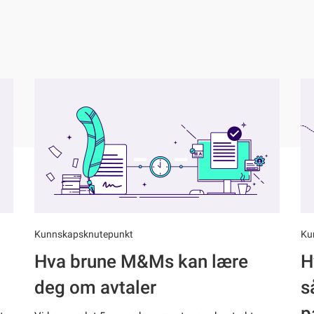
Kunnskapsknutepunkt
Ku
g
Hva brune M&Ms kan lære
H
deg om avtaler
s
p