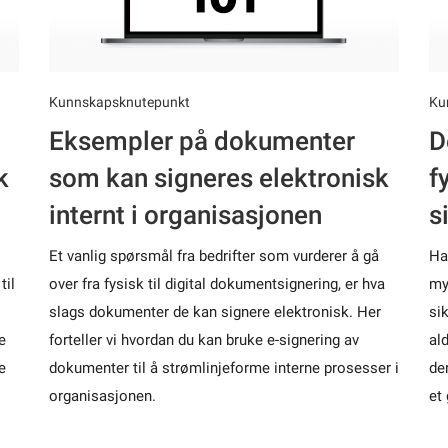
Kunnskapsknutepunkt
Ku
Eksempler på dokumenter
D
k
som kan signeres elektronisk
f
internt i organisasjonen
s
Et vanlig spørsmål fra bedrifter som vurderer å gå
Ha
til
over fra fysisk til digital dokumentsignering, er hva
my
slags dokumenter de kan signere elektronisk. Her
si
e
forteller vi hvordan du kan bruke e-signering av
ald
e
dokumenter til å strømlinjeforme interne prosesser i
de
organisasjonen.
et