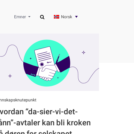
Norsk
Emner
nnskapsknutepunkt
vordan “da-sier-vi-det-
ånn”-avtaler kan bli kroken
å døren for selskapet