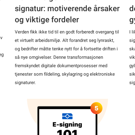
signatur: motiverende årsaker
d
og viktige fordeler
g
Verden fikk ikke tid til en godt forberedt overgang til
I 
av
et virtuelt arbeidsmiljø. Alt forandret seg lynraskt,
si
og bedrifter måtte tenke nytt for å fortsette driften i
ska
eg
så nye omgivelser. Denne transformasjonen
vi
fremskyndet digitale dokumentprosesser med
gy
tjenester som fildeling, skylagring og elektroniske
si
signaturer.
si