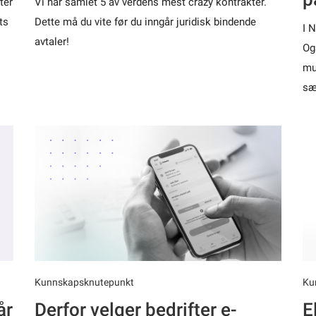
ter
Vi har samlet 5 av verdens mest crazy kontrakter.
ts
Dette må du vite før du inngår juridisk bindende
I 
avtaler!
Og
mun
sæ
Kunnskapsknutepunkt
Ku
år
Derfor velger bedrifter e-
E