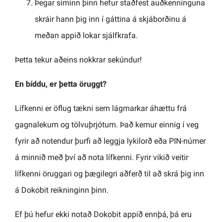
Þegar síminn þinn hefur staðfest auðkenninguna
skráir hann þig inn í gáttina á skjáborðinu á
meðan appið lokar sjálfkrafa.
Þetta tekur aðeins nokkrar sekúndur!
En bíddu, er þetta öruggt?
Lífkenni er öflug tækni sem lágmarkar áhættu frá
gagnalekum og tölvuþrjótum. Það kemur einnig í veg
fyrir að notendur þurfi að leggja lykilorð eða PIN-númer
á minnið með því að nota lífkenni. Fyrir vikið veitir
lífkenni öruggari og þægilegri aðferð til að skrá þig inn
á Dokobit reikninginn þinn.
Ef þú hefur ekki notað Dokobit appið ennþá, þá eru