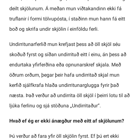
deilt skjölunum. Á meðan mun viðtakandinn ekki fá
truflanir í formi tölvupósta, í staðinn mun hann fá eitt
boð og skrifa undir skjölin í einföldu ferli.
Undirritunarferlið mun krefjast þess að öll skjöl séu
skoðuð fyrst og síðan undirrituð eitt í einu, án þess að
endurtaka yfirferðina eða opnunarskref skjala. Með
öðrum orðum, þegar þeir hafa undirritað skjal mun
kerfið sjálfkrafa hlaða undirritunarglugga fyrir það
næsta. Það verður að undirrita öll skjöl í þeirri lotu til að
ljúka ferlinu og sjá stöðuna „Undirritaður“.
Hvað ef ég er ekki ánægður með eitt af skjölunum?
Þú verður að fara yfir öll skjölin fyrst. Ef þú ert ekki