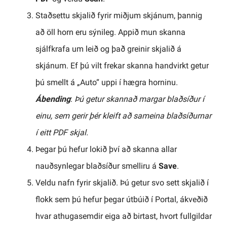
Staðsettu skjalið fyrir miðjum skjánum, þannig
að öll horn eru sýnileg. Appið mun skanna
sjálfkrafa um leið og það greinir skjalið á
skjánum. Ef þú vilt frekar skanna handvirkt getur
þú smellt á „Auto“ uppi í hægra horninu.
Ábending
:
Þú getur skannað margar blaðsíður í
einu, sem gerir þér kleift að sameina blaðsíðurnar
í eitt PDF skjal.
Þegar þú hefur lokið því að skanna allar
nauðsynlegar blaðsíður smelliru á
Save
.
Veldu nafn fyrir skjalið. Þú getur svo sett skjalið í
flokk sem þú hefur þegar útbúið í Portal, ákveðið
hvar athugasemdir eiga að birtast, hvort fullgildar