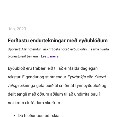
Jan, 2023
Forðastu endurtekningar með eyðublöðum
Uppfært: Allir notendur í áskrift geta notað eyðublöðin – sama hvaða
þjónustuleið þeir eru í.
Lestu meira.
Eyðublöð eru frábær leið til að einfalda daglegan
rekstur. Eigendur og stjórnendur
Fyrirtækja
eða
Stærri
félög
reikninga geta búið til sniðmát fyrir eyðublöð og
deilt tengli með öðrum aðilum til að undirrita þau í
nokkrum einföldum skrefum:
Þú hleður upp pdf skjali;