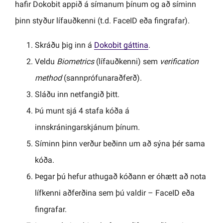
hafir Dokobit appið á símanum þínum og að síminn
þinn styður lífauðkenni (t.d. FaceID eða fingrafar).
Skráðu þig inn á
Dokobit gáttina
.
Veldu
Biometrics
(lífauðkenni) sem
verification
method
(sannprófunaraðferð).
Sláðu inn netfangið þitt.
Þú munt sjá 4 stafa kóða á
innskráningarskjánum þínum.
Síminn þinn verður beðinn um að sýna þér sama
kóða.
Þegar þú hefur athugað kóðann er óhætt að nota
lífkenni aðferðina sem þú valdir – FaceID eða
fingrafar.