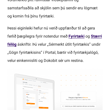
samstarfsaðila að skjölin sem þú sendir eru lögmæt
og komin frá þínu fyrirtæki.
Þessi eiginleiki hefur nú verið uppfærður til að gera
ferlið þægilegra fyrir notendur með
Fyrirtæki
og
Stærri
félög
áskriftir. Þú velur „Sérmerkt útlit fyrirtækis“ undir
„Gögn fyrirtækisins“ í Portal, bætir við fyrirtækjalógó,
velur einkennisliti og Dokobit sér um restina.