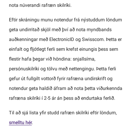
nota núverandi rafræn skilríki.
Eftir skráningu munu notendur frá nýstuddum löndum
geta undirritað skjöl með því að nota myndbands
auðkenningar með ElectronicID og Swisscom. Þetta er
einfalt og fljótlegt ferli sem krefst einungis þess sem
flestir hafa þegar við höndina: snjallsíma,
persónuskilríki og tölvu með nettengingu. Þetta ferli
gefur út fullgilt vottorð fyrir rafræna undirskrift og
notendur geta haldið áfram að nota þetta viðurkennda
rafræna skilríki í 2-5 ár án þess að endurtaka ferlið.
Til að sjá lista yfir studd rafræn skilríki eftir löndum,
smelltu hér
.