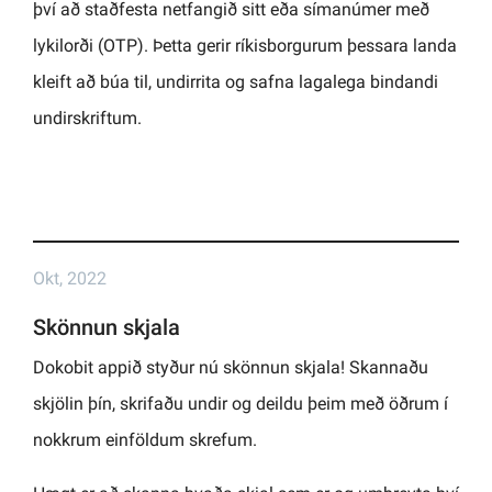
því að staðfesta netfangið sitt eða símanúmer með
lykilorði (OTP). Þetta gerir ríkisborgurum þessara landa
kleift að búa til, undirrita og safna lagalega bindandi
undirskriftum.
Okt, 2022
Skönnun skjala
Dokobit appið styður nú skönnun skjala! Skannaðu
skjölin þín, skrifaðu undir og deildu þeim með öðrum í
nokkrum einföldum skrefum.