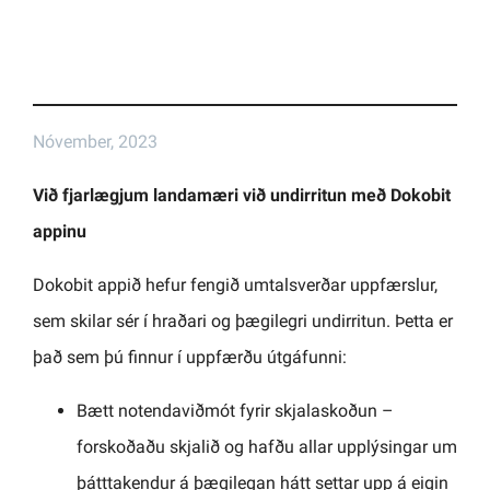
Nóvember, 2023
Við fjarlægjum landamæri við undirritun með Dokobit
appinu
Dokobit appið hefur fengið umtalsverðar uppfærslur,
sem skilar sér í hraðari og þægilegri undirritun. Þetta er
það sem þú finnur í uppfærðu útgáfunni:
Bætt notendaviðmót fyrir skjalaskoðun –
forskoðaðu skjalið og hafðu allar upplýsingar um
þátttakendur á þægilegan hátt settar upp á eigin