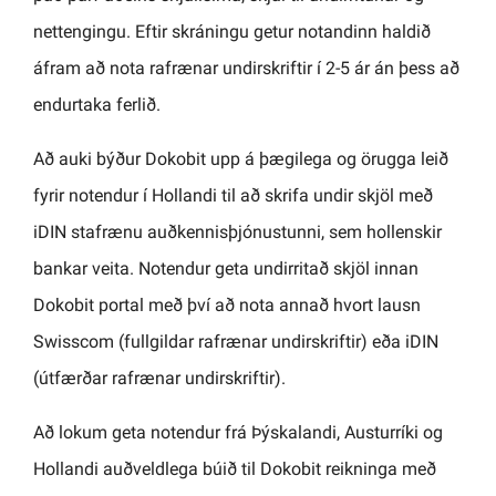
nettengingu. Eftir skráningu getur notandinn haldið
áfram að nota rafrænar undirskriftir í 2-5 ár án þess að
endurtaka ferlið.
Að auki býður Dokobit upp á þægilega og örugga leið
fyrir notendur í Hollandi til að skrifa undir skjöl með
iDIN stafrænu auðkennisþjónustunni, sem hollenskir
bankar veita. Notendur geta undirritað skjöl innan
Dokobit portal með því að nota annað hvort lausn
Swisscom (fullgildar rafrænar undirskriftir) eða iDIN
(útfærðar rafrænar undirskriftir).
Að lokum geta notendur frá Þýskalandi, Austurríki og
Hollandi auðveldlega búið til Dokobit reikninga með