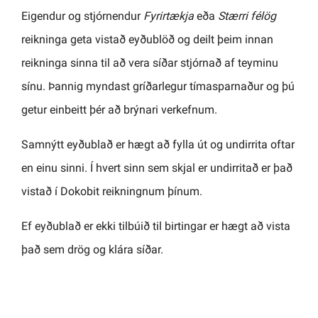
Eigendur og stjórnendur
Fyrirtækja
eða
Stærri félög
reikninga geta vistað eyðublöð og deilt þeim innan
reikninga sinna til að vera síðar stjórnað af teyminu
sínu. Þannig myndast gríðarlegur tímasparnaður og þú
getur einbeitt þér að brýnari verkefnum.
Samnýtt eyðublað er hægt að fylla út og undirrita oftar
en einu sinni. Í hvert sinn sem skjal er undirritað er það
vistað í Dokobit reikningnum þínum.
Ef eyðublað er ekki tilbúið til birtingar er hægt að vista
það sem drög og klára síðar.