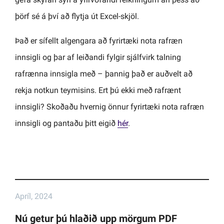
þörf sé á því að flytja út Excel-skjöl.
Það er sífellt algengara að fyrirtæki nota rafræn
innsigli og þar af leiðandi fylgir sjálfvirk talning
rafrænna innsigla með – þannig það er auðvelt að
rekja notkun teymisins. Ert þú ekki með rafrænt
innsigli? Skoðaðu hvernig önnur fyrirtæki nota rafræn
innsigli og pantaðu þitt eigið
hér
.
Apríl, 2024
Nú getur þú hlaðið upp mörgum PDF