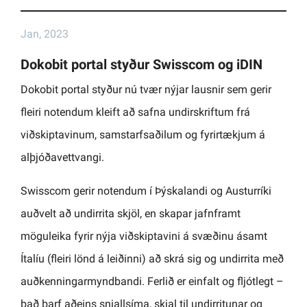
Jan, 2023
Dokobit portal styður Swisscom og iDIN
Dokobit portal styður nú tvær nýjar lausnir sem gerir
fleiri notendum kleift að safna undirskriftum frá
viðskiptavinum, samstarfsaðilum og fyrirtækjum á
alþjóðavettvangi.
Swisscom gerir notendum í Þýskalandi og Austurríki
auðvelt að undirrita skjöl, en skapar jafnframt
möguleika fyrir nýja viðskiptavini á svæðinu ásamt
Ítalíu (fleiri lönd á leiðinni) að skrá sig og undirrita með
auðkenningarmyndbandi. Ferlið er einfalt og fljótlegt –
það þarf aðeins snjallsíma, skjal til undirritunar og