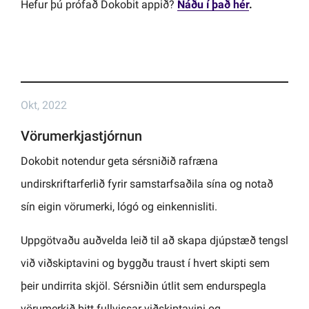
Hefur þú prófað Dokobit appið?
Náðu í það hér
.
Okt, 2022
Vörumerkjastjórnun
Dokobit notendur geta sérsniðið rafræna
undirskriftarferlið fyrir samstarfsaðila sína og notað
sín eigin vörumerki, lógó og einkennisliti.
Uppgötvaðu auðvelda leið til að skapa djúpstæð tengsl
við viðskiptavini og byggðu traust í hvert skipti sem
þeir undirrita skjöl. Sérsniðin útlit sem endurspegla
vörumerkið þitt fullvissar viðskiptavini og