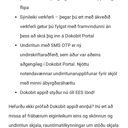
flipa
Sýnileiki verkferli – þegar þú ert með ákveðið
verkferli getur þú fylgst með framvindunni án
þess að skrá þig inn á Dokobit Portal
Undirritun með SMS OTP er ný
undirskriftaraðferð, sem áður var aðeins
aðgengileg í Dokobit Portal. Njóttu
notendavænnar undirritunarupplifunar fyrir skjöl
með minni ábyrgðaráhættu
Dokobit appið styður nú öll EES lönd!
Hefurðu ekki prófað Dokobit appið ennþá? Þú ert að
missa af frábærum eiginleikum eins og skönnun og
undirritun skjala, rauntímatilkynningar um stöðu skjala