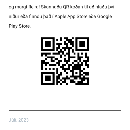
og margt fleira! Skannaðu QR kóðan til að hlaða því
niður eða finndu það í Apple App Store eða Google
Play Store.
Júlí, 2023