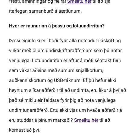
fresti, áminningar og fleira!
Smelltu hér
til að sjá
ítarlegan samanburð á áætlunum.
Hver er munurinn á þessu og lotuundirritun?
Þessi eiginleiki er í boði fyrir alla notendur í áskrift og
virkar með öllum undirskriftaraðferðum sem þú notar
venjulega. Lotuundirritun er aftur á móti sérstakt ferli
sem virkar aðeins með sumum snjallkortum,
auðkenniskortum og USB-táknum. Ef þú hefur ekki
heyrt um slíkar aðferðir til að undirrita, eru líkur á því að
það sé miklu einfaldara fyrir þig að nota venjulega
undirritunaraðferð. Ertu ekki viss um hvaða aðferðir á
eru studdar á þínum markaði?
Smelltu hér
til að
komast að því.