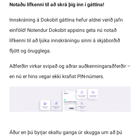
Notaðu lífkenni til að skrá þig inn í gáttina!
Innskráning á Dokobit gáttina hefur aldrei verið jafn
einföld! Notendur Dokobit appsins geta nú notað
lífkenni til að ljúka innskráningu sinni á skjáborðið
fljótt og örugglega.
Aðferðin virkar svipað og aðrar auðkenningaraðferðir –
en nú er hins vegar ekki krafist PIN-númers.
Áður en þú byrjar skaltu ganga úr skugga um að þú