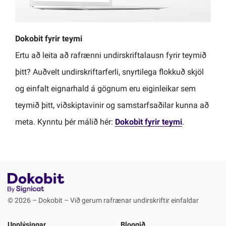
Dokobit fyrir teymi
Ertu að leita að rafrænni undirskriftalausn fyrir teymið
þitt? Auðvelt undirskriftarferli, snyrtilega flokkuð skjöl
og einfalt eignarhald á gögnum eru eiginleikar sem
teymið þitt, viðskiptavinir og samstarfsaðilar kunna að
meta. Kynntu þér málið hér:
Dokobit fyrir teymi
.
© 2026 – Dokobit – Við gerum rafrænar undirskriftir einfaldar
Upplýsingar
Bloggið