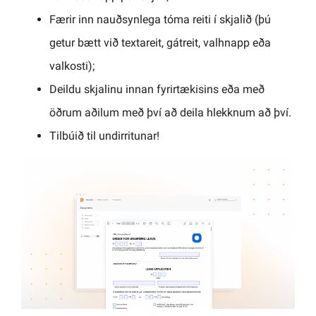
Færir inn nauðsynlega tóma reiti í skjalið (þú
getur bætt við textareit, gátreit, valhnapp eða
valkosti);
Deildu skjalinu innan fyrirtækisins eða með
öðrum aðilum með því að deila hlekknum að því.
Tilbúið til undirritunar!