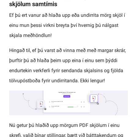
skjölum samtímis
Ef þú ert vanur að hlaða upp eða undirrita mörg skjöl í
einu mun þessi virkni breyta því hvernig þú nálgast
skjala meðhöndlun!
Hingað til, ef þú varst að vinna með með margar skrár,
þurftir þú að hlaða þeim upp eina í einu sem þýddi
endurtekin verkferli fyrir sendanda skjalsins og fjölda
tölvupóstboða fyrir undirritanda. Ekki lengur!
Nú getur þú hlaðið upp mörgum PDF skjölum í einu
skrefi, valið þínar stillingar, bætt við þátttakendum og