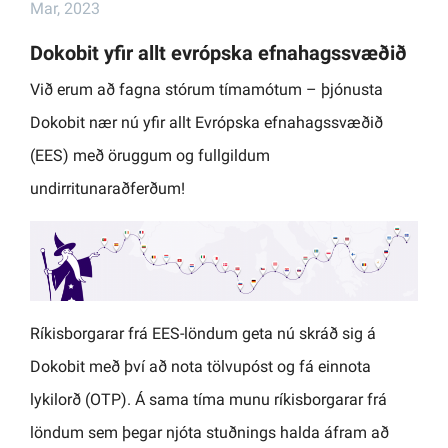
Mar, 2023
Dokobit yfir allt evrópska efnahagssvæðið
Við erum að fagna stórum tímamótum – þjónusta
Dokobit nær nú yfir allt Evrópska efnahagssvæðið
(EES) með öruggum og fullgildum
undirritunaraðferðum!
Ríkisborgarar frá EES-löndum geta nú skráð sig á
Dokobit með því að nota tölvupóst og fá einnota
lykilorð (OTP). Á sama tíma munu ríkisborgarar frá
löndum sem þegar njóta stuðnings halda áfram að