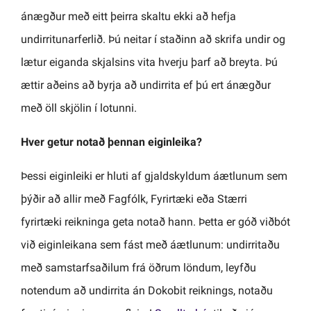
ánægður með eitt þeirra skaltu ekki að hefja
undirritunarferlið. Þú neitar í staðinn að skrifa undir og
lætur eiganda skjalsins vita hverju þarf að breyta. Þú
ættir aðeins að byrja að undirrita ef þú ert ánægður
með öll skjölin í lotunni.
Hver getur notað þennan eiginleika?
Þessi eiginleiki er hluti af gjaldskyldum áætlunum sem
þýðir að allir með Fagfólk, Fyrirtæki eða Stærri
fyrirtæki reikninga geta notað hann. Þetta er góð viðbót
við eiginleikana sem fást með áætlunum: undirritaðu
með samstarfsaðilum frá öðrum löndum, leyfðu
notendum að undirrita án Dokobit reiknings, notaðu