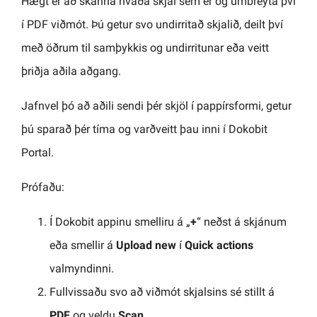
Hægt er að skanna hvaða skjal sem er og umbreyta því
í PDF viðmót. Þú getur svo undirritað skjalið, deilt því
með öðrum til samþykkis og undirritunar eða veitt
þriðja aðila aðgang.
Jafnvel þó að aðili sendi þér skjöl í pappírsformi, getur
þú sparað þér tíma og varðveitt þau inni í Dokobit
Portal.
Prófaðu:
Í Dokobit appinu smelliru á „
+
“ neðst á skjánum
eða smellir á
Upload new
í
Quick actions
valmyndinni.
Fullvissaðu svo að viðmót skjalsins sé stillt á
PDF
og veldu
Scan
.