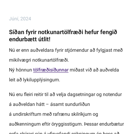
Júní, 2024
Síðan fyrir notkunartölfræði hefur fengið
endurbætt útlit!
Nú er enn auðveldara fyrir stjórnendur að fylgjast með
mikilvægri notkunartölfræði.
Ný hönnun
tölfræðisíðunnar
miðast við að auðvelda
leit að lykilupplýsingum.
Nú eru fleiri reitir til að velja dagsetningar og notendur
á auðveldan hátt – ásamt sundurliðun
á undirskriftum með rafrænu skilríkjum og
auðkenningum eftir öryggisstigum. Þessar endurbætur
gefa skýrari sýn á yfirvofandi reikningum án þess að