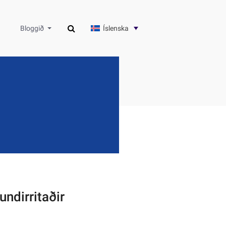
Íslenska
Bloggið
ndirritaðir