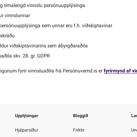
og tímalengd vinnslu persónuupplýsinga
gur vinnslunnar
persónuupplýsinga sem unnar eru f.h. viðskiptavinar
 skráðu
yldur viðskiptavinarins sem ábyrgðaraðila
uaðila skv. 28. gr. GDPR
ningunum fyrir vinnsluaðila frá Persónuvernd.is er
fyrirmynd af v
Upplýsingar
Bloggið
La
Hjálparsíður
Fréttir
Und