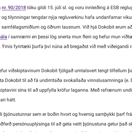
g
nr. 90/2018
tóku gildi 15. júlí sl. og voru innleiðing á ESB regl
r og tilynningar tengdar nýja regluverkinu hafa undanfarnar viku
r á samfélagsmiðlum og öðrum lausnum.
Við hjá Dokobit erum að
mála
í samræmi en þessi lög snerta mun fleiri og hefur mun víðtæk
öf. Ýmis fyrirtæki þurfa því núna að bregaðst við með viðeigandi 
fur viðskiptavinum Dokobit fjölgað umtalsvert tengt tilfellum þ
ta Dokobit til að fá undirritaða svokallaða vinnslusamninga (e.
iptavini sína til að uppfylla kröfur laganna. Með rafrænum und
ari hátt.
 eðli þjónustunnar sem er boðin hvort og hvernig samþykki þarf fr
ðferð persónuuplýsinga til að geta veitt þjónustuna getur það sk