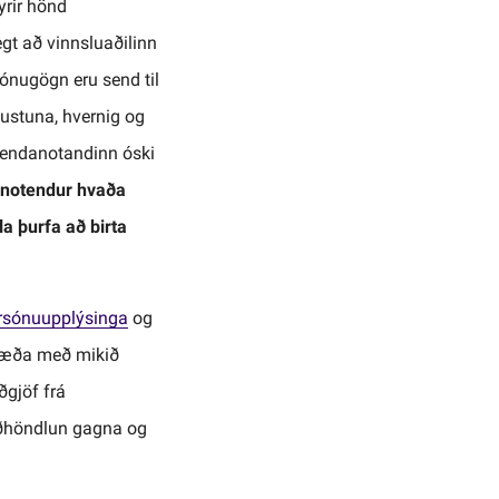
yrir hönd
gt að vinnsluaðilinn
ónugögn eru send til
ónustuna, hvernig og
l endanotandinn óski
a notendur hvaða
a þurfa að birta
persónuupplýsinga
og
 ræða með mikið
gjöf frá
eðhöndlun gagna og