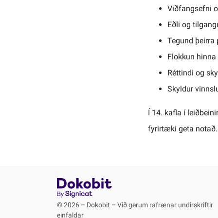
Viðfangsefni 
Eðli og tilgan
Tegund þeirra 
Flokkun hinna
Réttindi og sk
Skyldur vinnsl
Í 14. kafla í leiðbei
fyrirtæki geta notað.
© 2026 – Dokobit – Við gerum rafrænar undirskriftir
einfaldar