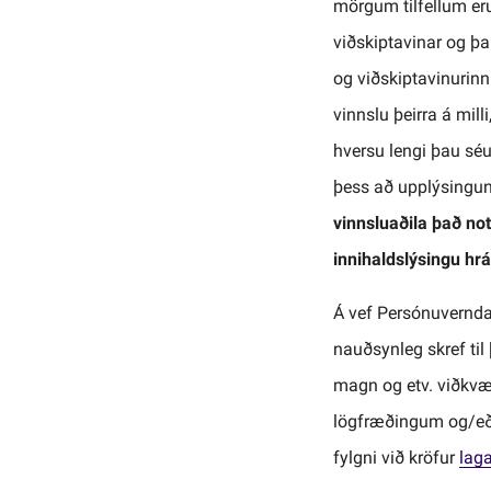
mörgum tilfellum eru
viðskiptavinar og þa
og viðskiptavinurinn
vinnslu þeirra á mill
hversu lengi þau séu
þess að upplýsingun
vinnsluaðila það no
innihaldslýsingu hr
Á vef Persónuvernda
nauðsynleg skref ti
magn og etv. viðkvæ
lögfræðingum og/eða
fylgni við kröfur
laga