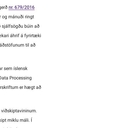
ugerð
nr. 679/2016
r og mánuði ringt
 sjálfsögðu búin að
ari áhrif á fyrirtæki
ráðstöfunum til að
ar sem íslensk
 Data Processing
irskriftum er hægt að
á viðskiptavininum.
ipt miklu máli. Í