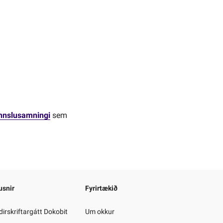
innslusamningi
sem
usnir
Fyrirtækið
irskriftargátt Dokobit
Um okkur