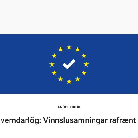
FRÓÐLEIKUR
verndarlög: Vinnslusamningar rafrænt u