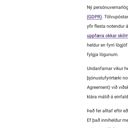
Ný persónuvernarlö
(GDPR)
. Tölvupósta
yfir flesta notendu
uppfæra okkar skil
heldur en fyrri lögj
fylgja lögunum.
Undanfarnar vikur he
þjónustufyrirtæki no
Agreement) við viðsk
klára málið á einfald
Það fer alltaf eftir
Ef það inniheldur me