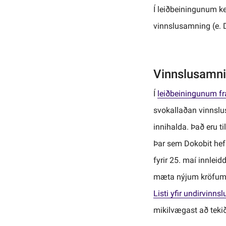
Í leiðbeiningunum ke
vinnslusamning (e. 
Vinnslusamni
Í
leiðbeiningunum f
svokallaðan vinnslu
innihalda. Það eru 
Þar sem Dokobit he
fyrir 25. maí innleid
mæta nýjum kröfum. 
Listi yfir undirvinnsl
mikilvægast að tekið s