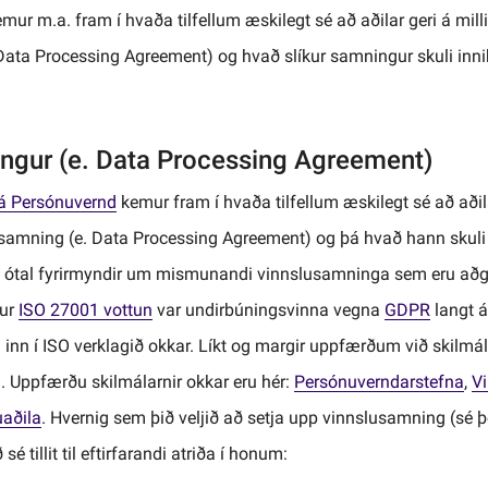
mur m.a. fram í hvaða tilfellum æskilegt sé að aðilar geri á mill
Data Processing Agreement) og hvað slíkur samningur skuli inni
ngur (e. Data Processing Agreement)
rá Persónuvernd
kemur fram í hvaða tilfellum æskilegt sé að aðilar
samning (e. Data Processing Agreement) og þá hvað hann skuli
til ótal fyrirmyndir um mismunandi vinnslusamninga sem eru aðg
fur
ISO 27001 vottun
var undirbúningsvinna vegna
GDPR
langt á
d inn í ISO verklagið okkar. Líkt og margir uppfærðum við skilmál
Uppfærðu skilmálarnir okkar eru hér:
Persónuverndarstefna
,
V
uaðila
. Hvernig sem þið veljið að setja upp vinnslusamning (sé þ
é tillit til eftirfarandi atriða í honum: