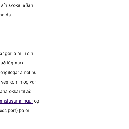
i sín svokallaðan
halda.
 geri á milli sín
 að lágmarki
engilegar á netinu.
 veg komin og var
ana okkar til að
innslusamningur
og
ess þörf) þá er