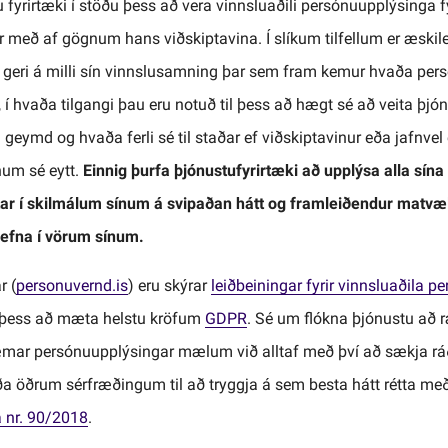
 fyrirtæki í stöðu þess að vera vinnsluaðili persónuupplýsinga f
r með af gögnum hans viðskiptavina. Í slíkum tilfellum er æskile
 geri á milli sín vinnslusamning þar sem fram kemur hvaða pers
i, í hvaða tilgangi þau eru notuð til þess að hægt sé að veita þj
 geymd og hvaða ferli sé til staðar ef viðskiptavinur eða jafnve
um sé eytt.
Einnig þurfa þjónustufyrirtæki að upplýsa alla sín
tar í skilmálum sínum á svipaðan hátt og framleiðendur matvæl
áefna í vörum sínum.
r (
personuvernd.is
) eru skýrar
leiðbeiningar fyrir vinnsluaðila 
l þess að mæta helstu kröfum
GDPR
. Sé um flókna þjónustu að
mar persónuupplýsingar mælum við alltaf með því að sækja ráð
 öðrum sérfræðingum til að tryggja á sem besta hátt rétta m
 nr. 90/2018
.