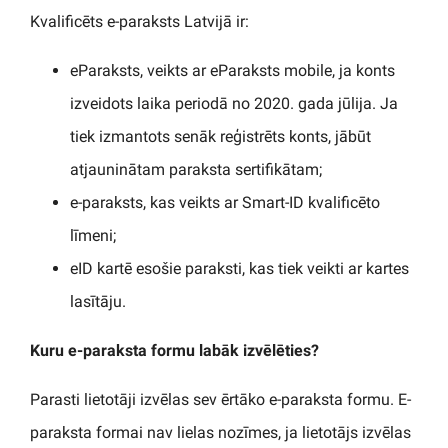
Kvalificēts e-paraksts Latvijā ir:
eParaksts, veikts ar eParaksts mobile, ja konts
izveidots laika periodā no 2020. gada jūlija. Ja
tiek izmantots senāk reģistrēts konts, jābūt
atjauninātam paraksta sertifikātam;
e-paraksts, kas veikts ar Smart-ID kvalificēto
līmeni;
eID kartē esošie paraksti, kas tiek veikti ar kartes
lasītāju.
Kuru e-paraksta formu labāk izvēlēties?
Parasti lietotāji izvēlas sev ērtāko e-paraksta formu. E-
paraksta formai nav lielas nozīmes, ja lietotājs izvēlas