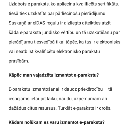
Uzlabots e-paraksts, ko apliecina kvalificēts sertifikāts,
tiesā tiek uzskatīts par pārliecinošu pierādījumu.
Saskaņā ar eIDAS regulu ir aizliegts atteikties atzīt
šāda e-paraksta juridisko vērtību un tā uzskatīšanu par
pierādījumu tiesvedībā tikai tāpēc, ka tas ir elektronisks
vai neatbilst kvalificētu elektronisko parakstu
prasībām.
Kāpēc man vajadzētu izmantot e-parakstu?
E-parakstu izmantošanai ir daudz priekšrocību – tā
iespējams ietaupīt laiku, naudu, uzņēmumam arī
dažādus citus resursus. Turklāt e-paraksts ir drošs.
Kādam nolūkam es varu izmantot e-parakstu?