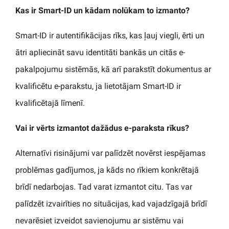
Kas ir Smart-ID un kādam nolūkam to izmanto?
Smart-ID ir autentifikācijas rīks, kas ļauj viegli, ērti un
ātri apliecināt savu identitāti bankās un citās e-
pakalpojumu sistēmās, kā arī parakstīt dokumentus ar
kvalificētu e-parakstu, ja lietotājam Smart-ID ir
kvalificētajā līmenī.
Vai ir vērts izmantot dažādus e-paraksta rīkus?
Alternatīvi risinājumi var palīdzēt novērst iespējamas
problēmas gadījumos, ja kāds no rīkiem konkrētajā
brīdī nedarbojas. Tad varat izmantot citu. Tas var
palīdzēt izvairīties no situācijas, kad vajadzīgajā brīdī
nevarēsiet izveidot savienojumu ar sistēmu vai