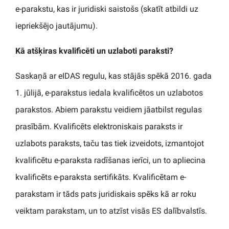
e-parakstu, kas ir juridiski saistošs (skatīt atbildi uz
iepriekšējo jautājumu).
Kā atšķiras kvalificēti un uzlaboti paraksti?
Saskaņā ar eIDAS regulu, kas stājās spēkā 2016. gada
1. jūlijā, e-parakstus iedala kvalificētos un uzlabotos
parakstos. Abiem parakstu veidiem jāatbilst regulas
prasībām. Kvalificēts elektroniskais paraksts ir
uzlabots paraksts, taču tas tiek izveidots, izmantojot
kvalificētu e-paraksta radīšanas ierīci, un to apliecina
kvalificēts e-paraksta sertifikāts. Kvalificētam e-
parakstam ir tāds pats juridiskais spēks kā ar roku
veiktam parakstam, un to atzīst visās ES dalībvalstīs.