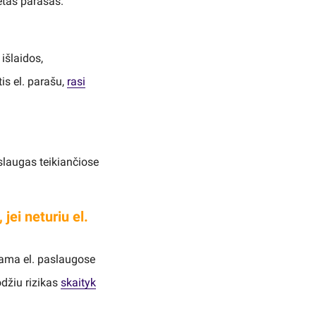
dėtas parašas.
išlaidos,
is el. parašu,
rasi
aslaugas teikiančiose
jei neturiu el.
ama el. paslaugose
odžiu rizikas
skaityk