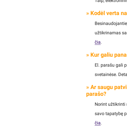
Taip, elektronini
» Kodėl verta na
Besinaudojantiej
užtikrinamas sau
čia
.
» Kur galiu pana
El. parašu gali 
svetainėse. Det
» Ar saugu patvir
parašo?
Norint užtikrin
savo tapatybę pa
čia
.