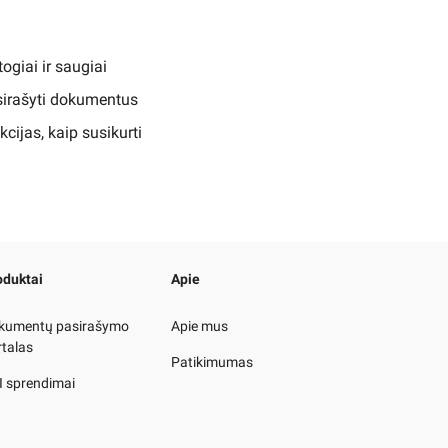
giai ir saugiai
asirašyti dokumentus
ukcijas, kaip susikurti
oduktai
Apie
kumentų pasirašymo
Apie mus
rtalas
Patikimumas
I sprendimai