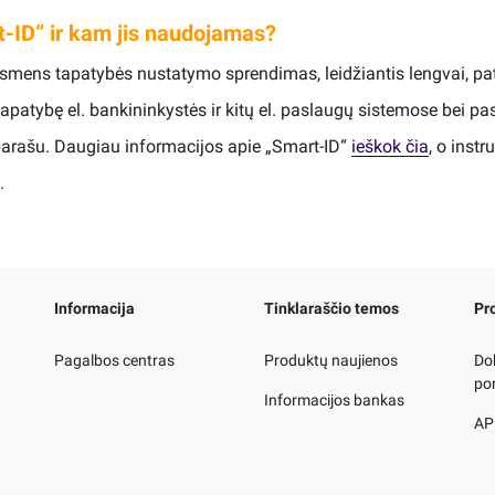
t-ID“ ir kam jis naudojamas?
smens tapatybės nustatymo sprendimas, leidžiantis lengvai, pato
 tapatybę el. bankininkystės ir kitų el. paslaugų sistemose bei p
 parašu. Daugiau informacijos apie „Smart-ID“
ieškok čia
, o instr
.
Informacija
Tinklaraščio temos
Pr
Pagalbos centras
Produktų naujienos
Do
po
Informacijos bankas
AP