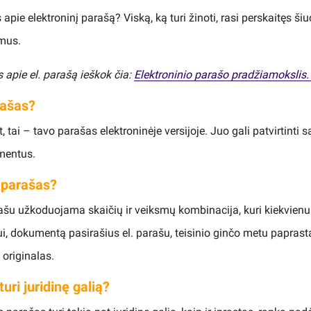
apie elektroninį parašą? Viską, ką turi žinoti, rasi perskaitęs ši
mus.
apie el. parašą ieškok čia:
Elektroninio parašo pradžiamokslis.
rašas?
, tai – tavo parašas elektroninėje versijoje. Juo gali patvirtinti 
mentus.
. parašas?
ašu užkoduojama skaičių ir veiksmų kombinacija, kuri kiekvienu 
i, dokumentą pasirašius el. parašu, teisinio ginčo metu paprasta
originalas.
turi juridinę galią?