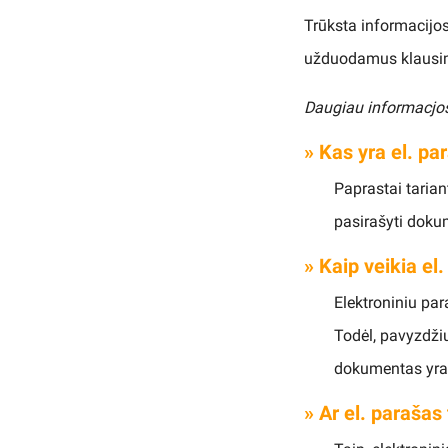
Trūksta informacijos 
užduodamus klausi
Daugiau informacjos 
» Kas yra el. pa
Paprastai tariant
pasirašyti doku
» Kaip veikia el
Elektroniniu par
Todėl, pavyzdžiu
dokumentas yra 
» Ar el. parašas 