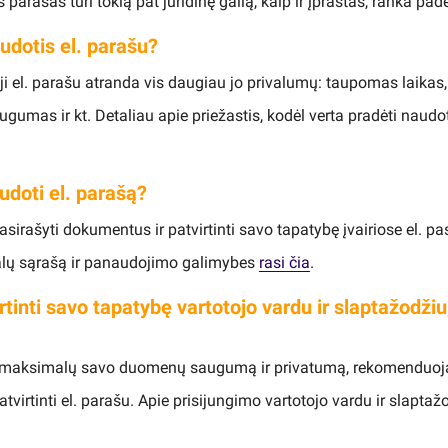
s parašas turi tokią pat juridinę galią, kaip ir įprastas, ranka pa
udotis el. parašu?
i el. parašu atranda vis daugiau jo privalumų: taupomas laikas, 
gumas ir kt. Detaliau apie priežastis, kodėl verta pradėti naudot
udoti el. parašą?
pasirašyti dokumentus ir patvirtinti savo tapatybę įvairiose el. p
alų sąrašą ir panaudojimo galimybes
rasi čia
.
tinti savo tapatybę vartotojo vardu ir slaptažodžiu, 
ti maksimalų savo duomenų saugumą ir privatumą, rekomenduoj
tvirtinti el. parašu. Apie prisijungimo vartotojo vardu ir slaptaž