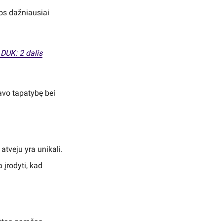
uos dažniausiai
 DUK: 2 dalis
savo tapatybę bei
atveju yra unikali.
 įrodyti, kad