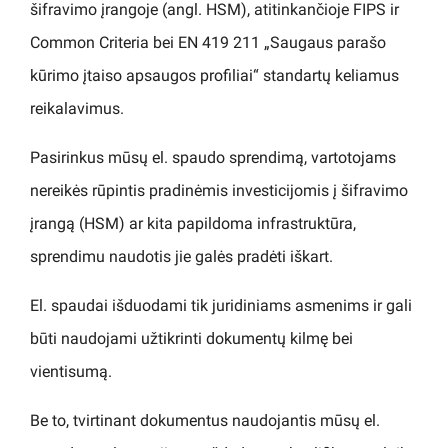
šifravimo įrangoje (angl. HSM), atitinkančioje FIPS ir
Common Criteria bei EN 419 211 „Saugaus parašo
kūrimo įtaiso apsaugos profiliai“ standartų keliamus
reikalavimus.
Pasirinkus mūsų el. spaudo sprendimą, vartotojams
nereikės rūpintis pradinėmis investicijomis į šifravimo
įrangą (HSM) ar kita papildoma infrastruktūra,
sprendimu naudotis jie galės pradėti iškart.
El. spaudai išduodami tik juridiniams asmenims ir gali
būti naudojami užtikrinti dokumentų kilmę bei
vientisumą.
Be to, tvirtinant dokumentus naudojantis mūsų el.