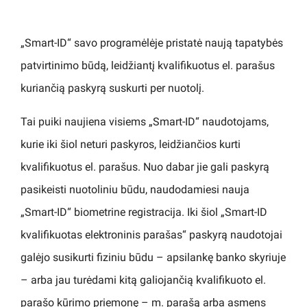
„Smart-ID“ savo programėlėje pristatė naują tapatybės
patvirtinimo būdą, leidžiantį kvalifikuotus el. parašus
kuriančią paskyrą suskurti per nuotolį.
Tai puiki naujiena visiems „Smart-ID“ naudotojams,
kurie iki šiol neturi paskyros, leidžiančios kurti
kvalifikuotus el. parašus. Nuo dabar jie gali paskyrą
pasikeisti nuotoliniu būdu, naudodamiesi nauja
„Smart-ID“ biometrine registracija. Iki šiol „Smart-ID
kvalifikuotas elektroninis parašas“ paskyrą naudotojai
galėjo susikurti fiziniu būdu – apsilankę banko skyriuje
– arba jau turėdami kitą galiojančią kvalifikuoto el.
parašo kūrimo priemonę – m. parašą arba asmens