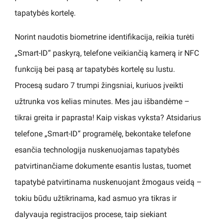
tapatybės kortelę.
Norint naudotis biometrine identifikacija, reikia turėti
„Smart-ID“ paskyrą, telefone veikiančią kamerą ir NFC
funkciją bei pasą ar tapatybės kortelę su lustu.
Procesą sudaro 7 trumpi žingsniai, kuriuos įveikti
užtrunka vos kelias minutes. Mes jau išbandėme –
tikrai greita ir paprasta! Kaip viskas vyksta? Atsidarius
telefone „Smart-ID“ programėlę, bekontake telefone
esančia technologija nuskenuojamas tapatybės
patvirtinančiame dokumente esantis lustas, tuomet
tapatybė patvirtinama nuskenuojant žmogaus veidą –
tokiu būdu užtikrinama, kad asmuo yra tikras ir
dalyvauja registracijos procese, taip siekiant