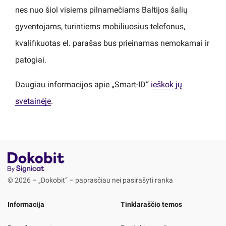
nes nuo šiol visiems pilnamečiams Baltijos šalių
gyventojams, turintiems mobiliuosius telefonus,
kvalifikuotas el. parašas bus prieinamas nemokamai ir
patogiai.
Daugiau informacijos apie „Smart-ID“
ieškok jų
svetainėje
.
© 2026 – „Dokobit” – paprasčiau nei pasirašyti ranka
Informacija
Tinklaraščio temos