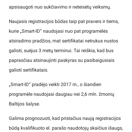
apsisaugoti nuo sukčiavimo ir neteisėtų veiksmų.
Naujasis registracijos būdas taip pat pravers ir tiems,
kurie „Smart-ID“ naudojasi nuo pat programėlės
atsiradimo pradžios, mat sertifikatai netrukus nustos
galioti, suėjus 3 metų terminui. Tai reiškia, kad bus
paprasčiau atsinaujinti paskyras su pasibaigusiais
galioti sertifikatais.
„Smart-ID“ pradėjo veikti 2017 m., o šiandien
programėle naudojasi daugiau nei 2,6 mln. žmonių
Baltijos šalyse.
Galima prognozuoti, kad pristačius naują registracijos
būdą kvalifikuoto el. parašo naudotojų skaičius išaugs,