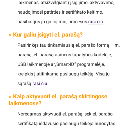
laikmenas, atsižvelgiant į įsigijimo, aktyvavimo,
naudojimosi patirties ir sertifikato keitimo,
pasibaigus jo galiojimui, procesus
rasi čia
.
» Kur galiu įsigyti el. parašą?
Pasirinkęs tau tinkamiausią el. parašo formą – m.
parašą, el. parašą asmens tapatybės kortelėje,
USB laikmenoje ar„Smart-ID“ programėlėje,
kreipkis į atitinkamą paslaugų teikėją. Visą jų
sąrašą
rasi čia
.
» Kaip aktyvuoti el. parašą skirtingose
laikmenose?
Norėdamas aktyvuoti el. parašą, sek el. parašo
sertifikatą išdavusio paslaugų teikėjo nurodytas