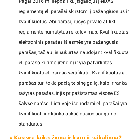
Pagal 2016 m. liepos 1 d. įsigaliojusį eIDAS
reglamentą el. parašai skirstomi į pažangiuosius ir
kvalifikuotus. Abi parašų rūšys privalo atitikti
reglamente numatytus reikalavimus. Kvalifikuotas
elektroninis parašas iš esmės yra pažangusis
parašas, tačiau jis sukurtas naudojant kvalifikuotą
el. parašo kūrimo įrenginį ir yra patvirtintas
kvalifikuotu el. parašo sertifikatu. Kvalifikuotas el.
parašas turi tokią pačią teisinę galią, kaip ir ranka
rašytas parašas, ir jis pripažįstamas visose ES
šalyse narėse. Lietuvoje išduodami el. parašai yra
kvalifikuoti ir atitinka aukščiausius saugumo
standartus.
» Kas yra laiko žyma ir kam ji reikalinga?