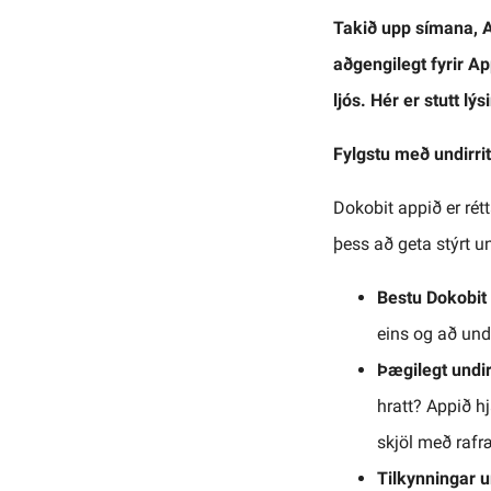
Takið upp símana, A
aðgengilegt fyrir Ap
ljós. Hér er stutt lý
Fylgstu með undirri
Dokobit appið er rétt
þess að geta stýrt 
Bestu Dokobit 
eins og að undir
Þægilegt undir
hratt? Appið h
skjöl með rafr
Tilkynningar u