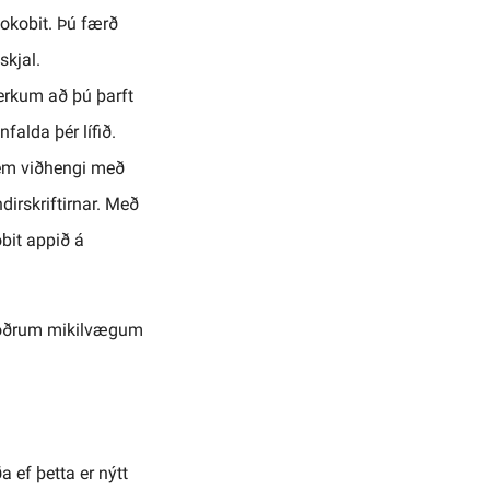
okobit. Þú færð
skjal.
erkum að þú þarft
falda þér lífið.
sem viðhengi með
dirskriftirnar. Með
obit appið á
að öðrum mikilvægum
 ef þetta er nýtt