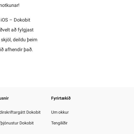
 notkunar!
g iOS – Dokobit
ðvelt að fylgjast
skjöl, deildu þeim
pið afhendir það.
usnir
Fyrirtækið
irskriftargátt Dokobit
Um okkur
fþjónustur Dokobit
Tengiliðir