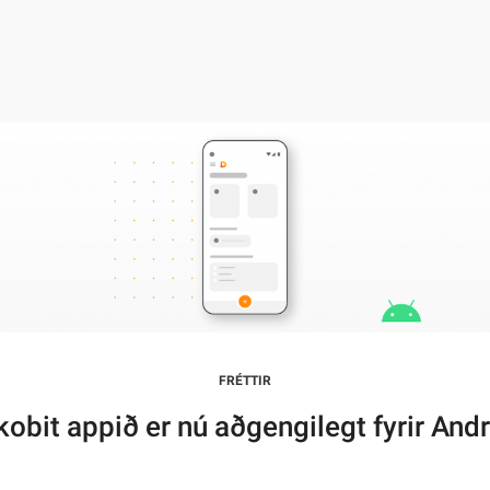
FRÉTTIR
obit appið er nú aðgengilegt fyrir And