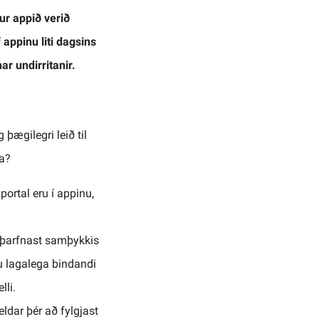
ur appið verið
 appinu liti dagsins
nar undirritanir.
 þægilegri leið til
na?
portal eru í appinu,
ð þarfnast samþykkis
u lagalega bindandi
lli.
ldar þér að fylgjast