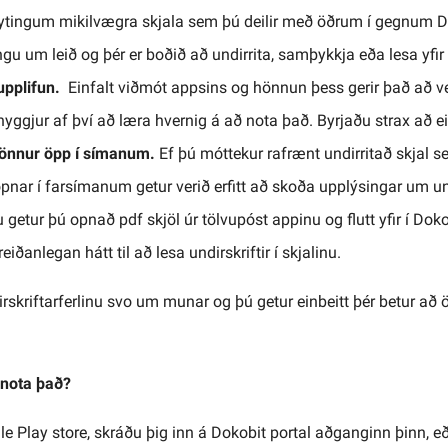
ytingum mikilvægra skjala sem þú deilir með öðrum í gegnum D
ngu um leið og þér er boðið að undirrita, samþykkja eða lesa yfir 
uupplifun.
Einfalt viðmót appsins og hönnun þess gerir það að v
yggjur af því að læra hvernig á að nota það. Byrjaðu strax að ein
 önnur öpp í símanum.
Ef þú móttekur rafrænt undirritað skjal 
opnar í farsímanum getur verið erfitt að skoða upplýsingar um un
getur þú opnað pdf skjöl úr tölvupóst appinu og flutt yfir í Dok
eiðanlegan hátt til að lesa undirskriftir í skjalinu.
irskriftarferlinu svo um munar og þú getur einbeitt þér betur 
 nota það?
e Play store, skráðu þig inn á Dokobit portal aðganginn þinn, eða