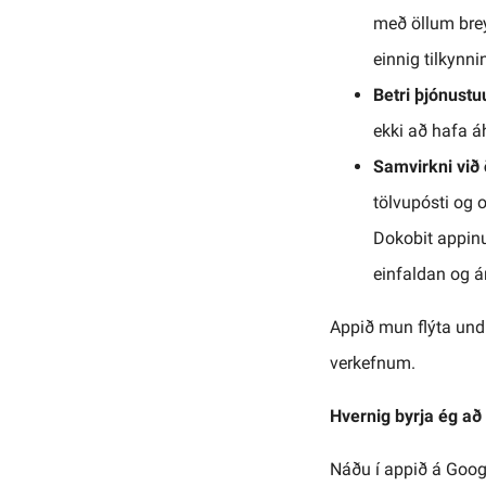
með öllum bre
einnig tilkynni
Betri þjónust
ekki að hafa áh
Samvirkni við
tölvupósti og 
Dokobit appinu 
einfaldan og ár
Appið mun flýta und
verkefnum.
Hvernig byrja ég að
Náðu í appið á Googl