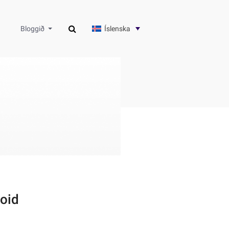
Íslenska
Bloggið
roid