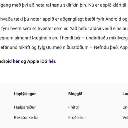
ðgang með því að nota rafrænu skilríkin þín. Nú er appið klárt til
i hvaða tæki þú notar, appið er aðgengilegt bæði fyrir Android o
fyrir hvern sem er, hvenær sem er. Það hefur aldrei verið eins au
egnum símann! Þægindin eru í hendi þér – undirritaðu mikilvæg 
eftir undirskrift og fylgstu með niðurstöðum – Nefndu það, Ap
Android
hér
og Apple iOS
hér
.
Upplýsingar
Bloggið
La
Hjálparsíður
Fréttir
Und
Rekstur kerfis
Fróðleikur
Ve