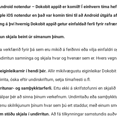
ndroid notendur – Dokobit appið er komið! Í einhvern tíma hef
ple iOS notendur en það var komin tími til að Android útgáfa af
sing á því hvernig Dokobit appið getur einfaldað ferli fyrir rafræ
tun skjala beint úr símanum þínum.
a verkfærið fyrir þá sem eru mikið á ferðinni eða vilja einfaldri og
undirritun samninga og skjala hvar og hvenær sem er. Hvers veg
eiginleikarnir í hendi þér.
Allir mikilvægustu eiginleikar Dokobit 
rita, óska eftir undirskriftum, setja tímafresti o.fl.
ritunar- og samþykktarferli.
Ertu ekki á skrifstofunni en skjali
jálpar þér að sinna þínum verkefnum. Undirritaðu eða samþykkt
ænu skilríkjunum þínum hvar sem þú ert staddur, með einum sme
m stöðu skjala í undirritun.
Að fá tilkynningar samstundis auðve