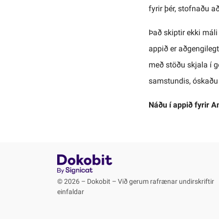
fyrir þér, stofnaðu a
Það skiptir ekki mál
appið er aðgengilegt 
með stöðu skjala í g
samstundis, óskaðu 
Náðu í appið fyrir 
© 2026 – Dokobit – Við gerum rafrænar undirskriftir
einfaldar