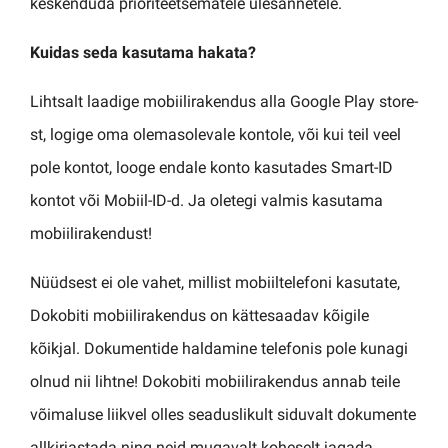
keskenduda prioriteetsematele ülesannetele.
Kuidas seda kasutama hakata?
Lihtsalt laadige mobiilirakendus alla Google Play store-
st, logige oma olemasolevale kontole, või kui teil veel
pole kontot, looge endale konto kasutades Smart-ID
kontot või Mobiil-ID-d. Ja oletegi valmis kasutama
mobiilirakendust!
Nüüdsest ei ole vahet, millist mobiiltelefoni kasutate,
Dokobiti mobiilirakendus on kättesaadav kõigile
kõikjal. Dokumentide haldamine telefonis pole kunagi
olnud nii lihtne! Dokobiti mobiilirakendus annab teile
võimaluse liikvel olles seaduslikult siduvalt dokumente
allkirjastada ning neid mugavalt koheselt jagada,