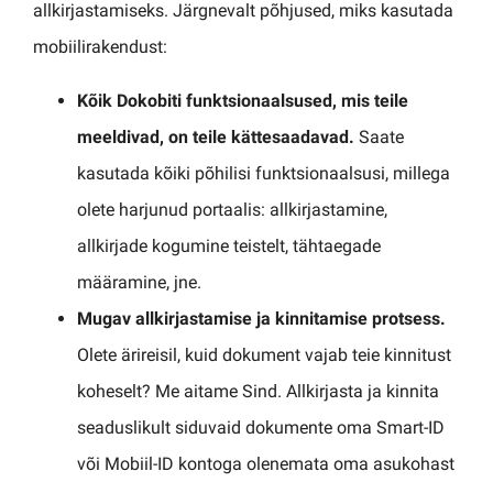
allkirjastamiseks. Järgnevalt põhjused, miks kasutada
mobiilirakendust:
Kõik Dokobiti funktsionaalsused, mis teile
meeldivad, on teile kättesaadavad.
Saate
kasutada kõiki põhilisi funktsionaalsusi, millega
olete harjunud portaalis: allkirjastamine,
allkirjade kogumine teistelt, tähtaegade
määramine, jne.
Mugav allkirjastamise ja kinnitamise protsess.
Olete ärireisil, kuid dokument vajab teie kinnitust
koheselt? Me aitame Sind. Allkirjasta ja kinnita
seaduslikult siduvaid dokumente oma Smart-ID
või Mobiil-ID kontoga olenemata oma asukohast