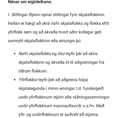
Nánar um eiginleikana:
I.
Stillingar flipinn
opnar stillingar fyrir skjalaflokkinn.
Þaðan er hægt að skrá nafn skjalaflokks og flokka eftir
yfirflokk sem og að ákveða hvort aðrir kollegar geti
samnýtt skjalaflokkinn eða einungis þú.
Nafn skjalaflokks
og
litur
leyfir þér að skíra
skjalaflokkinn og ákveða lit til aðgreiningar frá
öðrum flokkum.
Yfirflokkur
leyfir þér að aðgreina hópa
skjalategunda í minni einingar, t.d. fundargerð
undir yfirflokknum stjórn eða ráðningasamningur
undir yfirflokknum mannauðssvið, o.s.frv. Með
yfir- og undirflokknum er auðvelt að stjórna