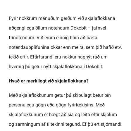
Fyrir nokkrum mánuðum gerðum við skjalaflokkana
aðgengilega öllum notendum Dokobit – jafnvel
frínotendum. Við erum einnig búin að bæta
notendaupplifunina okkar enn meira, sem þið hafið etv.
tekið eftir. Eftirfarandi eru nokkur hagnýt ráð um
hvernig þú getur nýtt skjalaflokkana í Dokobit.
Hvað er merkilegt við skjalaflokkana?
Með skjalaflokkunum getur þú skipulagt betur þín
persónulegu gögn eða gögn fyrirtækisins. Með
skjalaflokkunum er hægt að sía og leita eftir skjölum
og samningum af tiltekinni tegund. Ef þú ert stjórnandi