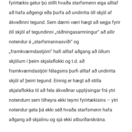
fyrirtækis getur þú stillt hvaða starfsmenn eiga alltaf
að hafa aðgengi eða þurfa að undirrita öll skjöl af
ákveðinni tegund. Sem dæmi væri hægt að segja fyrir
öll skjöl af tegundinni „ráðningasamningur“ að allir
notendur á „starfsmannasviði“ og
„framkvæmdastjórn“ hafi alltaf aðgang að öllum
skjölum í þeim skjalaflokki og t.d. að
framkvæmdastjóri félagsins þurfi alltaf að undirrita
skjöl af þeirri tegund. Einnig er hægt að stilla
skjalaflokka til að fela ákveðnar upplýsingar frá ytri
notendum sem tilheyra ekki teymi fyrirtækisins – ytri
notendur geta þá ekki séð hvaða starfsmenn hafa
aðgang að skjalinu og sjá ekki atburðarskrána.