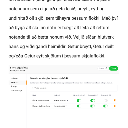
notendum sem eiga að geta lesið, breytt, eytt og
undirritað öll skjöl sem tilheyra þessum flokki. Með því
að byrja að slá inn nafn er hægt að leita að réttum
notanda til að bæta honum við. Veljið síðan hlutverk
hans og viðeigandi heimildir: Getur breytt, Getur deilt
og/eða Getur eytt skjölum í þessum skjalaflokki.