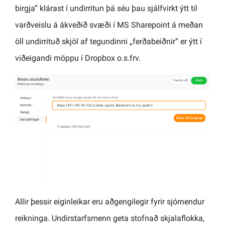
birgja“ klárast í undirritun þá séu þau sjálfvirkt ýtt til
varðveislu á ákveðið svæði í MS Sharepoint á meðan
öll undirrituð skjöl af tegundinni „ferðabeiðnir“ er ýtt í
viðeigandi möppu í Dropbox o.s.frv.
Allir þessir eiginleikar eru aðgengilegir fyrir sjórnendur
reikninga. Undirstarfsmenn geta stofnað skjalaflokka,