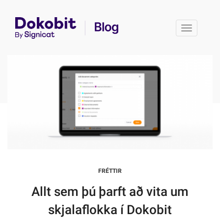
Toggle 
FRÉTTIR
Allt sem þú þarft að vita um
skjalaflokka í Dokobit