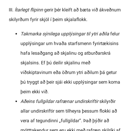
III.
Ítarlegt flipinn
gerir þér kleift að bæta við ákveðnum
skilyrðum fyrir skjöl í þeim skjalaflokk.
Takmarka sýnilega upplýsingar til ytri aðila
felur
upplýsingar um hvaða starfsmenn fyrirtækisins
hafa lesaðgang að skjalinu og atburðarskrá
skjalsins. Ef þú deilir skjalinu með
viðskiptavinum eða öðrum ytri aðilum þá getur
þú tryggt að þeir sjái ekki upplýsingar sem koma
þeim ekki við.
Aðeins fullgildar rafrænar undirskriftir
skilyrðir
allar undirskriftir sem tilheyra þessum flokki að
vera af tegundinni „fullgildar“. Það þýðir að
mótttakendur sem eru ekki með rafræn skilríki af