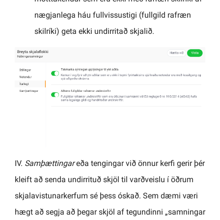
nægjanlega háu fullvissustigi (fullgild rafræn
skilríki) geta ekki undirritað skjalið.
IV.
Samþættingar
eða tengingar við önnur kerfi gerir þér
kleift að senda undirrituð skjöl til varðveislu í öðrum
skjalavistunarkerfum sé þess óskað. Sem dæmi væri
hægt að segja að þegar skjöl af tegundinni „samningar