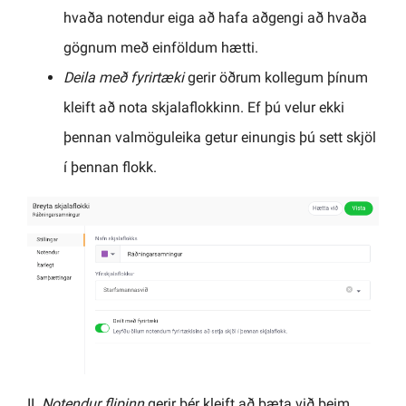
hvaða notendur eiga að hafa aðgengi að hvaða
gögnum með einföldum hætti.
Deila með fyrirtæki
gerir öðrum kollegum þínum
kleift að nota skjalaflokkinn. Ef þú velur ekki
þennan valmöguleika getur einungis þú sett skjöl
í þennan flokk.
II.
Notendur flipinn
gerir þér kleift að bæta við þeim