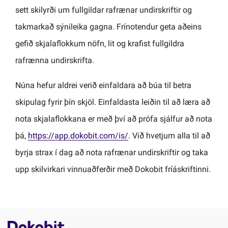
sett skilyrði um fullgildar rafrænar undirskriftir og
takmarkað sýnileika gagna. Frínotendur geta aðeins
gefið skjalaflokkum nöfn, lit og krafist fullgildra
rafrænna undirskrifta.
Núna hefur aldrei verið einfaldara að búa til betra
skipulag fyrir þín skjöl. Einfaldasta leiðin til að læra að
nota skjalaflokkana er með því að prófa sjálfur að nota
þá,
https://app.dokobit.com/is/
. Við hvetjum alla til að
byrja strax í dag að nota rafrænar undirskriftir og taka
upp skilvirkari vinnuaðferðir með Dokobit fríáskriftinni.