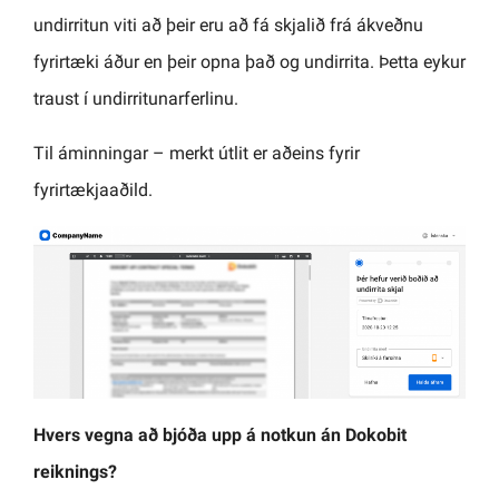
undirritun viti að þeir eru að fá skjalið frá ákveðnu
fyrirtæki áður en þeir opna það og undirrita. Þetta eykur
traust í undirritunarferlinu.
Til áminningar – merkt útlit er aðeins fyrir
fyrirtækjaaðild.
Hvers vegna að bjóða upp á notkun án Dokobit
reiknings?