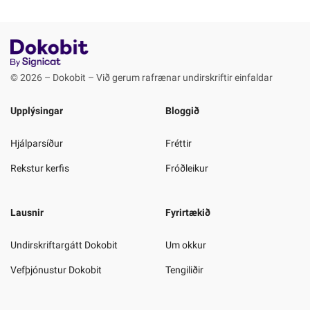
© 2026 – Dokobit – Við gerum rafrænar undirskriftir einfaldar
Upplýsingar
Bloggið
Hjálparsíður
Fréttir
Rekstur kerfis
Fróðleikur
Lausnir
Fyrirtækið
Undirskriftargátt Dokobit
Um okkur
Vefþjónustur Dokobit
Tengiliðir