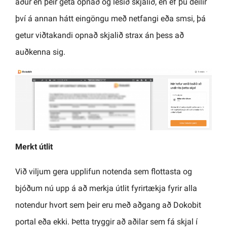
áður en þeir geta opnað og lesið skjalið, en ef þú deilir
því á annan hátt eingöngu með netfangi eða smsi, þá
getur viðtakandi opnað skjalið strax án þess að
auðkenna sig.
Merkt útlit
Við viljum gera upplifun notenda sem flottasta og
bjóðum nú upp á að merkja útlit fyrirtækja fyrir alla
notendur hvort sem þeir eru með aðgang að Dokobit
portal eða ekki. Þetta tryggir að aðilar sem fá skjal í