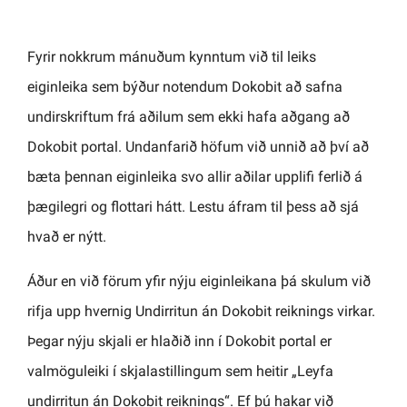
Fyrir nokkrum mánuðum kynntum við til leiks
eiginleika sem býður notendum Dokobit að safna
undirskriftum frá aðilum sem ekki hafa aðgang að
Dokobit portal. Undanfarið höfum við unnið að því að
bæta þennan eiginleika svo allir aðilar upplifi ferlið á
þægilegri og flottari hátt. Lestu áfram til þess að sjá
hvað er nýtt.
Áður en við förum yfir nýju eiginleikana þá skulum við
rifja upp hvernig Undirritun án Dokobit reiknings virkar.
Þegar nýju skjali er hlaðið inn í Dokobit portal er
valmöguleiki í skjalastillingum sem heitir „Leyfa
undirritun án Dokobit reiknings“. Ef þú hakar við