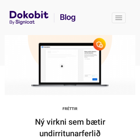
Toggle 
FRÉTTIR
Ný virkni sem bætir
undirritunarferlið