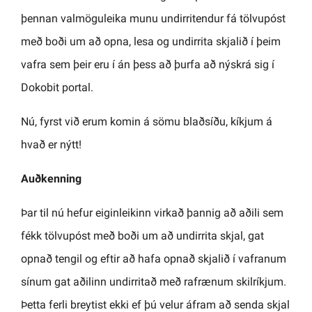
þennan valmöguleika munu undirritendur fá tölvupóst
með boði um að opna, lesa og undirrita skjalið í þeim
vafra sem þeir eru í án þess að þurfa að nýskrá sig í
Dokobit portal.
Nú, fyrst við erum komin á sömu blaðsíðu, kíkjum á
hvað er nýtt!
Auðkenning
Þar til nú hefur eiginleikinn virkað þannig að aðili sem
fékk tölvupóst með boði um að undirrita skjal, gat
opnað tengil og eftir að hafa opnað skjalið í vafranum
sínum gat aðilinn undirritað með rafrænum skilríkjum.
Þetta ferli breytist ekki ef þú velur áfram að senda skjal