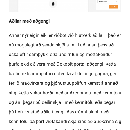
Aðilar með aðgengi
Annar nýr eiginleiki er viðbót við hlutverk aðila – það er
nú mögulegt að senda skjöl á milli aðila án þess að
óska eftir samþykki eða undirritun og móttakendur
þurfa ekki að vera með Dokobit portal aðgengi. Þetta
bætir heildar upplifun notenda af deilingu gagna, gerir
ferlið hraðvirkara og þjónustuupplifun kemst á annað
stig! Þetta virkar bæði með auðkenningu með kennitölu
og án: þegar þú deilir skjali með kennitölu eða þegar
þú hefur vistað aðila í tengiliðaskránni þinni með
kennitölu, þá þarf viðtakandi skjalsins að auðkenna sig