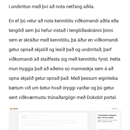
í undirritun með því að nota netfang aðila.
En ef þú velur að nota kennitölu viðkomandi aðila eða
tengilið sem þú hefur vistað í tengiliðaskránni þinni
sem er skráður með kennitölu, þá áður en viðkomandi
getur opnað skjalið og lesið það og undirritað, þarf
viðkomandi að staðfesta sig með kennitölu fyrst. Þetta
mun tryggja það að aðeins sú manneskja sem á að
opna skjalið getur opnað það. Með þessum eiginleika
bætum við um betur hvað öryggi varðar og þú getur
sent viðkvæmustu trúnaðargögn með Dokobit portal.