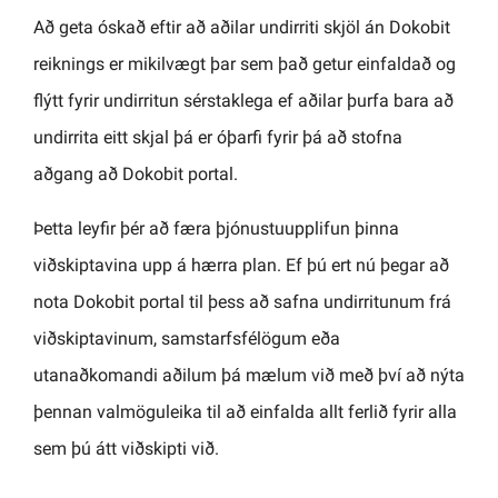
Að geta óskað eftir að aðilar undirriti skjöl án Dokobit
reiknings er mikilvægt þar sem það getur einfaldað og
flýtt fyrir undirritun sérstaklega ef aðilar þurfa bara að
undirrita eitt skjal þá er óþarfi fyrir þá að stofna
aðgang að Dokobit portal.
Þetta leyfir þér að færa þjónustuupplifun þinna
viðskiptavina upp á hærra plan. Ef þú ert nú þegar að
nota Dokobit portal til þess að safna undirritunum frá
viðskiptavinum, samstarfsfélögum eða
utanaðkomandi aðilum þá mælum við með því að nýta
þennan valmöguleika til að einfalda allt ferlið fyrir alla
sem þú átt viðskipti við.