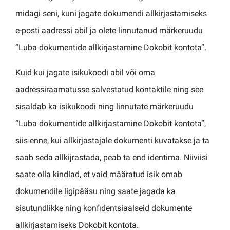
midagi seni, kuni jagate dokumendi allkirjastamiseks
e-posti aadressi abil ja olete linnutanud märkeruudu
“Luba dokumentide allkirjastamine Dokobit kontota”.
Kuid kui jagate isikukoodi abil või oma
aadressiraamatusse salvestatud kontaktile ning see
sisaldab ka isikukoodi ning linnutate märkeruudu
“Luba dokumentide allkirjastamine Dokobit kontota”,
siis enne, kui allkirjastajale dokumenti kuvatakse ja ta
saab seda allkijrastada, peab ta end identima. Niiviisi
saate olla kindlad, et vaid määratud isik omab
dokumendile ligipääsu ning saate jagada ka
sisutundlikke ning konfidentsiaalseid dokumente
allkirjastamiseks Dokobit kontota.