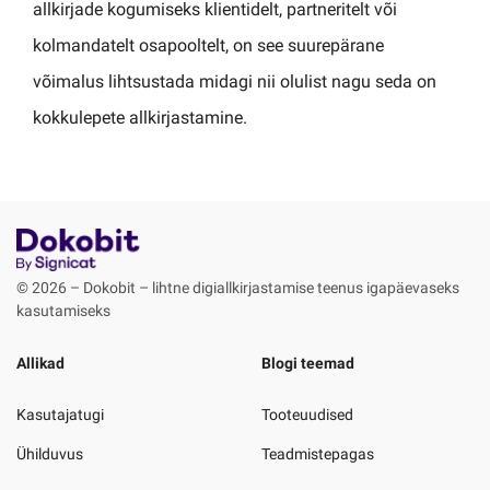
allkirjade kogumiseks klientidelt, partneritelt või
kolmandatelt osapooltelt, on see suurepärane
võimalus lihtsustada midagi nii olulist nagu seda on
kokkulepete allkirjastamine.
© 2026 – Dokobit – lihtne digiallkirjastamise teenus igapäevaseks
kasutamiseks
Allikad
Blogi teemad
Kasutajatugi
Tooteuudised
Ühilduvus
Teadmistepagas