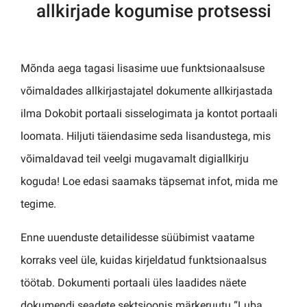
allkirjade kogumise protsessi
Mõnda aega tagasi lisasime uue funktsionaalsuse
võimaldades allkirjastajatel dokumente allkirjastada
ilma Dokobit portaali sisselogimata ja kontot portaali
loomata. Hiljuti täiendasime seda lisandustega, mis
võimaldavad teil veelgi mugavamalt digiallkirju
koguda! Loe edasi saamaks täpsemat infot, mida me
tegime.
Enne uuenduste detailidesse süübimist vaatame
korraks veel üle, kuidas kirjeldatud funktsionaalsus
töötab. Dokumenti portaali üles laadides näete
dokumendi seadete sektsioonis märkeruutu “Luba