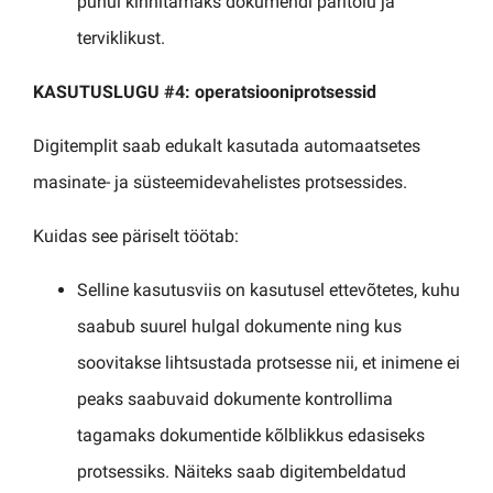
puhul kinnitamaks dokumendi päritolu ja
terviklikust.
KASUTUSLUGU #4: operatsiooniprotsessid
Digitemplit saab edukalt kasutada automaatsetes
masinate- ja süsteemidevahelistes protsessides.
Kuidas see päriselt töötab:
Selline kasutusviis on kasutusel ettevõtetes, kuhu
saabub suurel hulgal dokumente ning kus
soovitakse lihtsustada protsesse nii, et inimene ei
peaks saabuvaid dokumente kontrollima
tagamaks dokumentide kõlblikkus edasiseks
protsessiks. Näiteks saab digitembeldatud