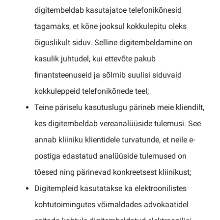
digitembeldab kasutajatoe telefonikõnesid
tagamaks, et kõne jooksul kokkulepitu oleks
õiguslikult siduv. Selline digitembeldamine on
kasulik juhtudel, kui ettevõte pakub
finantsteenuseid ja sõlmib suulisi siduvaid
kokkuleppeid telefonikõnede teel;
Teine päriselu kasutuslugu pärineb meie kliendilt,
kes digitembeldab vereanalüüside tulemusi. See
annab kliiniku klientidele turvatunde, et neile e-
postiga edastatud analüüside tulemused on
tõesed ning pärinevad konkreetsest kliinikust;
Digitempleid kasutatakse ka elektroonilistes
kohtutoimingutes võimaldades advokaatidel