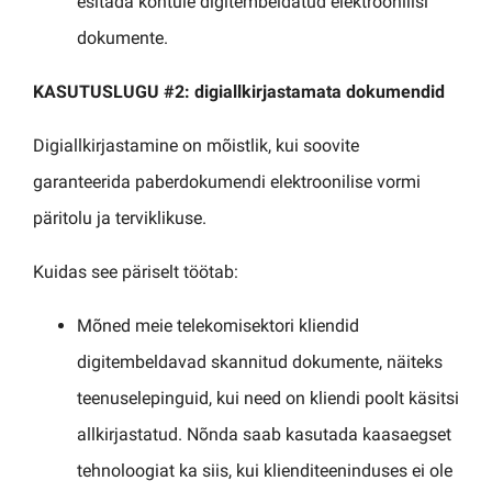
esitada kohtule digitembeldatud elektroonilisi
dokumente.
KASUTUSLUGU #2: digiallkirjastamata dokumendid
Digiallkirjastamine on mõistlik, kui soovite
garanteerida paberdokumendi elektroonilise vormi
päritolu ja terviklikuse.
Kuidas see päriselt töötab:
Mõned meie telekomisektori kliendid
digitembeldavad skannitud dokumente, näiteks
teenuselepinguid, kui need on kliendi poolt käsitsi
allkirjastatud. Nõnda saab kasutada kaasaegset
tehnoloogiat ka siis, kui klienditeeninduses ei ole