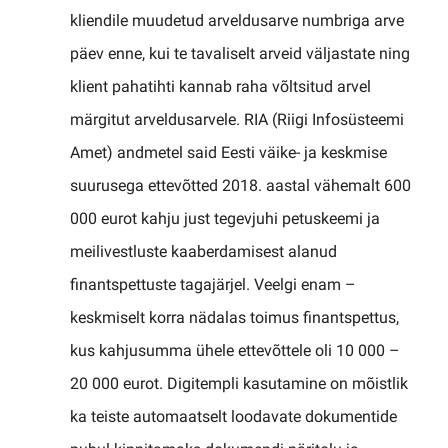
kliendile muudetud arveldusarve numbriga arve
päev enne, kui te tavaliselt arveid väljastate ning
klient pahatihti kannab raha võltsitud arvel
märgitut arveldusarvele. RIA (Riigi Infosüsteemi
Amet) andmetel said Eesti väike- ja keskmise
suurusega ettevõtted 2018. aastal vähemalt 600
000 eurot kahju just tegevjuhi petuskeemi ja
meilivestluste kaaberdamisest alanud
finantspettuste tagajärjel. Veelgi enam –
keskmiselt korra nädalas toimus finantspettus,
kus kahjusumma ühele ettevõttele oli 10 000 –
20 000 eurot. Digitempli kasutamine on mõistlik
ka teiste automaatselt loodavate dokumentide