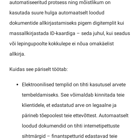
automatiseeritud protsess ning mõistlikum on
kasutada suure hulga automaatselt loodud
dokumentide allkirjastamiseks pigem digitemplit kui
massallkirjastada ID-kaardiga – seda juhul, kui seadus
või lepingupoolte kokkulepe ei nõua omakäelist
allkirja.
Kuidas see päriselt töötab:
Elektroonilised templid on tihti kasutusel arvete
tembeldamiseks. See võimaldab kinnitada teie
klientidele, et edastatud arve on legaalne ja
pärineb tõepoolest teie ettevõttest. Automaatselt
loodud dokumendid on tihti internetipettuste
sihtmärgid – finantspetturid edastavad teie