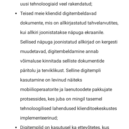
uusi tehnoloogiaid veel rakendatud;
Teised meie kliendid digitembeldavad
dokumente, mis on allkirjastatud tahvelarvutites,
kui allkiri joonistatakse näpuga ekraanile.
Sellised näpuga joonistatud allkirjad on kergesti
muudetavad, digitembeldamine annab
võimaluse kinnitada selliste dokumentide
päritolu ja terviklikust. Selline digitempli
kasutamine on levinud näiteks
mobiilioperaatorite ja laenutoodete pakkujate
protsessides, kes juba on mingil tasemel
tehnoloogilised lahendused klienditoekeskustes
implementeerinud;
Digitemplid on kasutusel ka ettevõtetes, kus