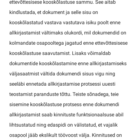
ettevõttesisese kooskõlastuse sammu. See aitab
kindlustada, et dokument ja selle sisu on
kooskõlastatud vastava vastutava isiku poolt enne
allkirjastamist vältimaks olukordi, mil dokumendid on
kolmandate osapooltega jagatud enne ettevõttesisese
kooskõlastuse saavutamist. Lisaks võimaldab
dokumentide kooskõlastamine enne allkirjastamiseks
väljasaatmist vältida dokumendi sisus vigu ning
seeläbi ennetada allkirjastamise protsessi uuesti
teostamist paranduste tõttu. Teiste sõnadega, teie
sisemine kooskõlastuse protsess enne dokumendi
allkirjastamist saab kinnituste funktsionaalsuse abil
lihtsustatud ning edaspidi on välistatud, et vajalik
osapool jääb ekslikult töövoost välja. Kinnitused on