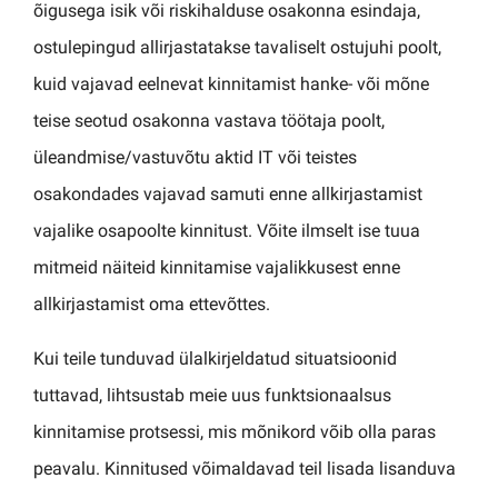
õigusega isik või riskihalduse osakonna esindaja,
ostulepingud allirjastatakse tavaliselt ostujuhi poolt,
kuid vajavad eelnevat kinnitamist hanke- või mõne
teise seotud osakonna vastava töötaja poolt,
üleandmise/vastuvõtu aktid IT või teistes
osakondades vajavad samuti enne allkirjastamist
vajalike osapoolte kinnitust. Võite ilmselt ise tuua
mitmeid näiteid kinnitamise vajalikkusest enne
allkirjastamist oma ettevõttes.
Kui teile tunduvad ülalkirjeldatud situatsioonid
tuttavad, lihtsustab meie uus funktsionaalsus
kinnitamise protsessi, mis mõnikord võib olla paras
peavalu. Kinnitused võimaldavad teil lisada lisanduva