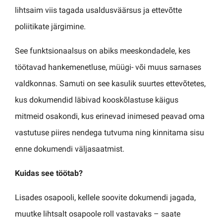
lihtsaim viis tagada usaldusväärsus ja ettevõtte
poliitikate järgimine.
See funktsionaalsus on abiks meeskondadele, kes
töötavad hankemenetluse, müügi- või muus sarnases
valdkonnas. Samuti on see kasulik suurtes ettevõtetes,
kus dokumendid läbivad kooskõlastuse käigus
mitmeid osakondi, kus erinevad inimesed peavad oma
vastutuse piires nendega tutvuma ning kinnitama sisu
enne dokumendi väljasaatmist.
Kuidas see töötab?
Lisades osapooli, kellele soovite dokumendi jagada,
muutke lihtsalt osapoole roll vastavaks – saate