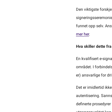
Den viktigste forskj
signeringsseremonien
funnet opp selv. Ansv
mer her
.
Hva skiller dette fra
En kvalifisert e-sig
området. I forbindels
er) ansvarlige for dri
Det er imidlertid ik
autentisering. Sanns
definerte prosedyrer 