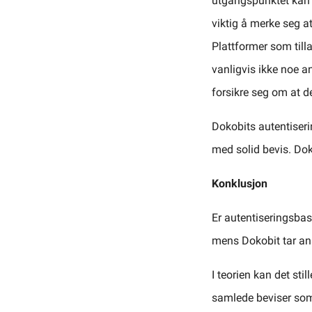
utgangspunktet kan en
viktig å merke seg at
Plattformer som tilla
vanligvis ikke noe a
forsikre seg om at d
Dokobits autentiseri
med solid bevis. Doko
Konklusjon
Er autentiseringsbase
mens Dokobit tar ans
I teorien kan det sti
samlede beviser som 