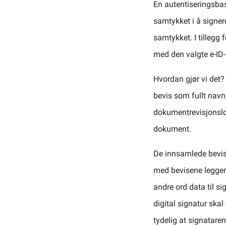
En autentiseringsbas
samtykket i å signer
samtykket. I tillegg
med den valgte e-ID-
Hvordan gjør vi det?
bevis som fullt navn,
dokumentrevisjonslog
dokument.
De innsamlede bevise
med bevisene legger 
andre ord data til si
digital signatur ska
tydelig at signataren