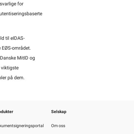
svarlige for
autentiseringsbaserte
d til eIDAS-
le EØS-området.
. Danske MitID og
 viktigste
oler på dem.
odukter
Selskap
kumentsigneringsportal
Om oss