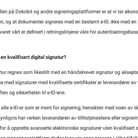
ellen på Dokobit og andre signeringsplattformer er at vi tar økon
, og at dokumenter signeres med en bestemt e-ID, ikke med en s
aret vårt er definert i retningslinjene våre for autentiseringsbas
 en kvalifisert digital signatur?
natur regnes som likestilt med en håndskrevet signatur og aksepte
e med signaturer med kvalifiserte sertifikater er leverandører av t
ften og sikkerheten til e-ID-ene.
ke alle e-ID-er som er ment for signering; hensikten med noen av 
ynligvis har verken leverandøren av tillitstjenestene eller signer
for å opprette avanserte elektroniske signaturer uten kvalifisert ser