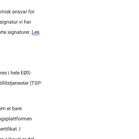
omisk ansvar for
ignatur vi har
erte signaturer.
Les
res i hele EØS-
illitstjenester (TSP-
dem er bare
ingsplattformen
tifikat. I