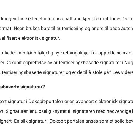
ningen fastsetter et internasjonalt anerkjent format for e-ID-er 
format. Noen brukes bare til autentisering og andre til både auten
alifisert elektronisk signatur.
rkeder medfører følgelig nye retningslinjer for opprettelse av si
later Dokobit opprettelse av autentiseringsbaserte signaturer i No
tentiseringsbaserte signaturer, og er de til å stole på? Les videre
gsbaserte signaturer?
ert signatur i Dokobit-portalen er en avansert elektronisk signa
n. Signaturen er uløselig knyttet til signataren med nødvendige 
ert. En slik signatur i Dokobit-portalen anses som et solid bevis