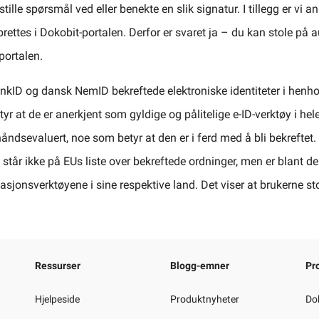
tille spørsmål ved eller benekte en slik signatur. I tillegg er vi an
ettes i Dokobit-portalen. Derfor er svaret ja – du kan stole på 
portalen.
BankID og dansk NemID bekreftede elektroniske identiteter i henhol
tyr at de er anerkjent som gyldige og pålitelige e-ID-verktøy i he
åndsevaluert, noe som betyr at den er i ferd med å bli bekreftet
står ikke på EUs liste over bekreftede ordninger, men er blant de
kasjonsverktøyene i sine respektive land. Det viser at brukerne st
Ressurser
Blogg-emner
Pr
Hjelpeside
Produktnyheter
Do