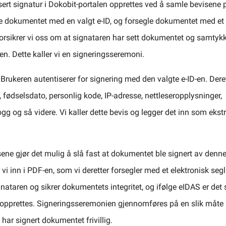
ert signatur i Dokobit-portalen opprettes ved å samle bevisene 
e dokumentet med en valgt e-ID, og forsegle dokumentet med et e
 forsikrer vi oss om at signataren har sett dokumentet og samtykke
en. Dette kaller vi en signeringsseremoni.
 Brukeren autentiserer for signering med den valgte e-ID-en. Deret
 fødselsdato, personlig kode, IP-adresse, nettleseropplysninger,
g og så videre. Vi kaller dette bevis og legger det inn som ekst
ne gjør det mulig å slå fast at dokumentet ble signert av denne
vi inn i PDF-en, som vi deretter forsegler med et elektronisk segl
gnataren og sikrer dokumentets integritet, og ifølge eIDAS er det 
l opprettes. Signeringsseremonien gjennomføres på en slik måte at 
 har signert dokumentet frivillig.