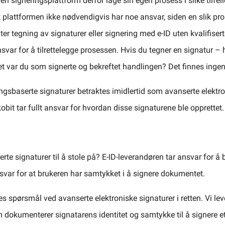
 signeringsplattform derfor lage sin egen prosess i slike tilfelle
 plattformen ikke nødvendigvis har noe ansvar, siden en slik pros
ter tegning av signaturer eller signering med e-ID uten kvalifiserte
nsvar for å tilrettelegge prosessen. Hvis du tegner en signatur 
et var du som signerte og bekreftet handlingen? Det finnes ingen
ngsbaserte signaturer betraktes imidlertid som avanserte elektro
bit tar fullt ansvar for hvordan disse signaturene ble opprettet.
rte signaturer til å stole på? E-ID-leverandøren tar ansvar for å b
var for at brukeren har samtykket i å signere dokumentet.
lles spørsmål ved avanserte elektroniske signaturer i retten. Vi lev
dokumenterer signatarens identitet og samtykke til å signere e