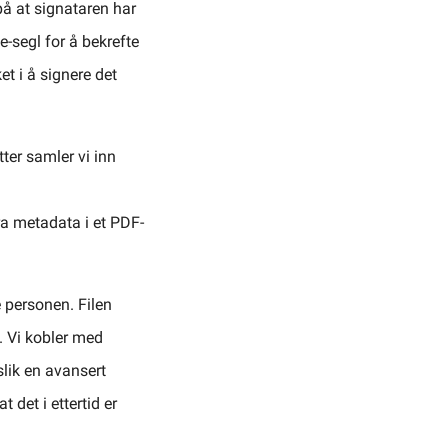
på at signataren har
-segl for å bekrefte
t i å signere det
ter samler vi inn
ra metadata i et PDF-
 personen. Filen
. Vi kobler med
slik en avansert
det i ettertid er