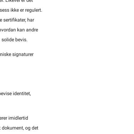
r. Likevel er det
ess ikke er regulert.
 sertifikater, har
– hvordan kan andre
 solide bevis.
niske signaturer
evise identitet,
erer imidlertid
t dokument, og det