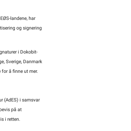
i EØS-landene, har
tisering og signering
gnaturer i Dokobit-
rge, Sverige, Danmark
 for å finne ut mer.
tur (AdES) i samsvar
bevis på at
 i retten.