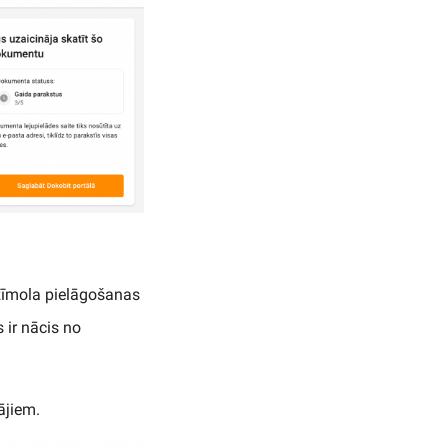
 zīmola pielāgošanas
 ir nācis no
ājiem.