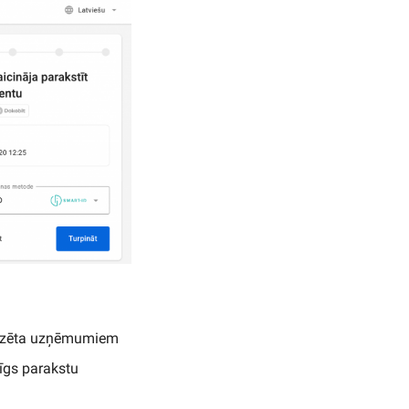
redzēta uzņēmumiem
rīgs parakstu