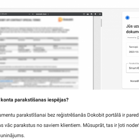
 konta parakstīšanas iespējas?
umentu parakstīšanai bez reģistrēšanās Dokobit portālā ir pa
s vāc parakstus no saviem klientiem. Mūsuprāt, tas ir ļoti node
auninājums.