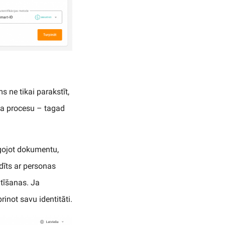
s ne tikai parakstīt,
ma procesu – tagad
īgojot dokumentu,
dīts ar personas
tīšanas. Ja
not savu identitāti.