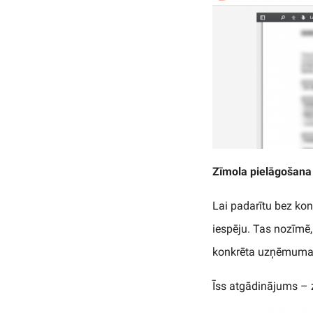
Zīmola pielāgošana
Lai padarītu bez kon
iespēju. Tas nozīmē,
konkrēta uzņēmuma, t
Īss atgādinājums – 