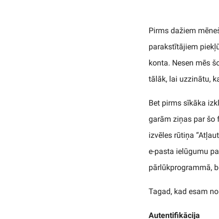
Pirms dažiem mēneši
parakstītājiem piekļ
konta. Nesen mēs šo 
tālāk, lai uzzinātu, 
Bet pirms sīkāka izk
garām ziņas par šo f
izvēles rūtiņa “Atļa
e-pasta ielūgumu pa
pārlūkprogrammā, be
Tagad, kad esam noska
Autentifikācija