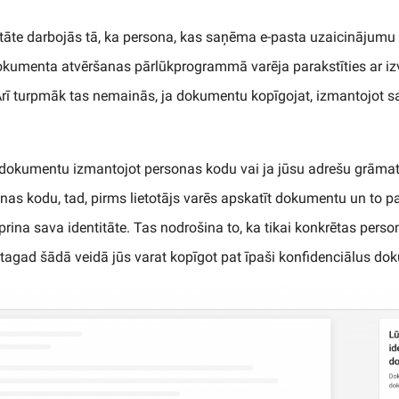
tāte darbojās tā, ka persona, kas saņēma e-pasta uzaicinājumu p
dokumenta atvēršanas pārlūkprogrammā varēja parakstīties ar izv
. Arī turpmāk tas nemainās, ja dokumentu kopīgojat, izmantojot 
at dokumentu izmantojot personas kodu vai ja jūsu adrešu grāma
nas kodu, tad, pirms lietotājs varēs apskatīt dokumentu un to par
prina sava identitāte. Tas nodrošina to, ka tikai konkrētas perso
agad šādā veidā jūs varat kopīgot pat īpaši konfidenciālus do