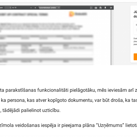
ta parakstīšanas funkcionalitāti pielāgotāku, mēs ieviesām arī
 ka persona, kas atver kopīgoto dokumentu, var būt droša, ka tas
ādējādi palielinot uzticību.
zīmola veidošanas iespēja ir pieejama plāna “Uzņēmums” lietot