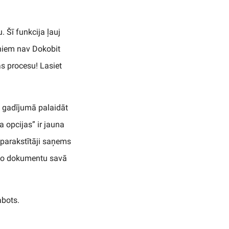
 Šī funkcija ļauj
iņiem nav Dokobit
s procesu! Lasiet
nu gadījumā palaidāt
 opcijas” ir jauna
 parakstītāji saņems
 šo dokumentu savā
abots.