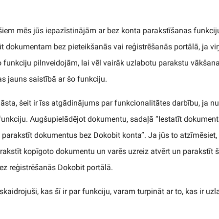
em mēs jūs iepazīstinājām ar bez konta parakstīšanas funkciju.
ūt dokumentam bez pieteikšanās vai reģistrēšanās portālā, ja v
funkciju pilnveidojām, lai vēl vairāk uzlabotu parakstu vākšana
kas jauns saistībā ar šo funkciju.
lāsta, šeit ir īss atgādinājums par funkcionalitātes darbību, ja 
unkciju. Augšupielādējot dokumentu, sadaļā “Iestatīt dokumenta
ut parakstīt dokumentus bez Dokobit konta”. Ja jūs to atzīmēsiet,
rakstīt kopīgoto dokumentu un varēs uzreiz atvērt un parakstīt
z reģistrēšanās Dokobit portālā.
idrojuši, kas šī ir par funkciju, varam turpināt ar to, kas ir uzl