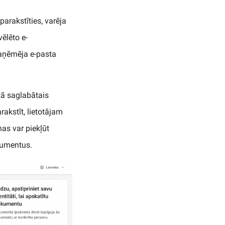
arakstīties, varēja
ēlēto e-
saņēmēja e-pasta
tā saglabātais
akstīt, lietotājam
nas var piekļūt
kumentus.