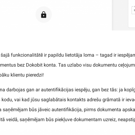
 šajā funkcionalitātē ir papildu lietotāja loma – tagad ir iespējam
kumentus bez Dokobit konta. Tas uzlabo visu dokumentu ceļoju
abāku klientu pieredzi!
na darbojas gan ar autentifikācijas iespēju, gan bez tās: ja kop
kodu, vai kad jūsu saglabātais kontakts adrešu grāmatā ir ieva
 saņēmējam būs jāveic autentifikācija, pirms dokumenta apska
tā veidā, saņēmējam būs piekļuve dokumentam uzreiz, neapstipri