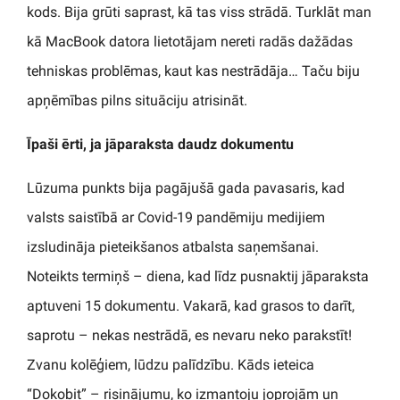
kods. Bija grūti saprast, kā tas viss strādā. Turklāt man
kā MacBook datora lietotājam nereti radās dažādas
tehniskas problēmas, kaut kas nestrādāja… Taču biju
apņēmības pilns situāciju atrisināt.
Īpaši ērti, ja jāparaksta daudz dokumentu
Lūzuma punkts bija pagājušā gada pavasaris, kad
valsts saistībā ar Covid-19 pandēmiju medijiem
izsludināja pieteikšanos atbalsta saņemšanai.
Noteikts termiņš – diena, kad līdz pusnaktij jāparaksta
aptuveni 15 dokumentu. Vakarā, kad grasos to darīt,
saprotu – nekas nestrādā, es nevaru neko parakstīt!
Zvanu kolēģiem, lūdzu palīdzību. Kāds ieteica
“Dokobit” – risinājumu, ko izmantoju joprojām un