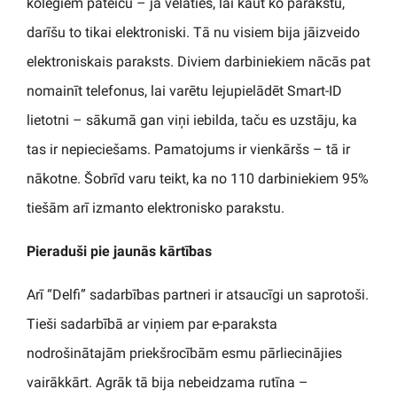
kolēģiem pateicu – ja vēlaties, lai kaut ko parakstu,
darīšu to tikai elektroniski. Tā nu visiem bija jāizveido
elektroniskais paraksts. Diviem darbiniekiem nācās pat
nomainīt telefonus, lai varētu lejupielādēt Smart-ID
lietotni – sākumā gan viņi iebilda, taču es uzstāju, ka
tas ir nepieciešams. Pamatojums ir vienkāršs – tā ir
nākotne. Šobrīd varu teikt, ka no 110 darbiniekiem 95%
tiešām arī izmanto elektronisko parakstu.
Pieraduši pie jaunās kārtības
Arī “Delfi” sadarbības partneri ir atsaucīgi un saprotoši.
Tieši sadarbībā ar viņiem par e-paraksta
nodrošinātajām priekšrocībām esmu pārliecinājies
vairākkārt. Agrāk tā bija nebeidzama rutīna –