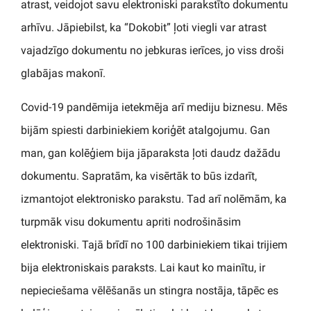
atrast, veidojot savu elektroniski parakstīto dokumentu
arhīvu. Jāpiebilst, ka “Dokobit” ļoti viegli var atrast
vajadzīgo dokumentu no jebkuras ierīces, jo viss droši
glabājas makonī.
Covid-19 pandēmija ietekmēja arī mediju biznesu. Mēs
bijām spiesti darbiniekiem koriģēt atalgojumu. Gan
man, gan kolēģiem bija jāparaksta ļoti daudz dažādu
dokumentu. Sapratām, ka visērtāk to būs izdarīt,
izmantojot elektronisko parakstu. Tad arī nolēmām, ka
turpmāk visu dokumentu apriti nodrošināsim
elektroniski. Tajā brīdī no 100 darbiniekiem tikai trijiem
bija elektroniskais paraksts. Lai kaut ko mainītu, ir
nepieciešama vēlēšanās un stingra nostāja, tāpēc es