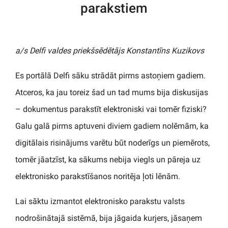
parakstiem
a/s Delfi valdes priekšsēdētājs Konstantīns Kuzikovs
Es portālā Delfi sāku strādāt pirms astoņiem gadiem.
Atceros, ka jau toreiz šad un tad mums bija diskusijas
– dokumentus parakstīt elektroniski vai tomēr fiziski?
Galu galā pirms aptuveni diviem gadiem nolēmām, ka
digitālais risinājums varētu būt noderīgs un piemērots,
tomēr jāatzīst, ka sākums nebija viegls un pāreja uz
elektronisko parakstīšanos noritēja ļoti lēnām.
Lai sāktu izmantot elektronisko parakstu valsts
nodrošinātajā sistēmā, bija jāgaida kurjers, jāsaņem