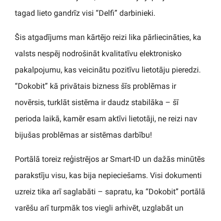
tagad lieto gandrīz visi “Delfi” darbinieki.
Šis atgadījums man kārtējo reizi lika pārliecināties, ka
valsts nespēj nodrošināt kvalitatīvu elektronisko
pakalpojumu, kas veicinātu pozitīvu lietotāju pieredzi.
“Dokobit” kā privātais bizness šīs problēmas ir
novērsis, turklāt sistēma ir daudz stabilāka – šī
perioda laikā, kamēr esam aktīvi lietotāji, ne reizi nav
bijušas problēmas ar sistēmas darbību!
Portālā toreiz reģistrējos ar Smart-ID un dažās minūtēs
parakstīju visu, kas bija nepieciešams. Visi dokumenti
uzreiz tika arī saglabāti – sapratu, ka “Dokobit” portālā
varēšu arī turpmāk tos viegli arhivēt, uzglabāt un