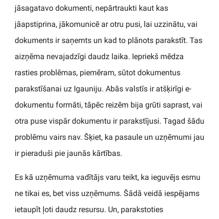
jāsagatavo dokumenti, nepārtraukti kaut kas
jāapstiprina, jākomunicē ar otru pusi, lai uzzinātu, vai
dokuments ir saņemts un kad to plānots parakstīt. Tas
aizņēma nevajadzīgi daudz laika. Iepriekš mēdza
rasties problēmas, piemēram, sūtot dokumentus
parakstīšanai uz Igauniju. Abās valstīs ir atšķirīgi e-
dokumentu formāti, tāpēc reizēm bija grūti saprast, vai
otra puse vispār dokumentu ir parakstījusi. Tagad šādu
problēmu vairs nav. Šķiet, ka pasaule un uzņēmumi jau
ir pieraduši pie jaunās kārtības.
Es kā uzņēmuma vadītājs varu teikt, ka ieguvējs esmu
ne tikai es, bet viss uzņēmums. Šādā veidā iespējams
ietaupīt ļoti daudz resursu. Un, parakstoties