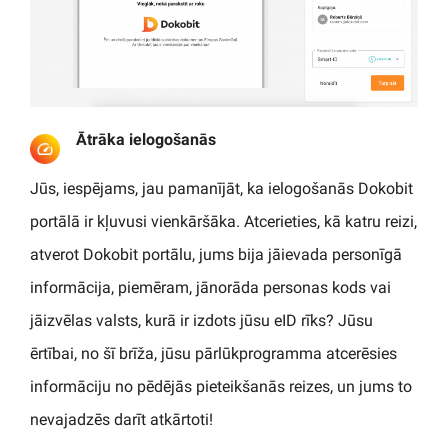
Ātrāka ielogošanās
Jūs, iespējams, jau pamanījāt, ka ielogošanās Dokobit
portālā ir kļuvusi vienkāršāka. Atcerieties, kā katru reizi,
atverot Dokobit portālu, jums bija jāievada personīgā
informācija, piemēram, jānorāda personas kods vai
jāizvēlas valsts, kurā ir izdots jūsu eID rīks? Jūsu
ērtībai, no šī brīža, jūsu pārlūkprogramma atcerēsies
informāciju no pēdējās pieteikšanās reizes, un jums to
nevajadzēs darīt atkārtoti!