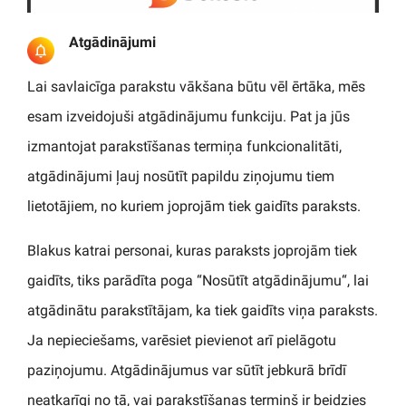
Atgādinājumi
Lai savlaicīga parakstu vākšana būtu vēl ērtāka, mēs
esam izveidojuši atgādinājumu funkciju. Pat ja jūs
izmantojat parakstīšanas termiņa funkcionalitāti,
atgādinājumi ļauj nosūtīt papildu ziņojumu tiem
lietotājiem, no kuriem joprojām tiek gaidīts paraksts.
Blakus katrai personai, kuras paraksts joprojām tiek
gaidīts, tiks parādīta poga “Nosūtīt atgādinājumu“, lai
atgādinātu parakstītājam, ka tiek gaidīts viņa paraksts.
Ja nepieciešams, varēsiet pievienot arī pielāgotu
paziņojumu. Atgādinājumus var sūtīt jebkurā brīdī
neatkarīgi no tā, vai parakstīšanas termiņš ir beidzies