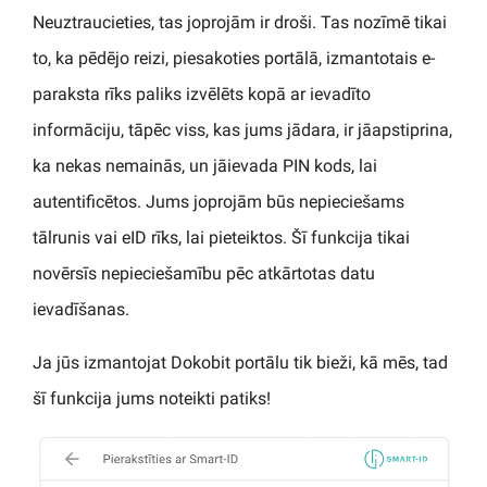
Neuztraucieties, tas joprojām ir droši. Tas nozīmē tikai
to, ka pēdējo reizi, piesakoties portālā, izmantotais e-
paraksta rīks paliks izvēlēts kopā ar ievadīto
informāciju, tāpēc viss, kas jums jādara, ir jāapstiprina,
ka nekas nemainās, un jāievada PIN kods, lai
autentificētos. Jums joprojām būs nepieciešams
tālrunis vai eID rīks, lai pieteiktos. Šī funkcija tikai
novērsīs nepieciešamību pēc atkārtotas datu
ievadīšanas.
Ja jūs izmantojat Dokobit portālu tik bieži, kā mēs, tad
šī funkcija jums noteikti patiks!