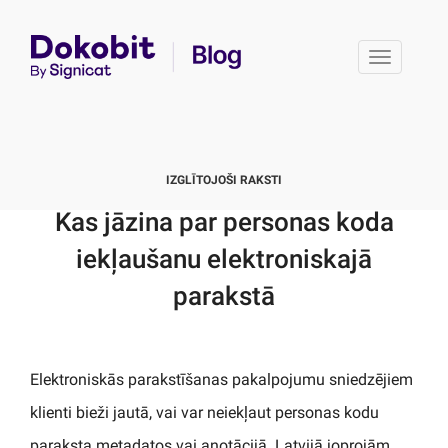
Toggle 
IZGLĪTOJOŠI RAKSTI
Kas jāzina par personas koda
iekļaušanu elektroniskajā
parakstā
Elektroniskās parakstīšanas pakalpojumu sniedzējiem
klienti bieži jautā, vai var neiekļaut personas kodu
paraksta metadatos vai anotācijā. Latvijā joprojām