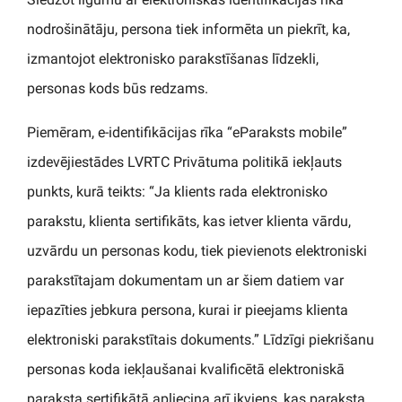
nodrošinātāju, persona tiek informēta un piekrīt, ka,
izmantojot elektronisko parakstīšanas līdzekli,
personas kods būs redzams.
Piemēram, e-identifikācijas rīka “eParaksts mobile”
izdevējiestādes LVRTC Privātuma politikā iekļauts
punkts, kurā teikts: “Ja klients rada elektronisko
parakstu, klienta sertifikāts, kas ietver klienta vārdu,
uzvārdu un personas kodu, tiek pievienots elektroniski
parakstītajam dokumentam un ar šiem datiem var
iepazīties jebkura persona, kurai ir pieejams klienta
elektroniski parakstītais dokuments.” Līdzīgi piekrišanu
personas koda iekļaušanai kvalificētā elektroniskā
paraksta sertifikātā apliecina arī ikviens, kas paraksta