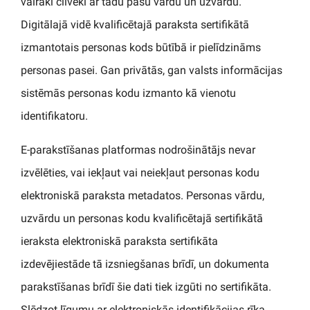
vairāki cilvēki ar tādu pašu vārdu un uzvārdu.
Digitālajā vidē kvalificētajā paraksta sertifikātā
izmantotais personas kods būtībā ir pielīdzināms
personas pasei. Gan privātās, gan valsts informācijas
sistēmās personas kodu izmanto kā vienotu
identifikatoru.
E-parakstīšanas platformas nodrošinātājs nevar
izvēlēties, vai iekļaut vai neiekļaut personas kodu
elektroniskā paraksta metadatos. Personas vārdu,
uzvārdu un personas kodu kvalificētajā sertifikātā
ieraksta elektroniskā paraksta sertifikāta
izdevējiestāde tā izsniegšanas brīdī, un dokumenta
parakstīšanas brīdī šie dati tiek izgūti no sertifikāta.
Slēdzot līgumu ar elektroniskās identifikācijas rīka