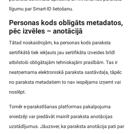
līgumu par Smart-ID lietošanu.
Personas kods obligāts metadatos,
pēc izvēles – anotācijā
Tātad noskaidrojām, ka personas kods paraksta
sertifikātā tiek iekļauts jau sertifikāta izveides brīdī
atbilstoši obligātajām tehniskajām prasībām. Tas ir
neatņemama elektroniskā paraksta sastāvdaļa, tāpēc
no paraksta metadatiem to nav iespējams izņemt vai
noslēpt.
Tomēr e-parakstīšanas platformas pakalpojuma
sniedzēji var piedāvāt mainīt paraksta anotācijas
uzstādījumus. Jāuzsver, ka paraksta anotācija pati par