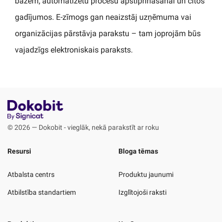
bāzēm; automatizētu procesu apstiprināšanai un citos
gadījumos. E-zīmogs gan neaizstāj uzņēmuma vai
organizācijas pārstāvja parakstu – tam joprojām būs
vajadzīgs elektroniskais paraksts.
© 2026 — Dokobit - vieglāk, nekā parakstīt ar roku
Resursi
Bloga tēmas
Atbalsta centrs
Produktu jaunumi
Atbilstība standartiem
Izglītojoši raksti