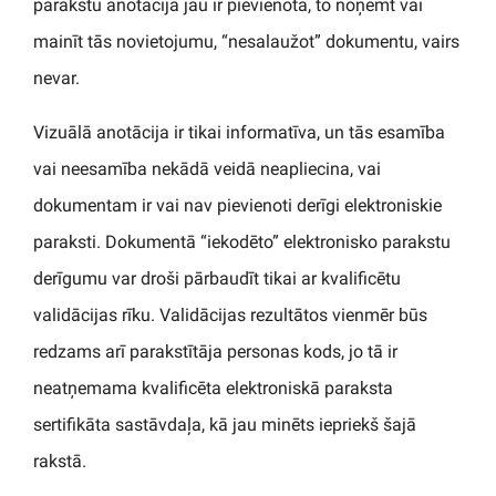
parakstu anotācija jau ir pievienota, to noņemt vai
mainīt tās novietojumu, “nesalaužot” dokumentu, vairs
nevar.
Vizuālā anotācija ir tikai informatīva, un tās esamība
vai neesamība nekādā veidā neapliecina, vai
dokumentam ir vai nav pievienoti derīgi elektroniskie
paraksti. Dokumentā “iekodēto” elektronisko parakstu
derīgumu var droši pārbaudīt tikai ar kvalificētu
validācijas rīku. Validācijas rezultātos vienmēr būs
redzams arī parakstītāja personas kods, jo tā ir
neatņemama kvalificēta elektroniskā paraksta
sertifikāta sastāvdaļa, kā jau minēts iepriekš šajā
rakstā.