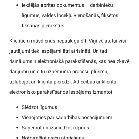
Iekšējās aprites dokumentus – darbinieku
līgumus, valdes locekļu vienošanās, fiksētos
tikšanās pierakstus.
Klientiem mūsdienās nepatīk gaidīt. Viņi vēlas, lai visi
jautājumi tiek iespējami ātri atrisināti. Un tad
risinājums ir elektroniskā parakstīšanās, kas neaizkavē
darījumu un citu uzņēmuma procesu plūsmu,
uzlabojot arī klienta pieredzi. Attiecībās ar klientu
elektronisko parakstīšanos iespējams izmantot:
Slēdzot līgumus
Vienojoties par sadarbības nosacījumiem
Saņemot un izsniedzot rēķinus
Noformējot preču atgriešanu