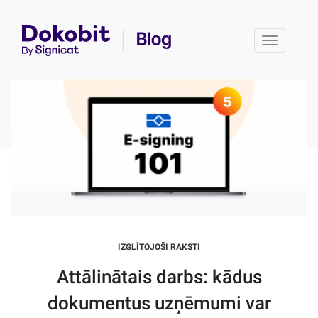
Toggle 
IZGLĪTOJOŠI RAKSTI
Attālinātais darbs: kādus
dokumentus uzņēmumi var