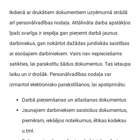
Ikdienā ar drukātiem dokumentiem uzņēmumā strādā
arī personālvadības nodaļa. Attālināta darba apstākļos
īpaši svarīga ir iespēja gan pieņemt darbā jaunus
darbiniekus, gan nokārtot dažādas juridiskās saistības
ar esošajiem darbiniekiem. Vairs nav nepieciešams
satikties, lai parakstītu šādus dokumentus. Tas ietaupa
laiku un ir drošāk. Personālvadības nodaļa var
izmantot elektronisko parakstīšanos, lai apstiprinātu:
Darbā pieņemšanas un atlaišanas dokumentus
Jaunajiem darbiniekiem saistošus dokumentus,
piemēram, iekšējos noteikumus, ētikas kodeksu
u.tml.