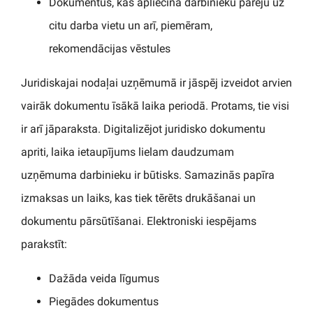
Dokumentus, kas apliecina darbinieku pāreju uz
citu darba vietu un arī, piemēram,
rekomendācijas vēstules
Juridiskajai nodaļai uzņēmumā ir jāspēj izveidot arvien
vairāk dokumentu īsākā laika periodā. Protams, tie visi
ir arī jāparaksta. Digitalizējot juridisko dokumentu
apriti, laika ietaupījums lielam daudzumam
uzņēmuma darbinieku ir būtisks. Samazinās papīra
izmaksas un laiks, kas tiek tērēts drukāšanai un
dokumentu pārsūtīšanai. Elektroniski iespējams
parakstīt:
Dažāda veida līgumus
Piegādes dokumentus