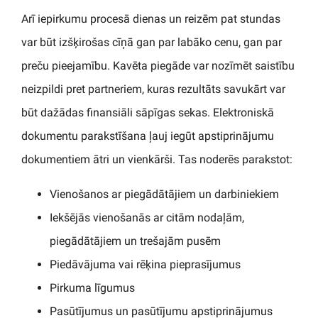
Arī iepirkumu procesā dienas un reizēm pat stundas
var būt izšķirošas cīņā gan par labāko cenu, gan par
preču pieejamību. Kavēta piegāde var nozīmēt saistību
neizpildi pret partneriem, kuras rezultāts savukārt var
būt dažādas finansiāli sāpīgas sekas. Elektroniskā
dokumentu parakstīšana ļauj iegūt apstiprinājumu
dokumentiem ātri un vienkārši. Tas noderēs parakstot:
Vienošanos ar piegādātājiem un darbiniekiem
Iekšējās vienošanās ar citām nodaļām,
piegādātājiem un trešajām pusēm
Piedāvājuma vai rēķina pieprasījumus
Pirkuma līgumus
Pasūtījumus un pasūtījumu apstiprinājumus