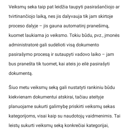
Veiksmų seka taip pat leidžia taupyti pasirašančiojo ar
tvirtinančiojo laiką, nes jis dalyvauja tik jam skirtoje
proceso dalyje – jis gauna automatinį pranešimą,
kuomet laukiama jo veiksmo. Tokiu būdu, pvz., įmonės
administratorė gali sudėlioti visą dokumento
pasirašymo procesą ir sutaupyti vadovo laiko – jam
bus pranešta tik tuomet, kai ateis jo eilė pasirašyti
dokumentą.
Šiuo metu veiksmų seką gali nustatyti rankiniu būdu
kiekvienam dokumentui atskirai, tačiau ateityje
planuojame sukurti galimybę priskirti veiksmų sekas
kategorijoms, visai kaip su naudotojų vaidmenimis. Tai
leistų sukurti veiksmų seką konkrečiai kategorijai,