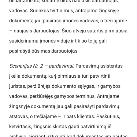
departamento, kuriame dirbs naujasis darbuotojas,
vadovas. Surinkus tvirtinimus, antrajame žingsnyje
dokumentą jau pasirašo įmonės vadovas, o trečiajame
– naujasis darbuotojas. Šiuo atveju sutartis pirmiausia
susiderinama įmonės viduje ir tik po to ją gali
pasirašyti būsimas darbuotojas.
Scenarijus Nr. 2 — pardavimai.
Pardavimų asistentas
įkelia dokumentą, kurį pirmiausia turi patvirtinti
juristas, peržiūrėjęs dokumento sąlygas, ir gamybos
vadovas, peržiūrėjęs gamybos terminus. Antrajame
žingsnyje dokumentą jau gali pasirašyti pardavimų
atstovas, o trečiajame – ir pats klientas. Paskutinis,
ketvirtasis, žingsnis skirtas gauti patvirtinimą iš
archyvo, siekiant užtikrinti, kad dokumentas yra gautas