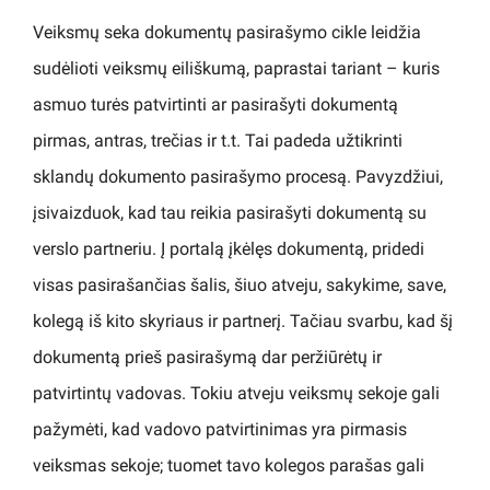
Veiksmų seka dokumentų pasirašymo cikle leidžia
sudėlioti veiksmų eiliškumą, paprastai tariant – kuris
asmuo turės patvirtinti ar pasirašyti dokumentą
pirmas, antras, trečias ir t.t. Tai padeda užtikrinti
sklandų dokumento pasirašymo procesą. Pavyzdžiui,
įsivaizduok, kad tau reikia pasirašyti dokumentą su
verslo partneriu. Į portalą įkėlęs dokumentą, pridedi
visas pasirašančias šalis, šiuo atveju, sakykime, save,
kolegą iš kito skyriaus ir partnerį. Tačiau svarbu, kad šį
dokumentą prieš pasirašymą dar peržiūrėtų ir
patvirtintų vadovas. Tokiu atveju veiksmų sekoje gali
pažymėti, kad vadovo patvirtinimas yra pirmasis
veiksmas sekoje; tuomet tavo kolegos parašas gali