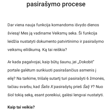
pasirašymo procese
Dar viena nauja funkcija komandoms išvydo dienos
šviesą! Mes ją vadiname Veiksmų seka. Ši funkcija
leidžia nustatyti dokumento patvirtinimo ir pasirašymo
veiksmų eiliškumą. Ką tai reiškia?
Ar kada pagalvojai, kaip būtų šaunu, jei „Dokobit“
portale galėtum surikiuoti pasirašančius asmenis į
eilę? Na tarkime, trišalę sutartį turi pasirašyti 6 žmonės,
tačiau svarbu, kad
Šalis X
pasirašytų prieš
Šalį Y
? Nuo
šiol tokią seką, esant poreikiui, galėsi lengvai nustatyti.
Kaip tai veikia?