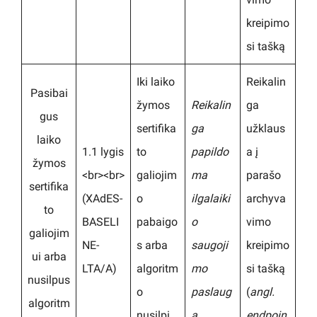
kreipimo
si tašką
Iki laiko
Reikalin
Pasibai
žymos
Reikalin
ga
gus
sertifika
ga
užklaus
laiko
1.1 lygis
to
papildo
a į
žymos
<br><br>
galiojim
ma
parašo
sertifika
(XAdES-
o
ilgalaiki
archyva
to
BASELI
pabaigo
o
vimo
galiojim
NE-
s arba
saugoji
kreipimo
ui arba
LTA/A)
algoritm
mo
si tašką
nusilpus
o
paslaug
(
angl.
algoritm
nusilpi
a
endpoin