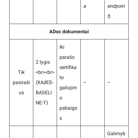
a
endpoin
t
)
ADoc dokumentai
Iki
parašo
2 lygis
sertifika
Tik
<br><br>
to
pasiraši
(XAdES-
–
–
galiojim
us
BASELI
o
NE-T)
pabaigo
s
Galimyb