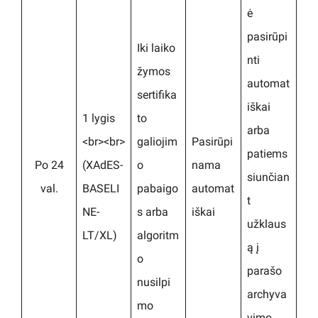
ė
pasirūpi
Iki laiko
nti
žymos
automat
sertifika
iškai
1 lygis
to
arba
<br><br>
galiojim
Pasirūpi
patiems
Po 24
(XAdES-
o
nama
siunčian
val.
BASELI
pabaigo
automat
t
NE-
s arba
iškai
užklaus
LT/XL)
algoritm
ą į
o
parašo
nusilpi
archyva
mo
vimo