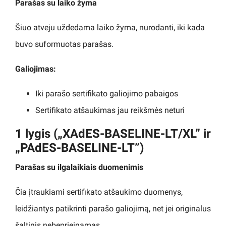
Parašas su laiko žyma
Šiuo atveju uždedama laiko žyma, nurodanti, iki kada
buvo suformuotas parašas.
Galiojimas:
Iki parašo sertifikato galiojimo pabaigos
Sertifikato atšaukimas jau reikšmės neturi
1 lygis („XAdES-BASELINE-LT/XL” ir
„PAdES-BASELINE-LT”)
Parašas su ilgalaikiais duomenimis
Čia įtraukiami sertifikato atšaukimo duomenys,
leidžiantys patikrinti parašo galiojimą, net jei originalus
šaltinis nebeprieinamas.