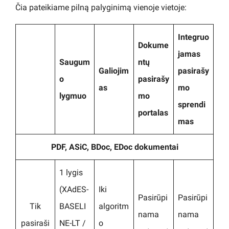
Čia pateikiame pilną palyginimą vienoje vietoje:
Integruo
Dokume
jamas
Saugum
ntų
Galiojim
pasirašy
o
pasirašy
as
mo
lygmuo
mo
sprendi
portalas
mas
PDF, ASiC, BDoc, EDoc dokumentai
1 lygis
(XAdES-
Iki
Pasirūpi
Pasirūpi
Tik
BASELI
algoritm
nama
nama
pasiraši
NE-LT /
o