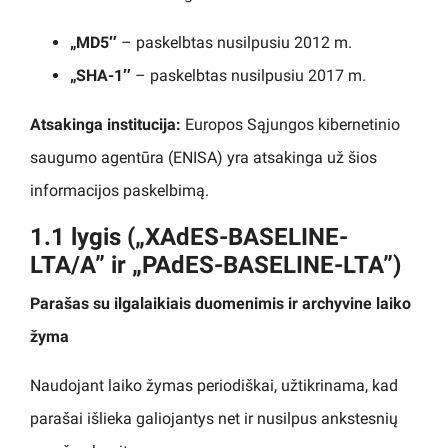
„MD5″
– paskelbtas nusilpusiu 2012 m.
„SHA-1″
– paskelbtas nusilpusiu 2017 m.
Atsakinga institucija:
Europos Sąjungos kibernetinio
saugumo agentūra (ENISA) yra atsakinga už šios
informacijos paskelbimą.
1.1 lygis („XAdES-BASELINE-
LTA/A” ir „PAdES-BASELINE-LTA”)
Parašas su ilgalaikiais duomenimis ir archyvine laiko
žyma
Naudojant laiko žymas periodiškai, užtikrinama, kad
parašai išlieka galiojantys net ir nusilpus ankstesnių