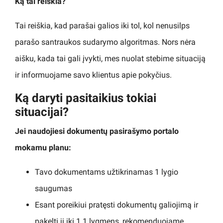
Ką tai reiškia?
Tai reiškia, kad parašai galios iki tol, kol nenusilps
parašo santraukos sudarymo algoritmas. Nors nėra
aišku, kada tai gali įvykti, mes nuolat stebime situaciją
ir informuojame savo klientus apie pokyčius.
Ką daryti pasitaikius tokiai
situacijai?
Jei naudojiesi dokumentų pasirašymo portalo
mokamu planu:
Tavo dokumentams užtikrinamas 1 lygio
saugumas
Esant poreikiui pratęsti dokumentų galiojimą ir
pakelti jį iki 1.1 lygmens, rekomenduojame