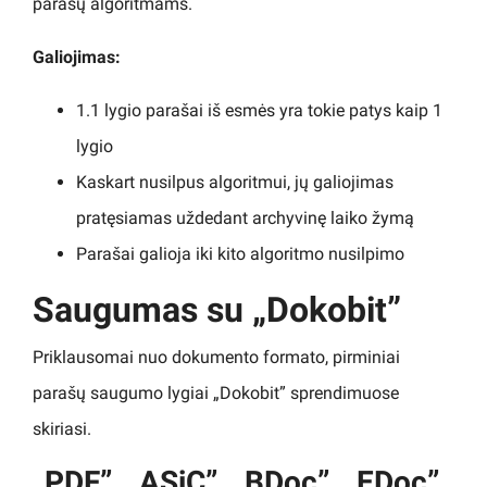
parašų algoritmams.
Galiojimas:
1.1 lygio parašai iš esmės yra tokie patys kaip 1
lygio
Kaskart nusilpus algoritmui, jų galiojimas
pratęsiamas uždedant archyvinę laiko žymą
Parašai galioja iki kito algoritmo nusilpimo
Saugumas su „Dokobit”
Priklausomai nuo dokumento formato, pirminiai
parašų saugumo lygiai „Dokobit” sprendimuose
skiriasi.
„PDF”, „ASiC”, „BDoc”, „EDoc”