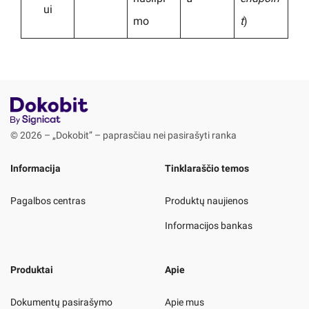
ui
mo
t
)
© 2026 – „Dokobit” – paprasčiau nei pasirašyti ranka
Informacija
Tinklaraščio temos
Pagalbos centras
Produktų naujienos
Informacijos bankas
Produktai
Apie
Dokumentų pasirašymo
Apie mus