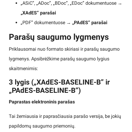
„ASiC”, „ADoc”, „BDoc”, „EDoc” dokumentuose →
„XAdES” parašai
„PDF” dokumentuose →
„PAdES” parašai
Parašų saugumo lygmenys
Priklausomai nuo formato skiriasi ir parašų saugumo
lygmenys. Apsibrėžkime parašų saugumo lygius
skaitmenimis:
3 lygis („XAdES-BASELINE-B” ir
„PAdES-BASELINE-B”)
Paprastas elektroninis parašas
Tai žemiausia ir paprasčiausia parašo versija, be jokių
papildomų saugumo priemonių.