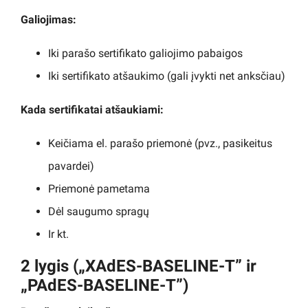
Galiojimas:
Iki parašo sertifikato galiojimo pabaigos
Iki sertifikato atšaukimo (gali įvykti net anksčiau)
Kada sertifikatai atšaukiami:
Keičiama el. parašo priemonė (pvz., pasikeitus
pavardei)
Priemonė pametama
Dėl saugumo spragų
Ir kt.
2 lygis („XAdES-BASELINE-T” ir
„PAdES-BASELINE-T”)