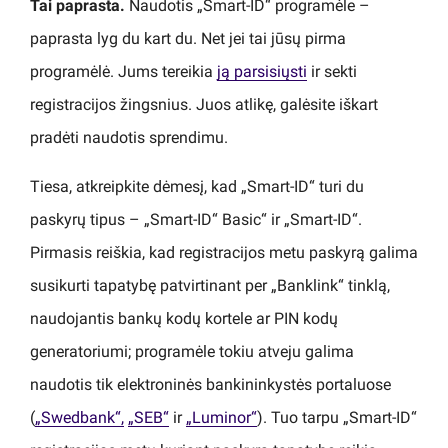
Tai paprasta.
Naudotis „Smart-ID“ programėle –
paprasta lyg du kart du. Net jei tai jūsų pirma
programėlė. Jums tereikia
ją parsisiųsti
ir sekti
registracijos žingsnius. Juos atlikę, galėsite iškart
pradėti naudotis sprendimu.
Tiesa, atkreipkite dėmesį, kad „Smart-ID“ turi du
paskyrų tipus – „Smart-ID“ Basic“ ir „Smart-ID“.
Pirmasis reiškia, kad registracijos metu paskyrą galima
susikurti tapatybę patvirtinant per „Banklink“ tinklą,
naudojantis bankų kodų kortele ar PIN kodų
generatoriumi; programėle tokiu atveju galima
naudotis tik elektroninės bankininkystės portaluose
(
„Swedbank“,
„SEB“
ir
„Luminor“
). Tuo tarpu „Smart-ID“