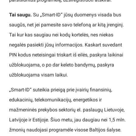
Tai saugu.
Su „Smart-ID“ jūsų duomenys visada bus
saugūs, net jei pamesite savo telefoną ar kitą įrenginį.
Tai kur kas saugiau nei kodų kortelės, nes niekas
negalės pasiekti jūsų informacijos. Kaskart suvedant
PIN kodus neteisingai triskart iš eilės, paskyra laikinai
užblokuojama, o po dar keleto bandymų, paskyra
užblokuojama visam laikui.
„Smart-ID“ suteikia prieigą prie įvairių finansinių,
edukacinių, telekomunikacijų, energetikos ir
mažmeninės prekybos sektorių el. paslaugų Lietuvoje,
Latvijoje ir Estijoje. Šiuo metu, jau daugiau nei 1,5 mln.
žmonių naudojasi programėle visose Baltijos šalyse.