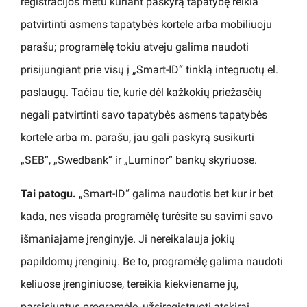
registracijos metu kuriant paskyrą tapatybę reikia
patvirtinti asmens tapatybės kortele arba mobiliuoju
parašu; programėlę tokiu atveju galima naudoti
prisijungiant prie visų į „Smart-ID“ tinklą integruotų el.
paslaugų. Tačiau tie, kurie dėl kažkokių priežasčių
negali patvirtinti savo tapatybės asmens tapatybės
kortele arba m. parašu, jau gali paskyrą susikurti
„SEB“, „Swedbank“ ir „Luminor“ bankų skyriuose.
Tai patogu.
„Smart-ID“ galima naudotis bet kur ir bet
kada, nes visada programėlę turėsite su savimi savo
išmaniajame įrenginyje. Ji nereikalauja jokių
papildomų įrenginių. Be to, programėlę galima naudoti
keliuose įrenginiuose, tereikia kiekviename jų,
parsisiuntus programėlę, užsiregistruoti atskirai.