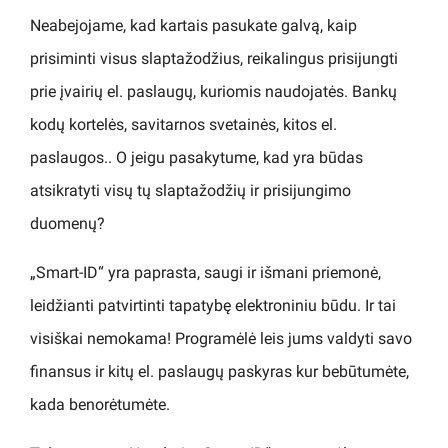
Neabejojame, kad kartais pasukate galvą, kaip
prisiminti visus slaptažodžius, reikalingus prisijungti
prie įvairių el. paslaugų, kuriomis naudojatės. Bankų
kodų kortelės, savitarnos svetainės, kitos el.
paslaugos.. O jeigu pasakytume, kad yra būdas
atsikratyti visų tų slaptažodžių ir prisijungimo
duomenų?
„Smart-ID“ yra paprasta, saugi ir išmani priemonė,
leidžianti patvirtinti tapatybę elektroniniu būdu. Ir tai
visiškai nemokama! Programėlė leis jums valdyti savo
finansus ir kitų el. paslaugų paskyras kur bebūtumėte,
kada benorėtumėte.