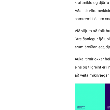
kraftmiklu og djörfu 
Aðallitir vörumerkisi
samræmi í öllum sne
Við viljum að fólk h
“Áreiðanlegur fjólubl
erum áreiðanlegt, dja
Aukalitirnir okkar h
eins og tilgreint er 
að veita mikilvægar 