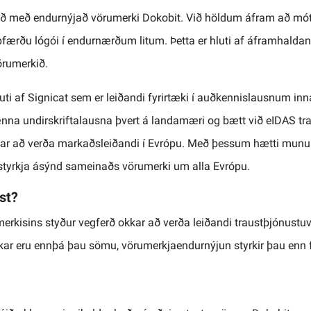
 með endurnýjað vörumerki Dokobit. Við höldum áfram að mót
pfærðu lógói í endurnærðum litum. Þetta er hluti af áframhald
örumerkið.
uti af Signicat sem er leiðandi fyrirtæki í auðkennislausnum i
ænna undirskriftalausna þvert á landamæri og bætt við eIDAS tr
kar að verða markaðsleiðandi í Evrópu. Með þessum hætti munum
 styrkja ásýnd sameinaðs vörumerki um alla Evrópu.
st?
rkisins styður vegferð okkar að verða leiðandi traustþjónustuv
ar eru ennþá þau sömu, vörumerkjaendurnýjun styrkir þau enn f