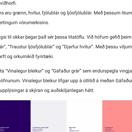
viðhorfi.
ns eru grænn, hvítur, fjólublár og ljósfjólublár. Með þessum litu
rtingum vörumerkisins.
ugsi til okkar þegar það sér þessa litatöflu. Við höfum gefið þe
ár”, “Traustur ljósfjólublár” og “Djarfur hvítur”. Með þessu vilju
rft og orkumikið fyrirtæki.
eita “Vinalegur bleikur” og “Gáfaður grár” sem endurspegla vingja
í nöfnunum. Vinalegur bleikur lífgar upp á útlitið á meðan Gáfaður 
upplýsingar á skýran og auðskiljanlegan hátt.