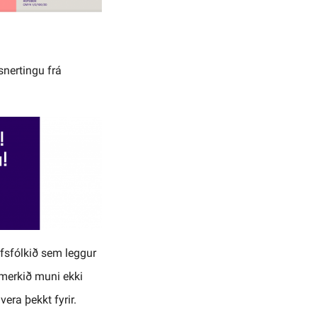
snertingu frá
fsfólkið sem leggur
umerkið muni ekki
era þekkt fyrir.