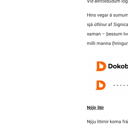
Við einfölduðum lógó
Hins vegar á sumum 
sjá útlínur af Signi
saman – þessum tvei
milli manna (hringur
Nýjir litir
Nýju litirnir koma f