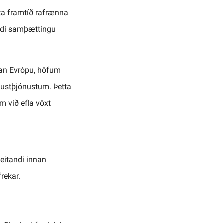
a framtíð rafrænna
andi samþættingu
nnan Evrópu, höfum
austþjónustum. Þetta
 við efla vöxt
eitandi innan
rekar.