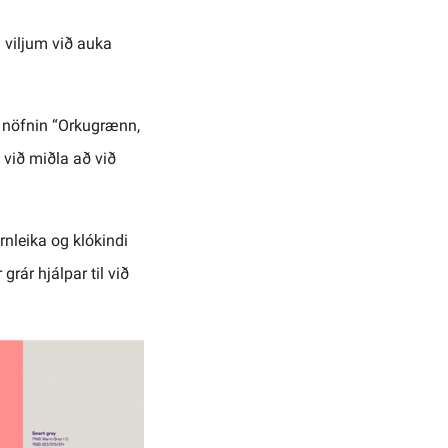
m viljum við auka
im nöfnin “Orkugrænn,
m við miðla að við
rnleika og klókindi
grár hjálpar til við