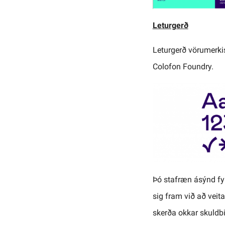
Leturgerð
Leturgerð vörumerkis
Colofon Foundry.
Þó stafræn ásýnd fyr
sig fram við að veit
skerða okkar skuldbi