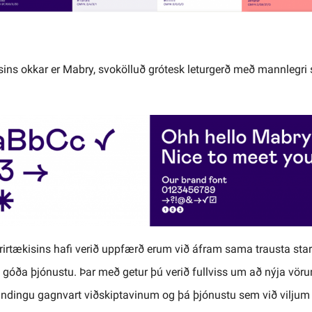
ins okkar er Mabry, svokölluð grótesk leturgerð með mannlegri 
irtækisins hafi verið uppfærð erum við áfram sama trausta star
a góða þjónustu. Þar með getur þú verið fullviss um að nýja vör
ndingu gagnvart viðskiptavinum og þá þjónustu sem við viljum v