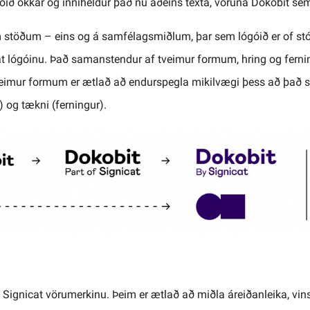
ið okkar og inniheldur það nú aðeins texta, vöruna Dokobit sem 
stöðum – eins og á samfélagsmiðlum, þar sem lógóið er of st
cat lógóinu. Það samanstendur af tveimur formum, hring og fern
mur formum er ætlað að endurspegla mikilvægi þess að það sé
) og tækni (ferningur).
rá Signicat vörumerkinu. Þeim er ætlað að miðla áreiðanleika, v