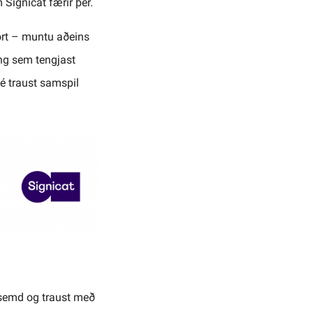
Signicat færir þér.
órt – muntu aðeins
ing sem tengjast
 traust samspil
insemd og traust með