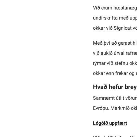
Við erum hæstánægð
undirskrifta með up
okkar við Signicat v
Með því að gerast hl
við aukið úrval rafr
rýmar við stefnu ok
okkar enn frekar og
Hvað hefur brey
Samræmt útlit vörume
Evrópu. Markmið okk
Lógóið uppfært