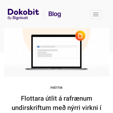
Toggle 
FRÉTTIR
Flottara útlit á rafrænum
undirskriftum með nýrri virkni í