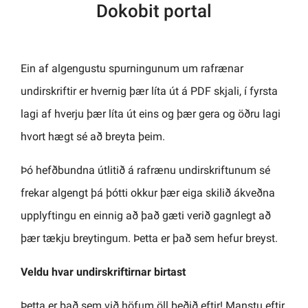
Dokobit portal
Ein af algengustu spurningunum um rafrænar
undirskriftir er hvernig þær líta út á PDF skjali, í fyrsta
lagi af hverju þær líta út eins og þær gera og öðru lagi
hvort hægt sé að breyta þeim.
Þó hefðbundna útlitið á rafrænu undirskriftunum sé
frekar algengt þá þótti okkur þær eiga skilið ákveðna
upplyftingu en einnig að það gæti verið gagnlegt að
þær tækju breytingum. Þetta er það sem hefur breyst.
Veldu hvar undirskriftirnar birtast
Þetta er það sem við höfum öll beðið eftir! Manstu eftir