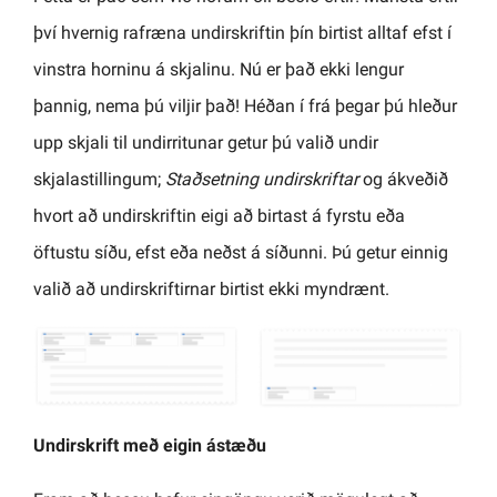
því hvernig rafræna undirskriftin þín birtist alltaf efst í
vinstra horninu á skjalinu. Nú er það ekki lengur
þannig, nema þú viljir það! Héðan í frá þegar þú hleður
upp skjali til undirritunar getur þú valið undir
skjalastillingum;
Staðsetning undirskriftar
og ákveðið
hvort að undirskriftin eigi að birtast á fyrstu eða
öftustu síðu, efst eða neðst á síðunni. Þú getur einnig
valið að undirskriftirnar birtist ekki myndrænt.
Undirskrift með eigin ástæðu