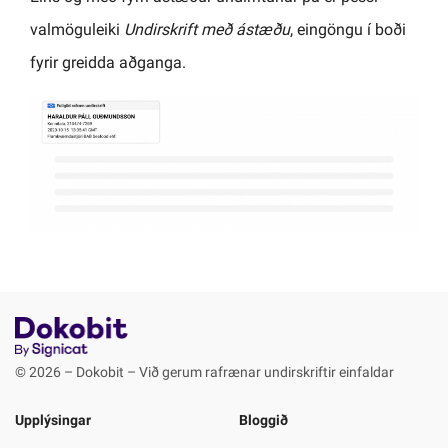
valmöguleiki
Undirskrift með ástæðu
, eingöngu í boði
fyrir greidda aðganga.
© 2026 – Dokobit – Við gerum rafrænar undirskriftir einfaldar
Upplýsingar
Bloggið