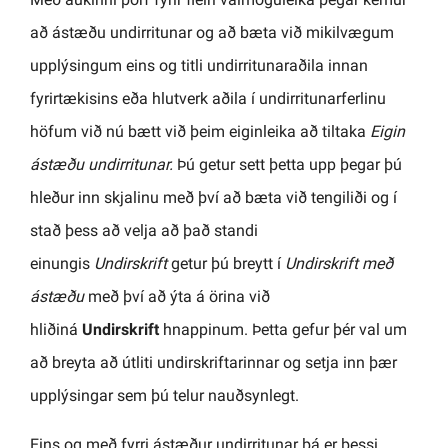
að ástæðu undirritunar og að bæta við mikilvægum
upplýsingum eins og titli undirritunaraðila innan
fyrirtækisins eða hlutverk aðila í undirritunarferlinu
höfum við nú bætt við þeim eiginleika að tiltaka
Eigin
ástæðu undirritunar.
Þú getur sett þetta upp þegar þú
hleður inn skjalinu með því að bæta við tengiliði og í
stað þess að velja að það standi
einungis
Undirskrift
getur þú breytt í
Undirskrift með
ástæðu
með því að ýta á örina við
hliðiná
Undirskrift
hnappinum. Þetta gefur þér val um
að breyta að útliti undirskriftarinnar og setja inn þær
upplýsingar sem þú telur nauðsynlegt.
Eins og með fyrri ástæður undirritunar þá er þessi