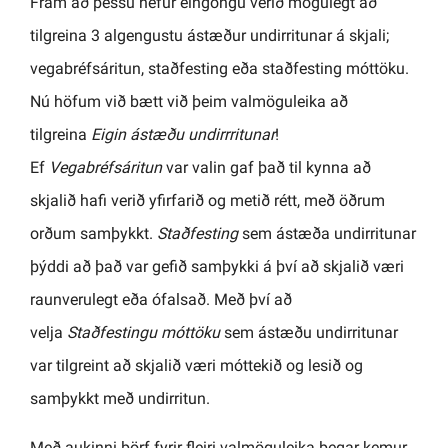
Fram að þessu hefur eingöngu verið mögulegt að
tilgreina 3 algengustu ástæður undirritunar á skjali;
vegabréfsáritun, staðfesting eða staðfesting móttöku.
Nú höfum við bætt við þeim valmöguleika að
tilgreina
Eigin ástæðu undirrritunar
!
Ef
Vegabréfsáritun
var valin gaf það til kynna að
skjalið hafi verið yfirfarið og metið rétt, með öðrum
orðum samþykkt.
Staðfesting
sem ástæða undirritunar
þýddi að það var gefið samþykki á því að skjalið væri
raunverulegt eða ófalsað. Með því að
velja
Staðfestingu móttöku
sem ástæðu undirritunar
var tilgreint að skjalið væri móttekið og lesið og
samþykkt með undirritun.
Með aukinni þörf fyrir fleiri valmöguleika þegar kemur