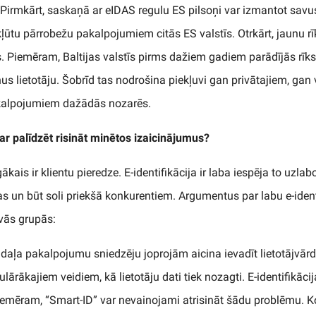
 Pirmkārt, saskaņā ar eIDAS regulu ES pilsoņi var izmantot savus
ekļūtu pārrobežu pakalpojumiem citās ES valstīs. Otrkārt, jaunu r
. Piemēram, Baltijas valstīs pirms dažiem gadiem parādījās rīks
us lietotāju. Šobrīd tas nodrošina piekļuvi gan privātajiem, gan 
kalpojumiem dažādās nozarēs.
var palīdzēt risināt minētos izaicinājumus?
ākais ir klientu pieredze. E-identifikācija ir laba iespēja to uzlab
s un būt soli priekšā konkurentiem. Argumentus par labu e-identif
vās grupās:
 daļa pakalpojumu sniedzēju joprojām aicina ievadīt lietotājvārd
ulārākajiem veidiem, kā lietotāju dati tiek nozagti. E-identifikāci
iemēram, “Smart-ID” var nevainojami atrisināt šādu problēmu. 