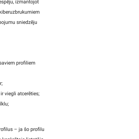
espēju, izmantojot
m kiberuzbrukumiem
alpojumu sniedzēju
saviem profiliem
r;
r viegli atcerēties;
klu;
filus – ja šo profilu