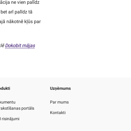
ācija ne vien palīdz
et arī palīdz tā
jā nākotnē kļūs par
klē
Dokobit mājas
odukti
Uzņēmums
kumentu
Par mums
rakstīšanas portāls
Kontakti
 risinājumi