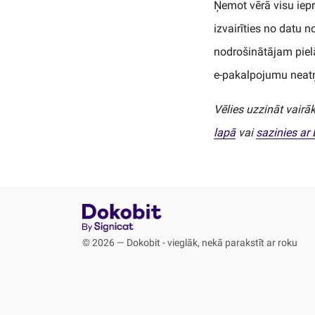
Ņemot vērā visu iepri
izvairīties no datu 
nodrošinātājam piel
e-pakalpojumu nea
Vēlies uzzināt vairā
lapā
vai
sazinies ar
© 2026 — Dokobit - vieglāk, nekā parakstīt ar roku