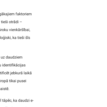
rīgākajiem faktoriem
tieši otrādi –
šroku vienkāršībai,
ģiski, ka tieši šīs
an uz daudziem
 identifikācijas
ificēt jebkurā laikā
ropā tikai pusei
aistē.
ī tāpēc, ka daudzi e-