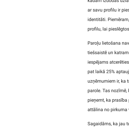
kādam izdodas uzlauz
ar savu profilu ir p
identitāti. Piemēram,
profilu, lai pieslēgt
Paroļu lietošana nav
tiešsaistē un katram
iespējams atcerēties
pat laikā 25% aptauj
uzņēmumiem ir, ka t
parole. Tas nozīmē
pieņemt, ka prasība p
attālina no pirkuma
Sagaidāms, ka jau tu