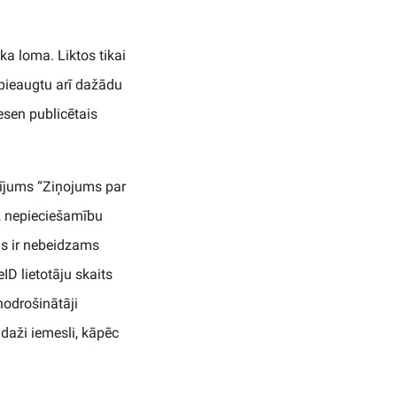
ka loma. Liktos tikai
 pieaugtu arī dažādu
sen publicētais
pētījums “Ziņojums par
uz nepieciešamību
as ir nebeidzams
ID lietotāju skaits
nodrošinātāji
 daži iemesli, kāpēc