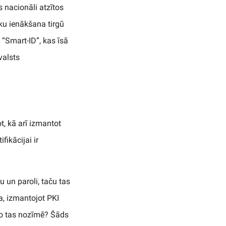
 nacionāli atzītos
īku ienākšana tirgū
 “Smart-ID”, kas īsā
valsts
ot, kā arī izmantot
ikācijai ir
u un paroli, taču tas
ja, izmantojot PKI
Ko tas nozīmē? Šāds