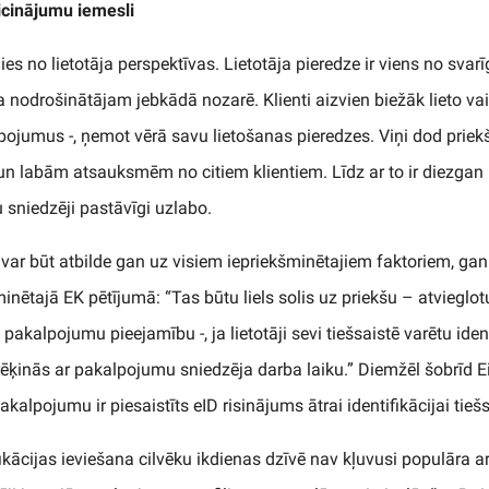
aicinājumu iemesli
ies no lietotāja perspektīvas. Lietotāja pieredze ir viens no sva
nodrošinātājam jebkādā nozarē. Klienti aizvien biežāk lieto vai 
lpojumus -, ņemot vērā savu lietošanas pieredzes. Viņi dod priek
un labām atsauksmēm no citiem klientiem. Līdz ar to ir diezgan lo
 sniedzēji pastāvīgi uzlabo.
D) var būt atbilde gan uz visiem iepriekšminētajiem faktoriem, g
inētajā EK pētījumā: “Tas būtu liels solis uz priekšu – atvieglotu
akalpojumu pieejamību -, ja lietotāji sevi tiešsaistē varētu ident
ēķinās ar pakalpojumu sniedzēja darba laiku.” Diemžēl šobrīd Ei
kalpojumu ir piesaistīts eID risinājums ātrai identifikācijai tiešs
ikācijas ieviešana cilvēku ikdienas dzīvē nav kļuvusi populāra ar