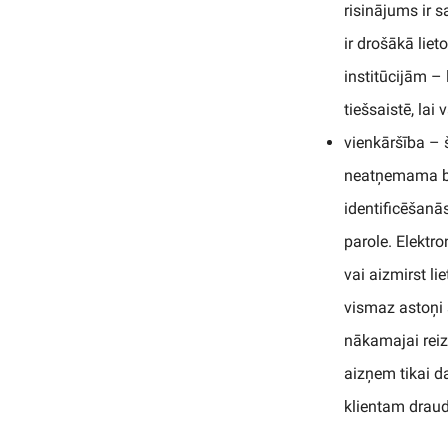
risinājums ir s
ir drošākā liet
institūcijām – 
tiešsaistē, lai
vienkāršība – š
neatņemama biz
identificēšanās
parole. Elektr
vai aizmirst li
vismaz astoņi s
nākamajai reize
aizņem tikai da
klientam draud