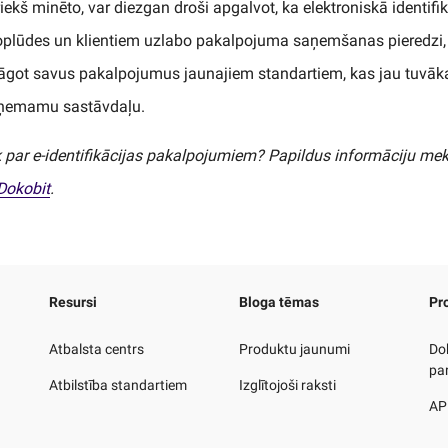
ekš minēto, var diezgan droši apgalvot, ka elektroniskā identifik
noplūdes un klientiem uzlabo pakalpojuma saņemšanas pieredzi, b
āgot savus pakalpojumus jaunajiem standartiem, kas jau tuvāka
tņemamu sastāvdaļu.
k par e-identifikācijas pakalpojumiem? Papildus informāciju me
 Dokobit
.
Resursi
Bloga tēmas
Pr
Atbalsta centrs
Produktu jaunumi
Do
pa
Atbilstība standartiem
Izglītojoši raksti
API