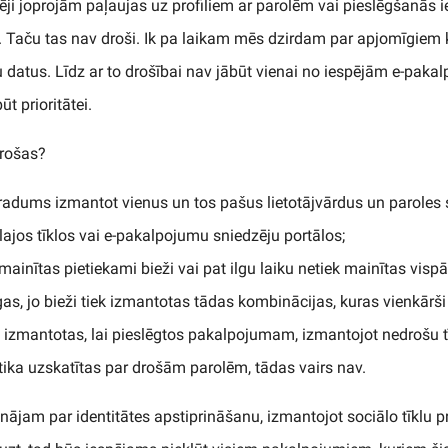
i joprojām paļaujas uz profiliem ar parolēm vai pieslēgšanās i
us. Taču tas nav droši. Ik pa laikam mēs dzirdam par apjomīgie
tu datus. Līdz ar to drošībai nav jābūt vienai no iespējām e-pak
ūt prioritātei.
drošas?
aradums izmantot vienus un tos pašus lietotājvārdus un paroles 
ajos tīklos vai e-pakalpojumu sniedzēju portālos;
mainītas pietiekami bieži vai pat ilgu laiku netiek mainītas vispā
īgas, jo bieži tiek izmantotas tādas kombinācijas, kuras vienkārši i
kt izmantotas, lai pieslēgtos pakalpojumam, izmantojot nedrošu tī
 tika uzskatītas par drošām parolēm, tādas vairs nav.
ājam par identitātes apstiprināšanu, izmantojot sociālo tīklu pro