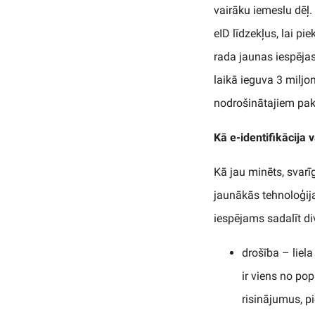
vairāku iemeslu dēļ.
eID līdzekļus, lai pi
rada jaunas iespējas
laikā ieguva 3 miljon
nodrošinātajiem pa
Kā e-identifikācija 
Kā jau minēts, svarīg
jaunākās tehnoloģija
iespējams sadalīt di
drošība – liela
ir viens no pop
risinājumus, p