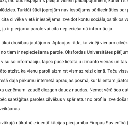
t, tad būs iespējams piekļūt visiem pakalpojumiem, kuriem šis 
ieslēdzies. Turklāt šādi joprojām nav iespējams pārliecināties pa
 cita cilvēka vietā ir iespējams izveidot kontu sociālajos tīklos 
os, ja ir pieejama parole vai cita nepieciešamā informācija.
 tikai drošības jautājums. Aptaujas rāda, ka vidēji vienam cilvē
 no tiem ir nepieciešama parole. Oksfordas Universitātes pētījum
 visu šo informāciju, tāpēc puse lietotāju izmanto vienas un tās
āto atzīst, ka vienu paroli aizmirst vismaz reizi dienā. Taču vis
rešā daļa pirkumu internetā apraujas posmā, kur klientam jāatc
, ka uzņēmumi zaudē diezgan daudz naudas. Ņemot vērā šos da
ēc sarežģītas paroles cilvēkus vispār attur no profila izveidošan
 veikšanas.
vākajā nākotnē e-identifikācijas pieejamība Eiropas Savienībā (