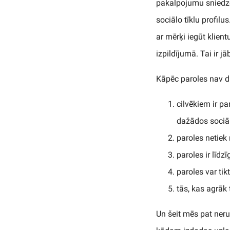
pakalpojumu sniedzēj
sociālo tīklu profil
ar mērķi iegūt klien
izpildījumā. Tai ir jāb
Kāpēc paroles nav 
cilvēkiem ir p
dažādos sociāl
paroles netiek 
paroles ir līdz
paroles var ti
tās, kas agrāk
Un šeit mēs pat nerun