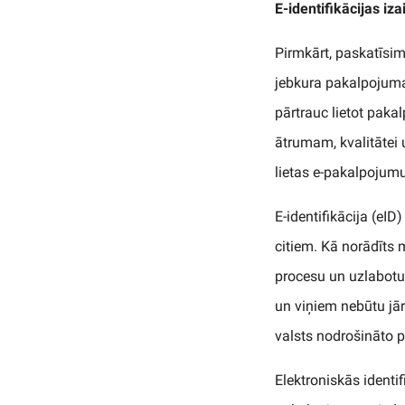
E-identifikācijas iz
Pirmkārt, paskatīsim
jebkura pakalpojuma 
pārtrauc lietot paka
ātrumam, kvalitātei 
lietas e-pakalpojumu
E-identifikācija (eI
citiem. Kā norādīts m
procesu un uzlabotu p
un viņiem nebūtu jār
valsts nodrošināto pa
Elektroniskās identif