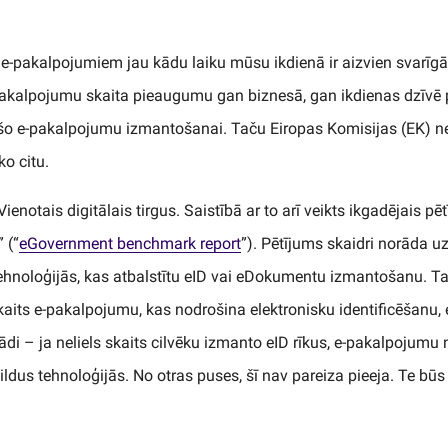
 e-pakalpojumiem jau kādu laiku mūsu ikdienā ir aizvien svarīgā
e-pakalpojumu skaita pieaugumu gan biznesā, gan ikdienas dzīvē
 šo e-pakalpojumu izmantošanai. Taču Eiropas Komisijas (EK) ne
ko citu.
Vienotais digitālais tirgus. Saistībā ar to arī veikts ikgadējais 
 (“
eGovernment benchmark report
”). Pētījums skaidri norāda 
hnoloģijās, kas atbalstītu eID vai eDokumentu izmantošanu. T
 skaits e-pakalpojumu, kas nodrošina elektronisku identificēšanu, e
ādi – ja neliels skaits cilvēku izmanto eID rīkus, e-pakalpojumu 
ildus tehnoloģijās. No otras puses, šī nav pareiza pieeja. Te būs