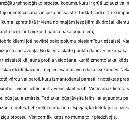
arežģītu tehnoloģisko procesu kopums, kuru ir grūti uzlauzt vai m
otāju identificēšanas iespēja tiešsaistē. Turklāt šādi eID rīki ir īp
likuma izpratnē tā ir viena no retajām iespējām tik drošai klientu 
 varētu tiem ļaut piekļūt finanšu pakalpojumiem;
obrīd klienti ļoti novērtē pakalpojumu pieejamību tiešsaistē. Varēt
nesa sastāvdaļa. No klienta skatu punkta daudz vienkāršāka i
 tiešsaistē kā jauna profila veidošana, kur jāizmanto atkal kāds 
oniskai identifikācijai ir nepieciešamas vien dažas sekundes. Ne
etotājvārdu vai paroli, kuru izmantošanai parasti ir noteiktas pr
imboli, viens lielais burts, viens skaitlis utt. Visticamāk lietotā
i būs jau aizmirsis. Tad atkal būs jāvelta laiks, lai atjaunotu par
žas minūtes, bet krietni samazina iespējas, ka lietotājs šo uzsk
zīgu procesu. Visticamāk, katrs no mums to ir piedzīvojis.