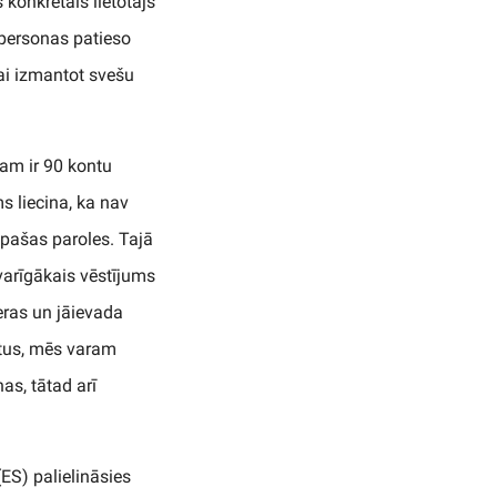
konkrētais lietotājs
r personas patieso
vai izmantot svešu
kam ir 90 kontu
s liecina, ka nav
 pašas paroles. Tajā
svarīgākais vēstījums
eras un jāievada
tus, mēs varam
as, tātad arī
ES) palielināsies