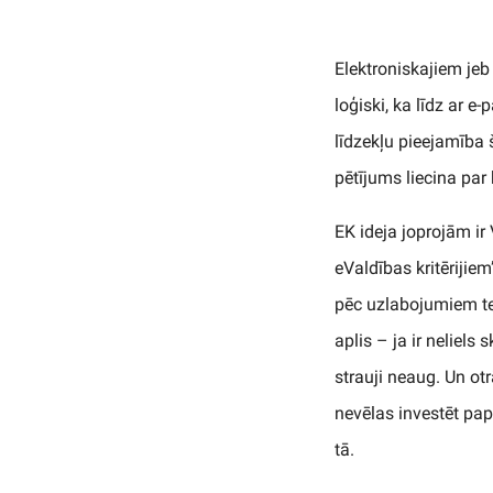
Elektroniskajiem jeb
loģiski, ka līdz ar 
līdzekļu pieejamība
pētījums liecina par 
EK ideja joprojām ir 
eValdības kritērijiem”
pēc uzlabojumiem te
aplis – ja ir neliels
strauji neaug. Un otr
nevēlas investēt pap
tā.