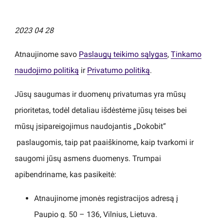
2023 04 28
Atnaujinome savo
Paslaugų teikimo sąlygas
,
Tinkamo
naudojimo politiką
ir
Privatumo politiką
.
Jūsų saugumas ir duomenų privatumas yra mūsų
prioritetas, todėl detaliau išdėstėme jūsų teises bei
mūsų įsipareigojimus naudojantis „Dokobit“
paslaugomis, taip pat paaiškinome, kaip tvarkomi ir
saugomi jūsų asmens duomenys. Trumpai
apibendriname, kas pasikeitė:
Atnaujinome įmonės registracijos adresą į
Paupio g. 50 – 136, Vilnius, Lietuva.