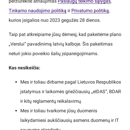
peržiūrėkite atnaujintas
Paslaugų teikimo sąlygas
,
Tinkamo naudojimo politiką
ir
Privatumo politiką
,
kurios įsigalios nuo 2023 gegužės 28 dienos.
Taip pat atkreipiame jūsų dėmesį, kad pakeitėme plano
„Verslui“ pavadinimą latvių kalboje. Šis pakeitimas
neturi jokio poveikio šalių įsipareigojimams.
Kas nesikeičia:
Mes ir toliau dirbame pagal Lietuvos Respublikos
įstatymus ir laikomės griežčiausių „eIDAS“, BDAR
ir kitų reglamentų reikalavimų.
Mes ir toliau tvarkome jūsų duomenis
laikydamiesi aukščiausių asmens duomenų ir IT
saugumo standartų.