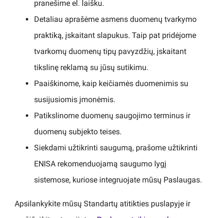
pranešime el. laišku.
Detaliau aprašėme asmens duomenų tvarkymo
praktiką, įskaitant slapukus. Taip pat pridėjome
tvarkomų duomenų tipų pavyzdžių, įskaitant
tikslinę reklamą su jūsų sutikimu.
Paaiškinome, kaip keičiamės duomenimis su
susijusiomis įmonėmis.
Patikslinome duomenų saugojimo terminus ir
duomenų subjekto teises.
Siekdami užtikrinti saugumą, prašome užtikrinti
ENISA rekomenduojamą saugumo lygį
sistemose, kuriose integruojate mūsų Paslaugas.
Apsilankykite mūsų Standartų atitikties puslapyje ir