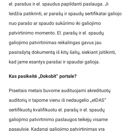
el. parašus ir el. spaudus papildanti paslauga. Ji
leidžia patikrinti, ar parašų ir spaudų sertifikatai galiojo
nuo parašo ar spaudo sukūrimo iki galiojimo
patvirtinimo momento. El. parašų ir el. spaudų
galiojimo patvirtinimas reikalingas gavus jau
pasirašytą dokumentą iš kitų šalių, siekiant įsitikinti,
kad jame esantys parašai ir spaudai galioja.
Kas pasikeitė „Dokobit“ portale?
Praeitais metais buvome audituojami akredituotų
auditorių ir tapome vienu iš nedaugelio „eIDAS“
sertifikuotų kvalifikuotu el. parašų ir el. spaudų
galiojimo patvirtinimo paslaugos teikėjų visame
pasaulyje. Kadangi galiojimo patvirtinimas yra