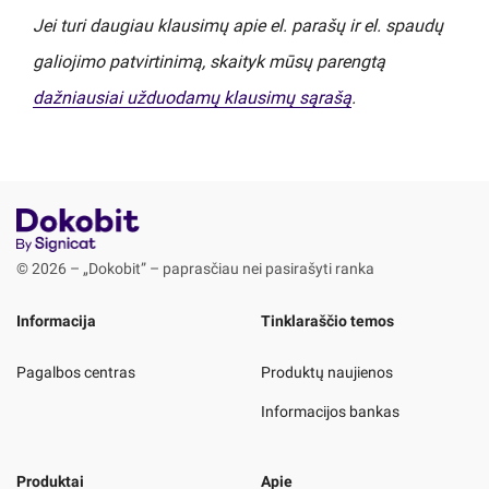
Jei turi daugiau klausimų apie el. parašų ir el. spaudų
galiojimo patvirtinimą, skaityk mūsų parengtą
dažniausiai užduodamų klausimų sąrašą
.
© 2026 – „Dokobit” – paprasčiau nei pasirašyti ranka
Informacija
Tinklaraščio temos
Pagalbos centras
Produktų naujienos
Informacijos bankas
Produktai
Apie