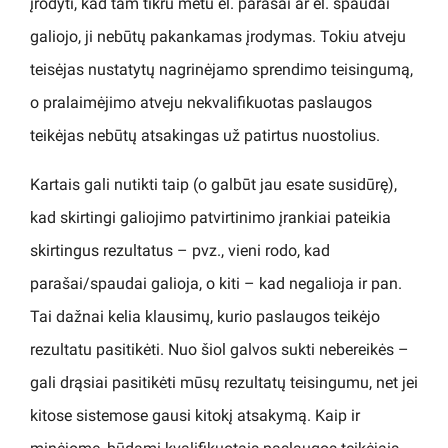
įrodyti, kad tam tikru metu el. parašai ar el. spaudai
galiojo, ji nebūtų pakankamas įrodymas. Tokiu atveju
teisėjas nustatytų nagrinėjamo sprendimo teisingumą,
o pralaimėjimo atveju nekvalifikuotas paslaugos
teikėjas nebūtų atsakingas už patirtus nuostolius.
Kartais gali nutikti taip (o galbūt jau esate susidūrę),
kad skirtingi galiojimo patvirtinimo įrankiai pateikia
skirtingus rezultatus – pvz., vieni rodo, kad
parašai/spaudai galioja, o kiti – kad negalioja ir pan.
Tai dažnai kelia klausimų, kurio paslaugos teikėjo
rezultatu pasitikėti. Nuo šiol galvos sukti nebereikės –
gali drąsiai pasitikėti mūsų rezultatų teisingumu, net jei
kitose sistemose gausi kitokį atsakymą. Kaip ir