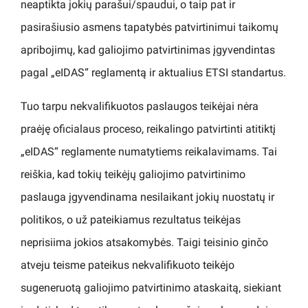
neaptikta jokių parašui/spaudui, o taip pat ir
pasirašiusio asmens tapatybės patvirtinimui taikomų
apribojimų, kad galiojimo patvirtinimas įgyvendintas
pagal „eIDAS“ reglamentą ir aktualius ETSI standartus.
Tuo tarpu nekvalifikuotos paslaugos teikėjai nėra
praėję oficialaus proceso, reikalingo patvirtinti atitiktį
„eIDAS“ reglamente numatytiems reikalavimams. Tai
reiškia, kad tokių teikėjų galiojimo patvirtinimo
paslauga įgyvendinama nesilaikant jokių nuostatų ir
politikos, o už pateikiamus rezultatus teikėjas
neprisiima jokios atsakomybės. Taigi teisinio ginčo
atveju teisme pateikus nekvalifikuoto teikėjo
sugeneruotą galiojimo patvirtinimo ataskaitą, siekiant