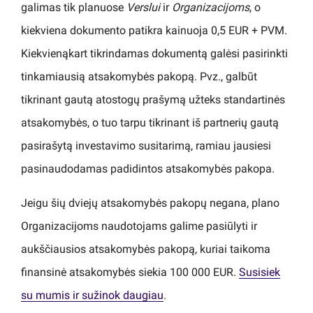
galimas tik planuose
Verslui
ir
Organizacijoms
, o
kiekviena dokumento patikra kainuoja 0,5 EUR + PVM.
Kiekvienąkart tikrindamas dokumentą galėsi pasirinkti
tinkamiausią atsakomybės pakopą. Pvz., galbūt
tikrinant gautą atostogų prašymą užteks standartinės
atsakomybės, o tuo tarpu tikrinant iš partnerių gautą
pasirašytą investavimo susitarimą, ramiau jausiesi
pasinaudodamas padidintos atsakomybės pakopa.
Jeigu šių dviejų atsakomybės pakopų negana, plano
Organizacijoms naudotojams galime pasiūlyti ir
aukščiausios atsakomybės pakopą, kuriai taikoma
finansinė atsakomybės siekia 100 000 EUR.
Susisiek
su mumis ir sužinok daugiau
.