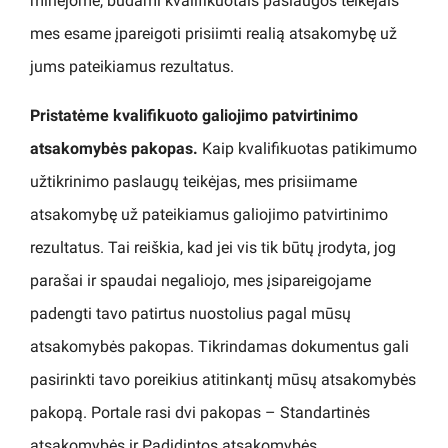
minėjome, būdami kvalifikuotais paslaugos teikėjais
mes esame įpareigoti prisiimti realią atsakomybę už
jums pateikiamus rezultatus.
Pristatėme kvalifikuoto galiojimo patvirtinimo
atsakomybės pakopas.
Kaip kvalifikuotas patikimumo
užtikrinimo paslaugų teikėjas, mes prisiimame
atsakomybę už pateikiamus galiojimo patvirtinimo
rezultatus. Tai reiškia, kad jei vis tik būtų įrodyta, jog
parašai ir spaudai negaliojo, mes įsipareigojame
padengti tavo patirtus nuostolius pagal mūsų
atsakomybės pakopas. Tikrindamas dokumentus gali
pasirinkti tavo poreikius atitinkantį mūsų atsakomybės
pakopą. Portale rasi dvi pakopas – Standartinės
atsakomybės ir Padidintos atsakomybės.